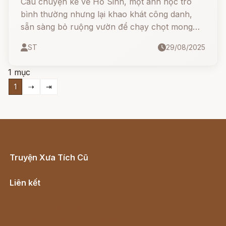
Câu chuyện kể về Hồ Sinh, một anh học trò
bình thường nhưng lại khao khát công danh,
sẵn sàng bỏ ruộng vườn để chạy chọt mong
làm quan. Nhờ miếng trầu thần kỳ của đạo sĩ
ST
29/08/2025
trên núi, hắn nhanh chóng đạt được chức tước,
tiền bạc và quyền lực. Nhưng…
1 mục
1
⇢
⇥
Truyện Xưa Tích Cũ
Cổ tích Việt Nam
Liên kết
Lịch vạn niên
Hà Nội cũ - Món ngon Hà Nội
Truyện kiếm hiệp - Ngôn tình