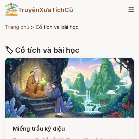
TruyệnXưaTíchCũ
Trang chủ
>
Cổ tích và bài học
🏷 Cổ tích và bài học
Miếng trầu kỳ diệu