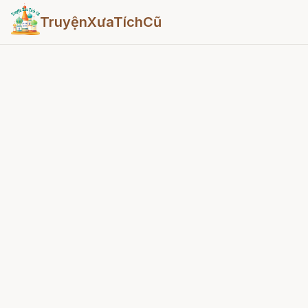
TruyệnXưaTíchCũ