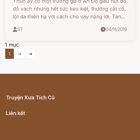
Thuở ấy có một trưởng giả ở Ấn Ðộ giàu nứt đố
đổ vách nhưng hết sức keo kiệt, thường cắt cổ,
lột da thiên hạ với cách cho vay nặng lời. Tánh
ông ta rất hung tợn, tàn ác. Thật đúng với câu:
ST
04/11/2019
"Vi phú bất nhân" ông không có chút từ tâm.
1 mục
1
⇢
⇥
Truyện Xưa Tích Cũ
Cổ tích Việt Nam
Liên kết
Lịch vạn niên
Hà Nội cũ - Món ngon Hà Nội
Truyện kiếm hiệp - Ngôn tình