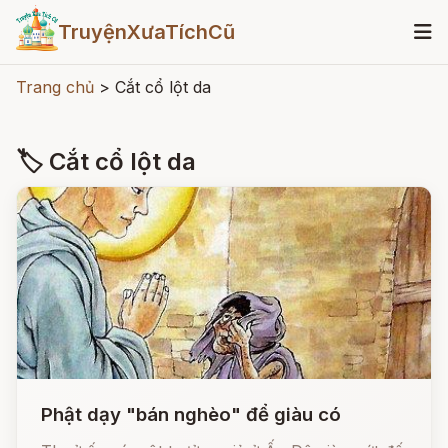
TruyệnXưaTíchCũ
Trang chủ
>
Cắt cổ lột da
🏷 Cắt cổ lột da
Phật dạy "bán nghèo" để giàu có