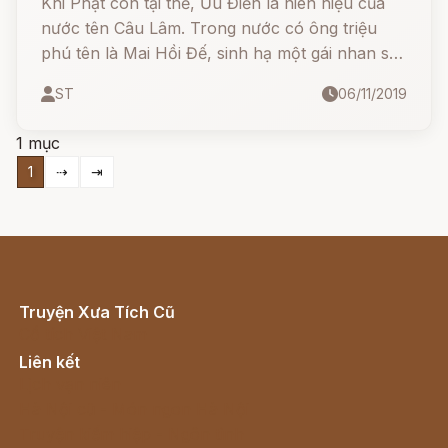
Khi Phật còn tại thế, Ưu Điền là niên hiệu của
nước tên Câu Lâm. Trong nước có ông triệu
phú tên là Mai Hồi Đế, sinh hạ một gái nhan sắc
tuyệt vời, trên đời không ai sánh kịp, vì thế
ST
06/11/2019
song thân tặng cho cô gái cái tên Vô Tỷ
1 mục
1
⇢
⇥
Truyện Xưa Tích Cũ
Cổ tích Việt Nam
Liên kết
Lịch vạn niên
Hà Nội cũ - Món ngon Hà Nội
Truyện kiếm hiệp - Ngôn tình