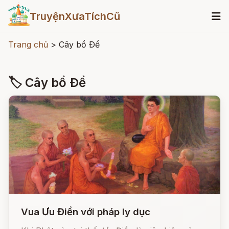
TruyệnXưaTíchCũ
Trang chủ
>
Cây bồ Ðề
🏷 Cây bồ Ðề
Vua Ưu Điền với pháp ly dục