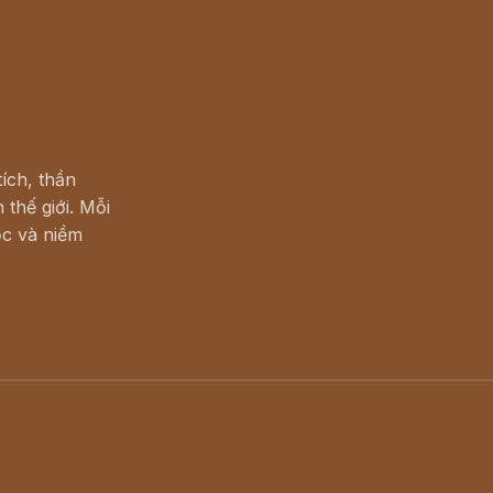
ích, thần
 thế giới. Mỗi
c và niềm