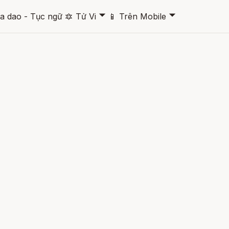
🞃
🞃
a dao - Tục ngữ
🔯
Tử Vi
📱
Trên Mobile