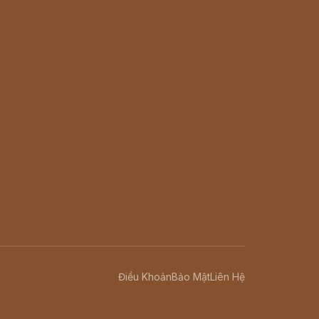
Điều Khoản
Bảo Mật
Liên Hệ