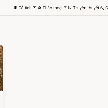
🞃
🞃
🧚
Cổ tích
🔱
Thần thoại
🕌
Truyền thuyết
🙋
C