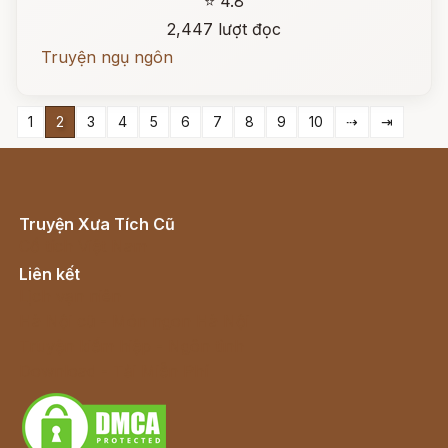
⭐ 4.8
2,447 lượt đọc
Truyện ngụ ngôn
1
2
3
4
5
6
7
8
9
10
⇢
⇥
Truyện Xưa Tích Cũ
Cổ tích Việt Nam
Liên kết
Lịch vạn niên
Hà Nội cũ - Món ngon Hà Nội
Truyện kiếm hiệp - Ngôn tình
Download - Tải Miễn Phí