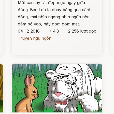
Một cái cây rất đẹp mọc ngay giữa
đồng. Bác Lừa ta chạy băng qua cánh
đồng, mải nhìn ngang nhìn ngửa nên
đâm bổ vào, nẩy đom đóm mắt.
04-12-2018
⭐ 4.8
2,256 lượt đọc
Truyện ngụ ngôn