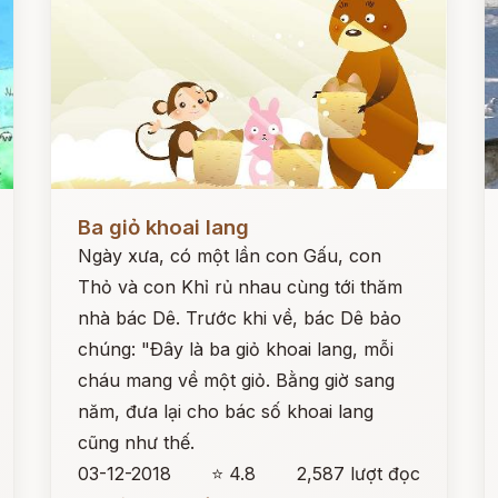
Đọc ngay
Đ
Ba giỏ khoai lang
Ngày xưa, có một lần con Gấu, con
Thỏ và con Khỉ rủ nhau cùng tới thăm
nhà bác Dê. Trước khi về, bác Dê bảo
chúng: "Ðây là ba giỏ khoai lang, mỗi
cháu mang về một giỏ. Bằng giờ sang
năm, đưa lại cho bác số khoai lang
cũng như thế.
03-12-2018
⭐ 4.8
2,587 lượt đọc