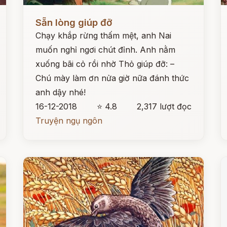
Đọc ngay
Đ
Sẵn lòng giúp đỡ
Chạy khắp rừng thấm mệt, anh Nai
muốn nghỉ ngơi chút đỉnh. Anh nằm
xuống bãi cỏ rồi nhờ Thỏ giúp đỡ: –
Chú mày làm ơn nửa giờ nữa đánh thức
anh dậy nhé!
16-12-2018
⭐ 4.8
2,317 lượt đọc
Truyện ngụ ngôn