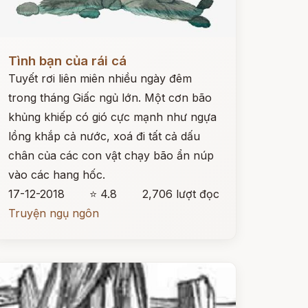
ọc ngay
Tình bạn của rái cá
Tuyết rơi liên miên nhiều ngày đêm
trong tháng Giấc ngủ lớn. Một cơn bão
khủng khiếp có gió cực mạnh như ngựa
lồng khắp cả nước, xoá đi tất cả dấu
chân của các con vật chạy bão ẩn núp
vào các hang hốc.
17-12-2018
⭐ 4.8
2,706 lượt đọc
Truyện ngụ ngôn