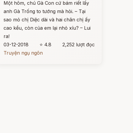
Một hôm, chú Gà Con cứ bám riết lấy
anh Gà Trống to tướng mà hỏi. – Tại
sao mỏ chị Diệc dài và hai chân chị ấy
cao kều, còn của em lại nhỏ xíu? – Lui
ra!
03-12-2018
⭐ 4.8
2,252 lượt đọc
Truyện ngụ ngôn