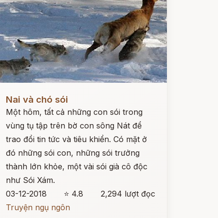
ọc ngay
Nai và chó sói
Một hôm, tất cả những con sói trong
vùng tụ tập trên bờ con sông Nát để
trao đổi tin tức và tiêu khiển. Có mặt ở
đó những sói con, những sói trưởng
thành lớn khỏe, một vài sói già cô độc
như Sói Xám.
03-12-2018
⭐ 4.8
2,294 lượt đọc
Truyện ngụ ngôn