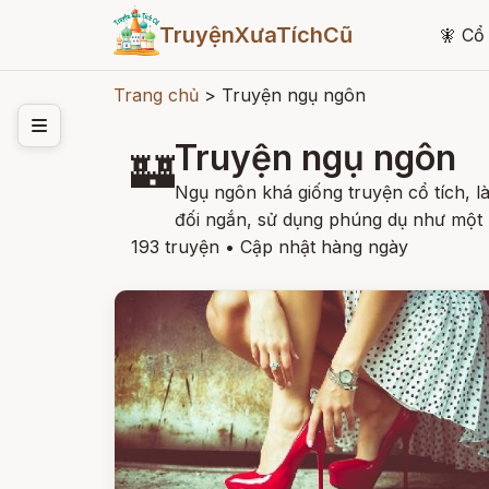
TruyệnXưaTíchCũ
🧚
Cổ 
Trang chủ
>
Truyện ngụ ngôn
Truyện ngụ ngôn
🏰
Ngụ ngôn khá giống truyện cổ tích, l
đối ngắn, sử dụng phúng dụ như một 
193 truyện
•
Cập nhật hàng ngày