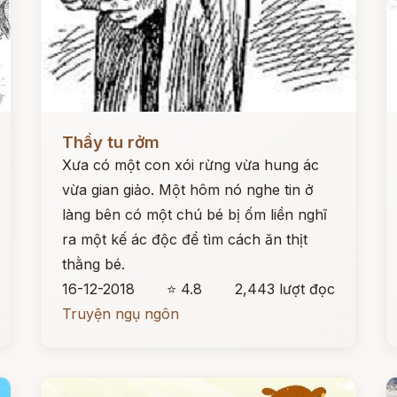
Đọc ngay
Đ
Thầy tu rởm
Xưa có một con xói rừng vừa hung ác
vừa gian giảo. Một hôm nó nghe tin ở
làng bên có một chú bé bị ốm liền nghĩ
ra một kế ác độc để tìm cách ăn thịt
thằng bé.
16-12-2018
⭐ 4.8
2,443 lượt đọc
Truyện ngụ ngôn