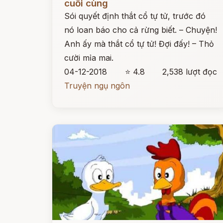
cuối cùng
Sói quyết định thắt cổ tự tử, trước đó
nó loan báo cho cả rừng biết. – Chuyện!
Anh ấy mà thắt cổ tự tử! Đợi đấy! – Thỏ
cười mỉa mai.
04-12-2018
⭐ 4.8
2,538 lượt đọc
Truyện ngụ ngôn