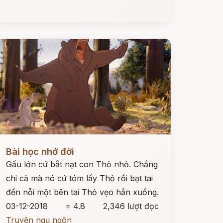
ọc ngay
Bài học nhớ đời
Gấu lớn cứ bắt nạt con Thỏ nhỏ. Chẳng
chi cả mà nó cứ tóm lấy Thỏ rồi bạt tai
đến nỗi một bên tai Thỏ vẹo hẳn xuống.
03-12-2018
⭐ 4.8
2,346 lượt đọc
Truyện ngụ ngôn