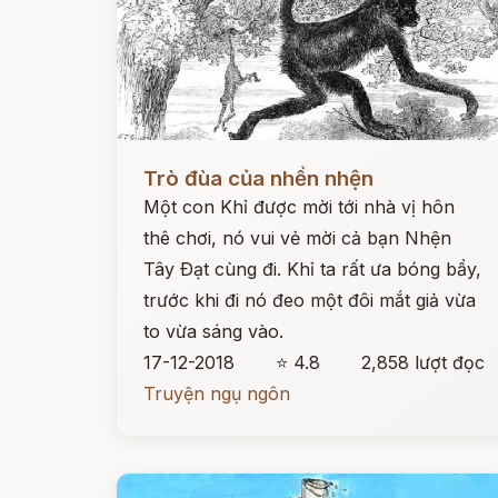
Đọc ngay
Trò đùa của nhền nhện
Một con Khỉ được mời tới nhà vị hôn
thê chơi, nó vui vẻ mời cả bạn Nhện
Tây Ðạt cùng đi. Khỉ ta rất ưa bóng bẩy,
trước khi đi nó đeo một đôi mắt giả vừa
to vừa sáng vào.
17-12-2018
⭐ 4.8
2,858 lượt đọc
Truyện ngụ ngôn