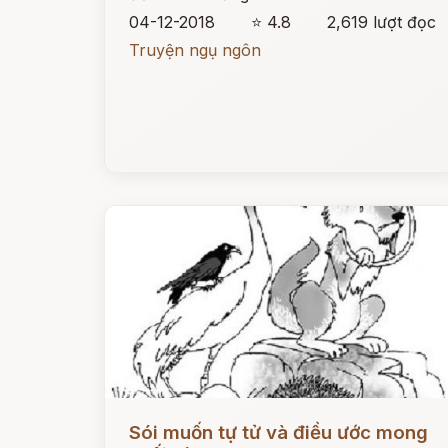
04-12-2018
⭐ 4.8
2,619 lượt đọc
Truyện ngụ ngôn
Đọc ngay
Sói muốn tự tử và điều ước mong