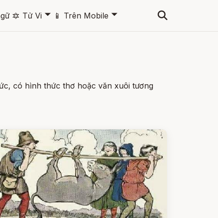
🞃
🞃
ngữ
🔯
Tử Vi
📱
Trên Mobile
ức, có hình thức thơ hoặc văn xuôi tương