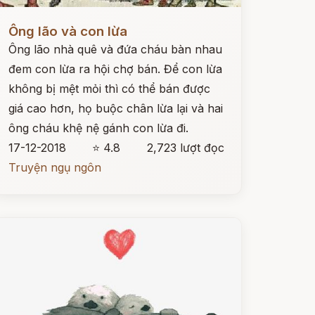
ọc ngay
Ông lão và con lừa
Ông lão nhà quê và đứa cháu bàn nhau
đem con lừa ra hội chợ bán. Để con lừa
không bị mệt mỏi thì có thể bán được
giá cao hơn, họ buộc chân lừa lại và hai
ông cháu khệ nệ gánh con lừa đi.
17-12-2018
⭐ 4.8
2,723 lượt đọc
Truyện ngụ ngôn