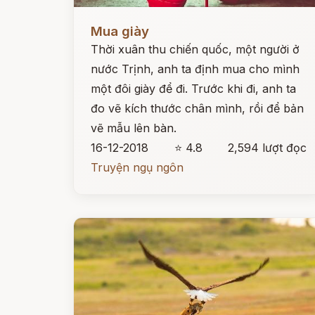
Đọc ngay
Mua giày
Thời xuân thu chiến quốc, một người ở
nước Trịnh, anh ta định mua cho mình
một đôi giày để đi. Trước khi đi, anh ta
đo vẽ kích thước chân mình, rồi để bản
vẽ mẫu lên bàn.
16-12-2018
⭐ 4.8
2,594 lượt đọc
Truyện ngụ ngôn