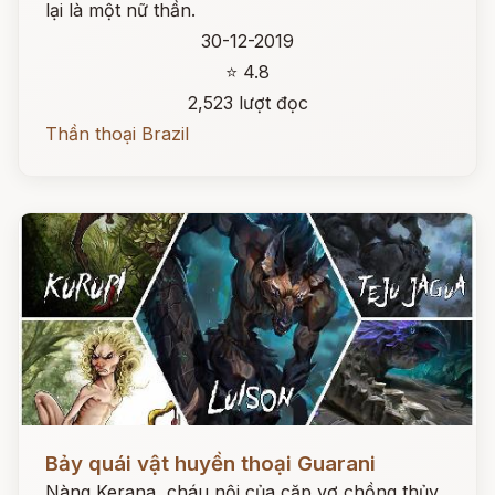
lại là một nữ thần.
30-12-2019
⭐ 4.8
2,523 lượt đọc
Thần thoại Brazil
Đọc ngay
Bảy quái vật huyền thoại Guarani
Nàng Kerana, cháu nội của cặp vợ chồng thủy