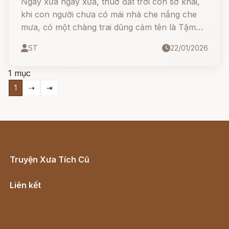
Ngày xửa ngày xưa, thuở đất trời còn sơ khai,
khi con người chưa có mái nhà che nắng che
mưa, có một chàng trai dũng cảm tên là Tặm
Tạch đã bắt đầu một hành trình phi thường...
ST
22/01/2026
1 mục
1
⇢
⇥
Truyện Xưa Tích Cũ
Cổ tích Việt Nam
Liên kết
Lịch vạn niên
Hà Nội cũ - Món ngon Hà Nội
Truyện kiếm hiệp - Ngôn tình