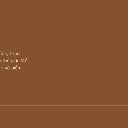
ích, thần
 thế giới. Mỗi
c và niềm