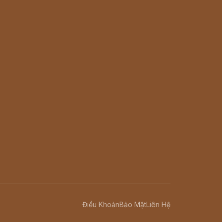
Điều Khoản
Bảo Mật
Liên Hệ