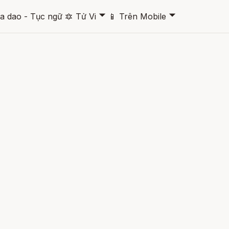
🞃
🞃
a dao - Tục ngữ
🔯
Tử Vi
📱
Trên Mobile