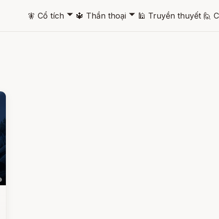
🞃
🞃
🧚
Cổ tích
🔱
Thần thoại
🕌
Truyền thuyết
🙋
C