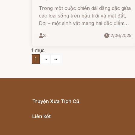
Trong một cuộc chiến dài dằng dặc giữa
các loài sống trên bầu trời và mặt đất,
Dơi – một sinh vật mang hai đặc điểm
khác biệt – đã trở thành biểu tượng cho
ST
12/06/2025
sự cô lập và khác biệt.
1 mục
1
⇢
⇥
Truyện Xưa Tích Cũ
Cổ tích Việt Nam
Liên kết
Lịch vạn niên
Hà Nội cũ - Món ngon Hà Nội