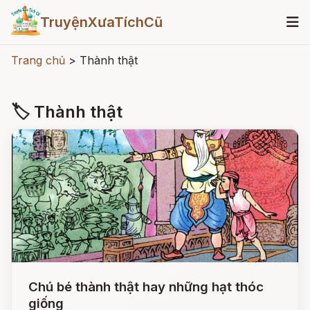
TruyệnXưaTíchCũ
Trang chủ
>
Thành thật
🏷 Thành thật
Chú bé thành thật hay những hạt thóc
giống