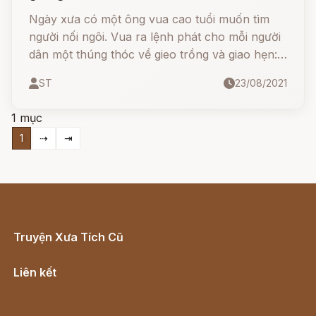
Ngày xưa có một ông vua cao tuổi muốn tìm
người nối ngôi. Vua ra lệnh phát cho mỗi người
dân một thúng thóc về gieo trồng và giao hẹn:
ai thu được nhiều thóc nhất sẽ được truyền
ST
23/08/2021
ngôi, ai không có thóc nộp sẽ bị trừng phạt.
1 mục
1
⇢
⇥
Truyện Xưa Tích Cũ
Cổ tích Việt Nam
Liên kết
Lịch vạn niên
Hà Nội cũ - Món ngon Hà Nội