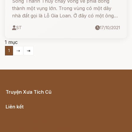
Sông Thanh Thuỷ chảy vòng về phía đông
thành một vụng lớn. Trong vùng có một dãy
nhà đất gọi là Lỗ Gia Loan. Ở đây có một ông
già họ Lỗ làm nghề thợ mộc. Ông đã năm mười
ST
17/10/2021
tám tuổi, đi học nghề, theo phường từ năm
mười tám, tính ra đã làm nghề mộc bốn mươi
1 mục
năm ròng.
1
⇢
⇥
Truyện Xưa Tích Cũ
Cổ tích Việt Nam
Liên kết
Lịch vạn niên
Hà Nội cũ - Món ngon Hà Nội
Truyện kiếm hiệp - Ngôn tình