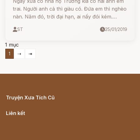
Ngày xưa có nhà họ Trương kia có hai anh em
trai. Người anh cả thì giàu có. Đứa em thì nghèo
nàn. Năm đó, trời đại hạn, ai nấy đói kém.
Người em thứ nóng ruột, muốn lại nhà anh cả
ST
25/01/2019
để vay mượn lúa thóc, nhưng e ngại vì người
chị dâu rất hà tiện. Sau rốt, người em thứ nói
1 mục
với con:
1
⇢
⇥
Truyện Xưa Tích Cũ
Cổ tích Việt Nam
Liên kết
Lịch vạn niên
Hà Nội cũ - Món ngon Hà Nội
Truyện kiếm hiệp - Ngôn tình