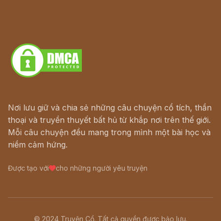
Hà Nội cũ - Món ngon Hà Nội
Truyện kiếm hiệp - Ngôn tình
Download - Tải Miễn Phí
Nơi lưu giữ và chia sẻ những câu chuyện cổ tích, thần
thoại và truyền thuyết bất hủ từ khắp nơi trên thế giới.
Mỗi câu chuyện đều mang trong mình một bài học và
niềm cảm hứng.
Được tạo với
cho những người yêu truyện
© 2024 Truyện Cổ. Tất cả quyền được bảo lưu.