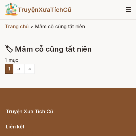
TruyệnXưaTíchCũ
Trang chủ
>
Mâm cỗ cũng tất niên
🏷 Mâm cỗ cũng tất niên
1 mục
1
⇢
⇥
Truyện Xưa Tích Cũ
Cổ tích Việt Nam
Liên kết
Lịch vạn niên