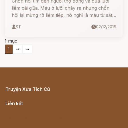
Chồn hôi tìm đến người thợ đồng và đưa lưỡi
liếm cái giũa. Máu ở lưỡi chảy ra nhưng chồn
hôi lại mừng rỡ liếm tiếp, nó nghĩ là máu từ sắt
chảy ra, vì thế mà nó tự làm nát toạc cả cái lưỡi
ST
02/12/2018
của nó.
1 mục
1
⇢
⇥
Truyện Xưa Tích Cũ
Cổ tích Việt Nam
Liên kết
Lịch vạn niên
Hà Nội cũ - Món ngon Hà Nội
Truyện kiếm hiệp - Ngôn tình