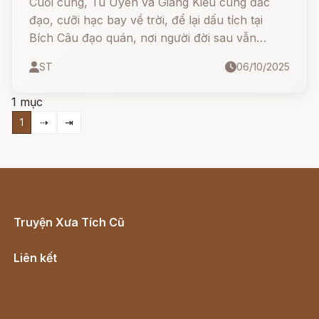
Cuối cùng, Tú Uyên và Giáng Kiều cùng đắc
đạo, cưỡi hạc bay về trời, để lại dấu tích tại
Bích Câu đạo quán, nơi người đời sau vẫn
truyền tụng mãi về mối tình tiên giới ấy.
ST
06/10/2025
1 mục
1
⇢
⇥
Truyện Xưa Tích Cũ
Cổ tích Việt Nam
Liên kết
Lịch vạn niên
Hà Nội cũ - Món ngon Hà Nội
Truyện kiếm hiệp - Ngôn tình