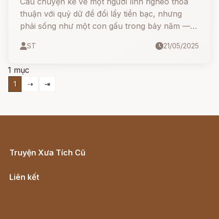
Câu chuyện kể về một người lính nghèo thỏa
thuận với quỷ dữ để đổi lấy tiền bạc, nhưng
phải sống như một con gấu trong bảy năm —
không được rửa mặt, cắt tóc, hay cầu nguyện.
ST
21/05/2025
Liệu anh có giữ được lời hứa? Và liệu tình yêu,
lòng trung thành có thể vượt qua ngoại hình
1 mục
quái dị để chạm đến hạnh phúc?
1
⇢
⇥
Truyện Xưa Tích Cũ
Cổ tích Việt Nam
Liên kết
Lịch vạn niên
Hà Nội cũ - Món ngon Hà Nội
Truyện kiếm hiệp - Ngôn tình