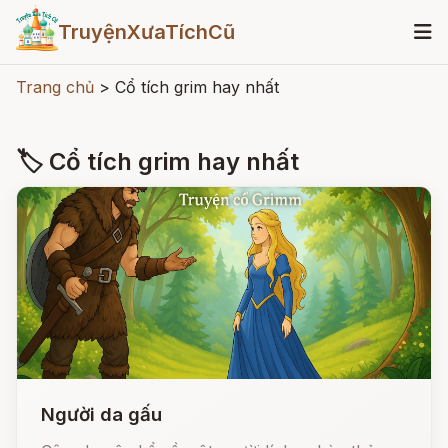
TruyệnXưaTíchCũ
Trang chủ
>
Cổ tích grim hay nhất
🏷 Cổ tích grim hay nhất
Người da gấu