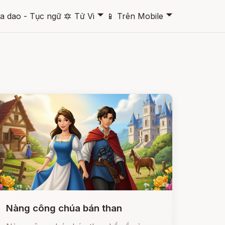
🞃
🞃
a dao - Tục ngữ
🔯
Tử Vi
📱
Trên Mobile
Nàng công chúa bán than