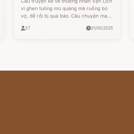
Câu truyện kể về thương nhân Vạn Lịch
vì ghen tuông mù quáng mà ruồng bỏ
vợ, để rồi bị quả báo. Câu chuyện mang
thông điệp sâu sắc về lòng vị tha, sự
ST
21/06/2025
chuyển hóa từ đau khổ thành hạnh
phúc và bài học nhân quả thấm thía.