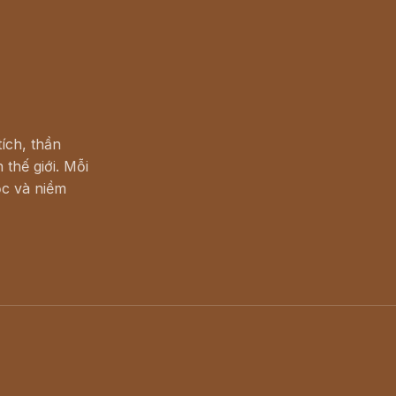
ích, thần
 thế giới. Mỗi
c và niềm