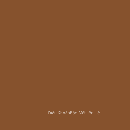
Điều Khoản
Bảo Mật
Liên Hệ