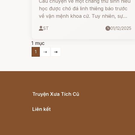
Câu chuyện về một chàng thư sinh hiếu
học được chó đá linh thiêng báo trước
về vận mệnh khoa cử. Tuy nhiên, sự
hống hách của người cha đã khiến vận
ST
01/12/2025
may tiêu tan. Liệu chàng trai có thể lấy
lại được công danh nhờ sự tu thân tích
1 mục
đức?
1
⇢
⇥
Truyện Xưa Tích Cũ
Cổ tích Việt Nam
Liên kết
Lịch vạn niên
Hà Nội cũ - Món ngon Hà Nội
Truyện kiếm hiệp - Ngôn tình