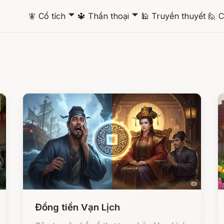
🞃
🞃
🧚
Cổ tích
🔱
Thần thoại
🕌
Truyền thuyết
🙋
C
Đồng tiền Vạn Lịch