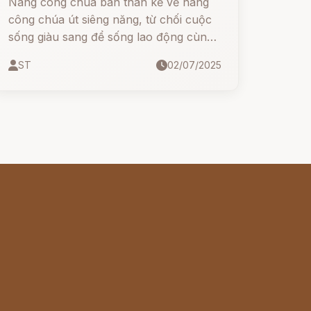
Nàng công chúa bán than kể về nàng
công chúa út siêng năng, từ chối cuộc
sống giàu sang để sống lao động cùng
chàng đốt than hiền lành. Bị vua cha
ST
02/07/2025
đuổi khỏi cung, nàng vẫn không nản
chí, dùng chính đôi tay và trái tim chăm
chỉ để gây dựng cơ nghiệp, chữa lành
cho ngựa mù, phát hiện ra mỏ vàng và
dựng nên tòa nhà lộng lẫy hơn cả cung
điện.