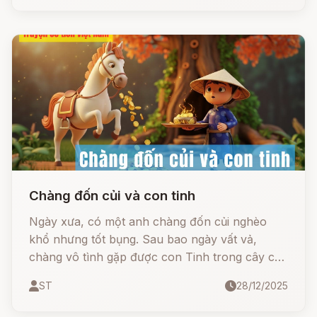
Chàng đốn củi và con tinh
Ngày xưa, có một anh chàng đốn củi nghèo
khổ nhưng tốt bụng. Sau bao ngày vất vả,
chàng vô tình gặp được con Tinh trong cây cổ
thụ và được tặng những bảo bối thần kỳ: chiếc
ST
28/12/2025
mâm đồng đầy thức lạ, con ngựa ỉa ra vàng và
chiếc ống phép nhiệm màu.