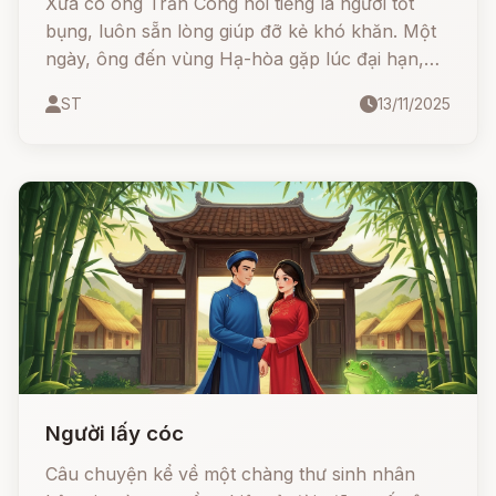
Xưa có ông Trần Công nổi tiếng là người tốt
bụng, luôn sẵn lòng giúp đỡ kẻ khó khăn. Một
ngày, ông đến vùng Hạ-hòa gặp lúc đại hạn,
ruộng đồng nứt nẻ, người dân lầm than.
ST
13/11/2025
Thương xót cho họ, ông quyết tâm đi tìm Thần
Mưa để xin nước.
Người lấy cóc
Câu chuyện kể về một chàng thư sinh nhân