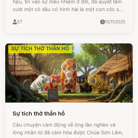
hậu, tin vào sự mầu nhiệm ở đời, đã quyết tâm
cưới một cô dâu có hình hài là một con cóc sần
sùi, xấu xí. Bất chấp sự chế giễu của người đời
ST
13/11/2025
và sự phiền muộn của cha mẹ, chàng vẫn giữ
trọn đạo nghĩa vợ chồng. Liệu phép màu có
thực sự xảy ra? Liệu hạnh phúc có mỉm cười
với người kiên định và có tấm lòng vàng?
Sự tích thờ thần hổ
Câu chuyện cảm động về ông lão nghèo và
lòng nhân từ đã cảm hóa được Chúa Sơn Lâm,