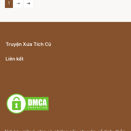
1
⇢
⇥
Truyện Xưa Tích Cũ
Cổ tích Việt Nam
Liên kết
Lịch vạn niên
Hà Nội cũ - Món ngon Hà Nội
Truyện kiếm hiệp - Ngôn tình
Download - Tải Miễn Phí