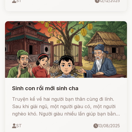
ST
12/12/2025
trai sống bằng nghề đánh cá, chàng làm việc
rất chăm chỉ từ sáng sớm tới đêm khuya, những
giọt mồ hôi của chàng tuôn rơi xuống biển khơi
hòa cùng nhịp kéo lưới.
Sinh con rồi mới sinh cha
Truyện kể về hai người bạn thân cùng đi lính.
Sau khi giải ngũ, một người giàu có, một người
nghèo khó. Người giàu nhiều lần giúp bạn bằng
vàng bạc, nhưng lại bị chính bạn mình phản bội
ST
13/08/2025
và sát hại.