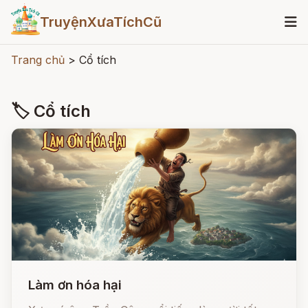
TruyệnXưaTíchCũ
Trang chủ
>
Cổ tích
🏷 Cổ tích
Làm ơn hóa hại