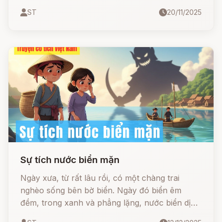
xuyên phải đi xin thóc gạo của những người ở
ST
20/11/2025
cùng trong bản. Nhưng xin mãi thì mọi người
cũng chán, chẳng cho nữa. Hỏi vay thì mọi
người sợ hai vợ chồng sẽ chẳng có trả nên
cũng không cho vay. Chỉ có mỗi một bà cụ độc
thân sống ở cuối bản là bảo với hai vợ chồng:
Sự tích nước biển mặn
Ngày xưa, từ rất lâu rồi, có một chàng trai
nghèo sống bên bờ biển. Ngày đó biển êm
đềm, trong xanh và phẳng lặng, nước biển dịu
ngọt không có những con sóng xô bờ. Chàng