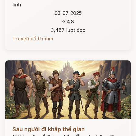
lĩnh
03-07-2025
⭐ 4.8
3,487 lượt đọc
Truyện cổ Grimm
Đọc ngay
Sáu người đi khắp thế gian