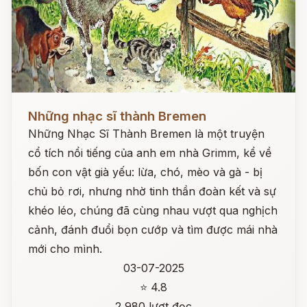
Đọc ngay
Những nhạc sĩ thành Bremen
Những Nhạc Sĩ Thành Bremen là một truyện
cổ tích nổi tiếng của anh em nhà Grimm, kể về
bốn con vật già yếu: lừa, chó, mèo và gà - bị
chủ bỏ rơi, nhưng nhờ tinh thần đoàn kết và sự
khéo léo, chúng đã cùng nhau vượt qua nghịch
cảnh, đánh đuổi bọn cướp và tìm được mái nhà
mới cho mình.
03-07-2025
⭐ 4.8
2,980 lượt đọc