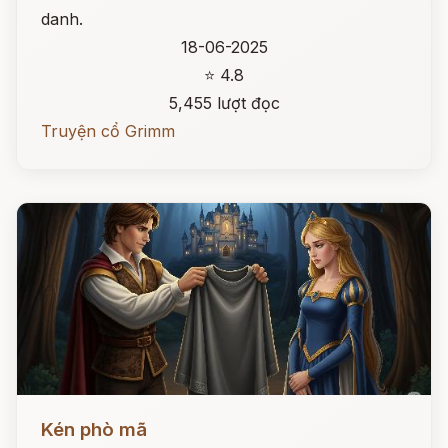
danh.
18-06-2025
⭐ 4.8
5,455 lượt đọc
Truyện cổ Grimm
Đọc ngay
Kén phò mã