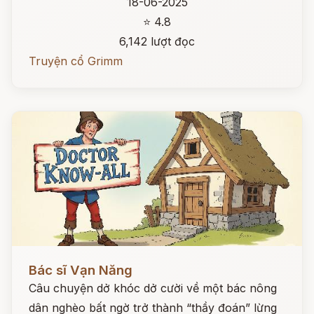
18-06-2025
⭐ 4.8
6,142 lượt đọc
Truyện cổ Grimm
Đọc ngay
Bác sĩ Vạn Năng
Câu chuyện dở khóc dở cười về một bác nông
dân nghèo bất ngờ trở thành “thầy đoán” lừng