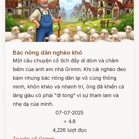
Đọc ngay
Bác nông dân nghèo khó
Một câu chuyện cổ tích đầy dí dỏm và châm
biếm của anh em nhà Grimm. Khi cái nghèo đeo
bám nhưng bác nông dân lại vô cùng thông
minh, khôn khéo và nhanh trí, ông đã khiến cả
làng giàu có phải "đi tong" vì sự tham lam và
nhẹ dạ của mình.
07-07-2025
⭐ 4.8
4,226 lượt đọc
Truyện cổ Grimm