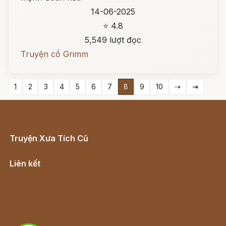
14-06-2025
⭐ 4.8
5,549 lượt đọc
Truyện cổ Grimm
1
2
3
4
5
6
7
8
9
10
⇢
⇥
Truyện Xưa Tích Cũ
Cổ tích Việt Nam
Liên kết
Lịch vạn niên
Hà Nội cũ - Món ngon Hà Nội
Truyện kiếm hiệp - Ngôn tình
Download - Tải Miễn Phí