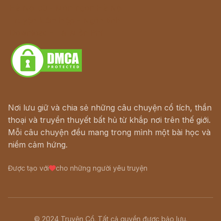
Hà Nội cũ - Món ngon Hà Nội
Truyện kiếm hiệp - Ngôn tình
Download - Tải Miễn Phí
Nơi lưu giữ và chia sẻ những câu chuyện cổ tích, thần
thoại và truyền thuyết bất hủ từ khắp nơi trên thế giới.
Mỗi câu chuyện đều mang trong mình một bài học và
niềm cảm hứng.
Được tạo với
cho những người yêu truyện
© 2024 Truyện Cổ. Tất cả quyền được bảo lưu.