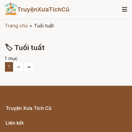
TruyệnXưaTíchCũ
Trang chủ
>
Tuổi tuất
🏷 Tuổi tuất
1 mục
1
⇢
⇥
Truyện Xưa Tích Cũ
Cổ tích Việt Nam
Liên kết
Lịch vạn niên