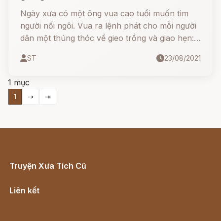
Ngày xưa có một ông vua cao tuổi muốn tìm
người nối ngôi. Vua ra lệnh phát cho mỗi người
dân một thúng thóc về gieo trồng và giao hẹn:
ai thu được nhiều thóc nhất sẽ được truyền
ST
23/08/2021
ngôi, ai không có thóc nộp sẽ bị trừng phạt.
1 mục
1
⇢
⇥
Truyện Xưa Tích Cũ
Cổ tích Việt Nam
Liên kết
Lịch vạn niên
Hà Nội cũ - Món ngon Hà Nội