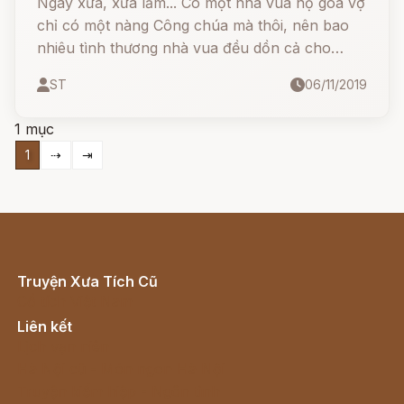
Ngày xưa, xưa lắm... Có một nhà vua nọ góa vợ
chỉ có một nàng Công chúa mà thôi, nên bao
nhiêu tình thương nhà vua đều dồn cả cho
nàng.
ST
06/11/2019
1 mục
1
⇢
⇥
Truyện Xưa Tích Cũ
Cổ tích Việt Nam
Liên kết
Lịch vạn niên
Hà Nội cũ - Món ngon Hà Nội
Truyện kiếm hiệp - Ngôn tình