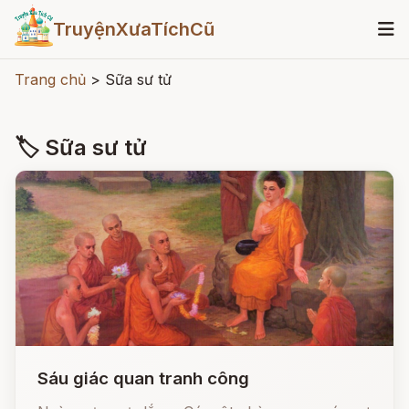
TruyệnXưaTíchCũ
Trang chủ
>
Sữa sư tử
🏷 Sữa sư tử
Sáu giác quan tranh công