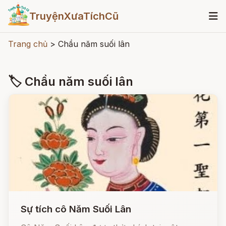
TruyệnXưaTíchCũ
Trang chủ
>
Chầu năm suối lân
🏷 Chầu năm suối lân
Sự tích cô Năm Suối Lân