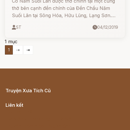
Cô Năm Suối Lân được thờ chính tại một cung
thờ bên cạnh đền chính của Đền Chầu Năm
Suối Lân tại Sông Hóa, Hữu Lũng, Lạng Sơn.
Nơi đây được coi là nơi thờ chính của Cô Năm
ST
04/12/2019
và Chầu Năm.
1 mục
1
⇢
⇥
Truyện Xưa Tích Cũ
Cổ tích Việt Nam
Liên kết
Lịch vạn niên
Hà Nội cũ - Món ngon Hà Nội
Truyện kiếm hiệp - Ngôn tình