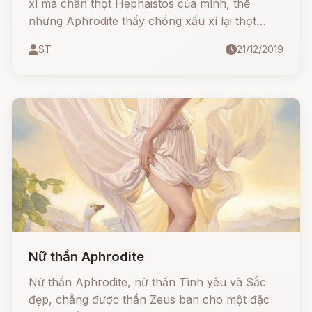
xí mà chân thọt Hephaistos của mình, thế
nhưng Aphrodite thấy chồng xấu xí lại thọt
chân nên không chung thủy với chồng mà hay
ST
21/12/2019
lăng nhăng với các thần khác kể cả người trần.
Nữ thần Aphrodite
Nữ thần Aphrodite, nữ thần Tình yêu và Sắc
đẹp, chẳng được thần Zeus ban cho một đặc