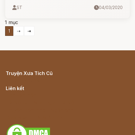
đến cho các thiếu nữ vẻ ngoài tươi trẻ, đẹp đẽ
ST
04/03/2020
của thời kỳ thanh xuân.
1 mục
1
⇢
⇥
Truyện Xưa Tích Cũ
Cổ tích Việt Nam
Liên kết
Lịch vạn niên
Hà Nội cũ - Món ngon Hà Nội
Truyện kiếm hiệp - Ngôn tình
Download - Tải Miễn Phí