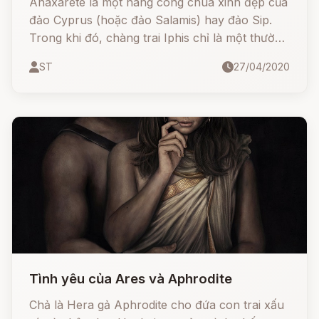
Anaxarete là một nàng công chúa xinh đẹp của
đảo Cyprus (hoặc đảo Salamis) hay đảo Sip.
Trong khi đó, chàng trai Iphis chỉ là một thường
dân nhưng lại đem lòng yêu công chúa say mê.
ST
27/04/2020
Dù biết thứ tình cảm này là không môn đăng hộ
đối thế nhưng chàng Iphis si tình vẫn kiên trì
đeo bám.
Tình yêu của Ares và Aphrodite
Chả là Hera gả Aphrodite cho đứa con trai xấu