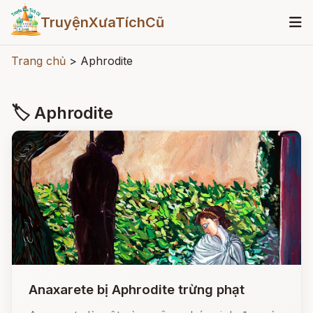
TruyệnXưaTíchCũ
Trang chủ
>
Aphrodite
🏷 Aphrodite
Anaxarete bị Aphrodite trừng phạt