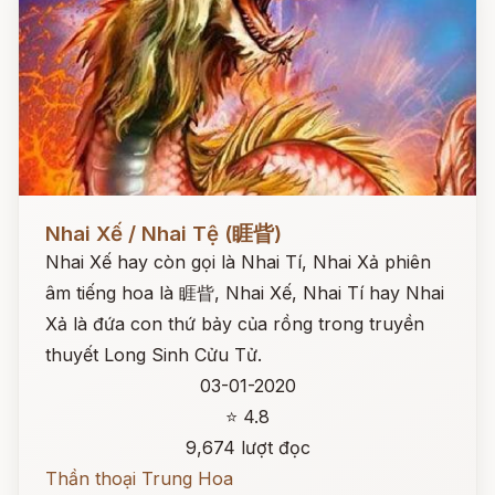
Đọc ngay
Nhai Xế / Nhai Tệ (睚眥)
Nhai Xế hay còn gọi là Nhai Tí, Nhai Xả phiên
âm tiếng hoa là 睚眥, Nhai Xế, Nhai Tí hay Nhai
Xả là đứa con thứ bảy của rồng trong truyền
thuyết Long Sinh Cửu Tử.
03-01-2020
⭐ 4.8
9,674 lượt đọc
Thần thoại Trung Hoa