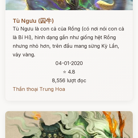
Đọc ngay
Tù Ngưu (囚牛)
Tù Ngưu là con cả của Rồng (có nơi nói con cả
là Bí Hí), hình dạng gần như giống hệt Rồng
nhưng nhỏ hơn, trên đầu mang sừng Kỳ Lần,
vảy vàng.
04-01-2020
⭐ 4.8
8,556 lượt đọc
Thần thoại Trung Hoa