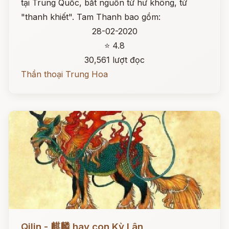
tại Trung Quốc, bắt nguồn từ hư không, từ
"thanh khiết". Tam Thanh bao gồm:
28-02-2020
⭐ 4.8
30,561 lượt đọc
Thần thoại Trung Hoa
Đọc ngay
Qilin - 麒麟 hay con Kỳ Lân