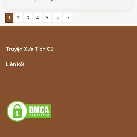
1
2
3
4
5
⇢
⇥
Truyện Xưa Tích Cũ
Cổ tích Việt Nam
Liên kết
Lịch vạn niên
Hà Nội cũ - Món ngon Hà Nội
Truyện kiếm hiệp - Ngôn tình
Download - Tải Miễn Phí