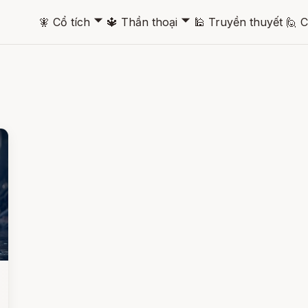
🞃
🞃
🧚
Cổ tích
🔱
Thần thoại
🕌
Truyền thuyết
🙋
C