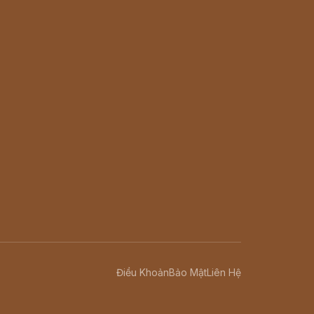
Điều Khoản
Bảo Mật
Liên Hệ