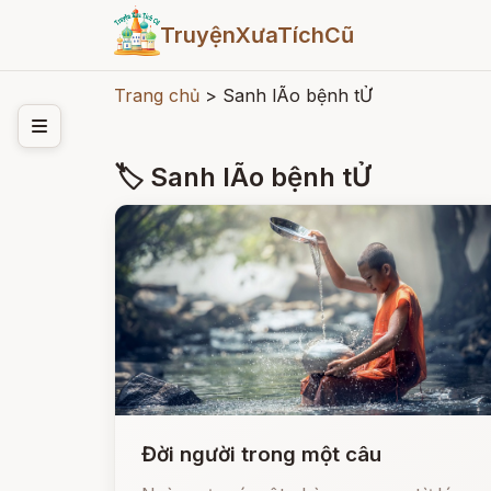
TruyệnXưaTíchCũ
Trang chủ
>
Sanh lÃo bệnh tỬ
🏷 Sanh lÃo bệnh tỬ
Đời người trong một câu