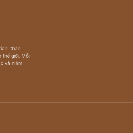
ích, thần
 thế giới. Mỗi
c và niềm