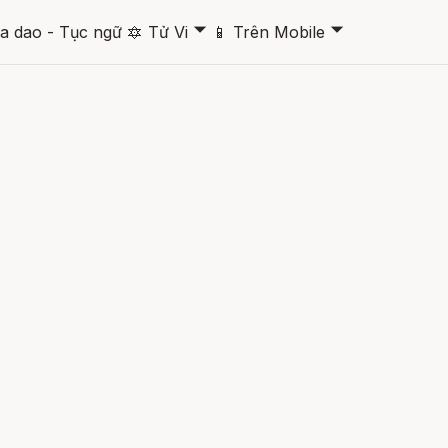
🞃
🞃
a dao - Tục ngữ
🔯
Tử Vi
📱
Trên Mobile