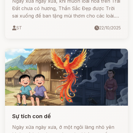
Ngày xửa ngày xưa, khi muôn loài hoa trên Trái
Đất chưa có hương, Thần Sắc Đẹp được Trời
sai xuống để ban tặng mùi thơm cho các loài.
Nhưng chỉ có loài hoa Ngọc Lan - với tấm lòng
ST
22/10/2025
nhân hậu, biết nghĩ cho kẻ khác - mới thực sự
xứng đáng nhận được làn hương kỳ diệu ấy.
Sự tích con dế
Ngày xửa ngày xưa, ở một ngôi làng nhỏ yên