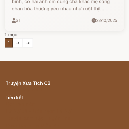
bình, có hai anh em cùng cha khác mẹ sống
chan hòa thương yêu nhau như ruột thịt.
Nhưng ẩn sau mái nhà yên ấm ấy... lại là một
ST
23/10/2025
mưu toan độc ác của người mẹ ghẻ tham lam
và tàn nhẫn
1 mục
1
⇢
⇥
Truyện Xưa Tích Cũ
Cổ tích Việt Nam
Liên kết
Lịch vạn niên
Hà Nội cũ - Món ngon Hà Nội
Truyện kiếm hiệp - Ngôn tình
Download - Tải Miễn Phí