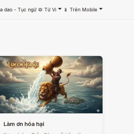
🞃
🞃
a dao - Tục ngữ
🔯
Tử Vi
📱
Trên Mobile
Làm ơn hóa hại