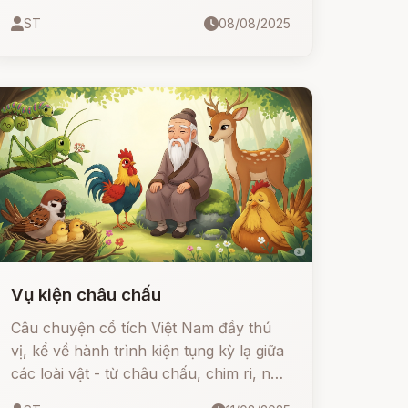
cùng - đôi hoa tai ngọc quý do mẹ để lại
ST
08/08/2025
- để cứu cánh đồng lúa khỏi mất mùa.
Nhờ tấm lòng nhân hậu, cô được Bụt
giúp đỡ, tạo ra loài bèo hoa dâu kỳ
diệu, giúp cả làng thoát khỏi nạn đói. Về
sau, người dân tôn kính cô là Bà Chúa
Bèo và lập đền thờ tại Thái Bình.
Vụ kiện châu chấu
Câu chuyện cổ tích Việt Nam đầy thú
vị, kể về hành trình kiện tụng kỳ lạ giữa
các loài vật - từ châu chấu, chim ri, nai,
cây na, con sâu cho đến gà và vịt.