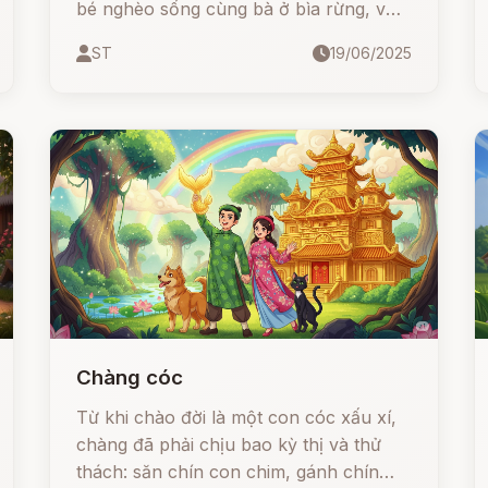
bé nghèo sống cùng bà ở bìa rừng, với
tấm lòng hiếu thảo và sự chăm chỉ, cậu
ST
19/06/2025
đã được ông Bụt ban tặng một giống
cây kỳ diệu – chính là cây khoai lang
ngày nay.
Chàng cóc
Từ khi chào đời là một con cóc xấu xí,
chàng đã phải chịu bao kỳ thị và thử
thách: săn chín con chim, gánh chín