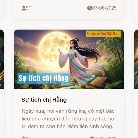
gánh củi, bị từ chối và mưu hại. Nhưng
ST
07/08/2025
nhờ lòng dũng cảm, nhân hậu, cùng sự
giúp đỡ của những con vật được chàng
cứu sống – chó, mèo, trăn – chàng
không những vượt qua mọi thử thách
mà còn có được tình yêu, hạnh phúc
và một phép màu thần kỳ: đuôi cá vàng
ước gì được nấy.
Sự tích chị Hằng
Ngày xưa, nơi ven rừng kia, có một bác
tiều phu chuyên đốn những cây tre, bó
lại đem ra chợ bán kiếm tiền sinh sống.