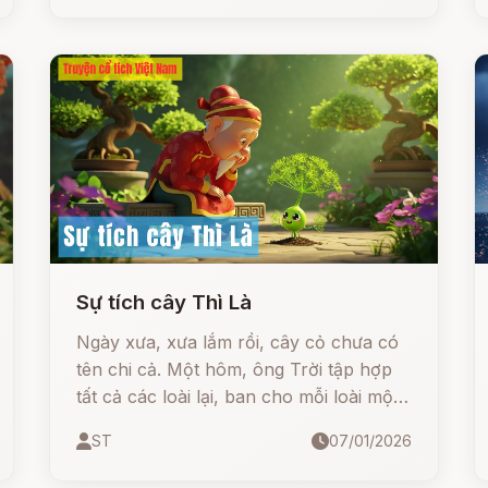
lưới đánh cá của Lê Thận đến chiếc
chuôi ngọc trên ngọn cây đa của Lê Lợi.
Tất cả là sự sắp đặt của Đức Long Quân
để cứu lấy giang sơn
Sự tích cây Thì Là
Ngày xưa, xưa lắm rồi, cây cỏ chưa có
tên chi cả. Một hôm, ông Trời tập hợp
tất cả các loài lại, ban cho mỗi loài một
cái tên.
ST
07/01/2026