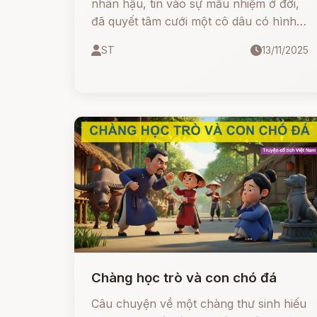
nhân hậu, tin vào sự mầu nhiệm ở đời,
đã quyết tâm cưới một cô dâu có hình
hài là một con cóc sần sùi, xấu xí. Bất
ST
13/11/2025
chấp sự chế giễu của người đời và sự
phiền muộn của cha mẹ, chàng vẫn giữ
trọn đạo nghĩa vợ chồng. Liệu phép
màu có thực sự xảy ra? Liệu hạnh phúc
có mỉm cười với người kiên định và có
tấm lòng vàng?
Chàng học trò và con chó đá
Câu chuyện về một chàng thư sinh hiếu