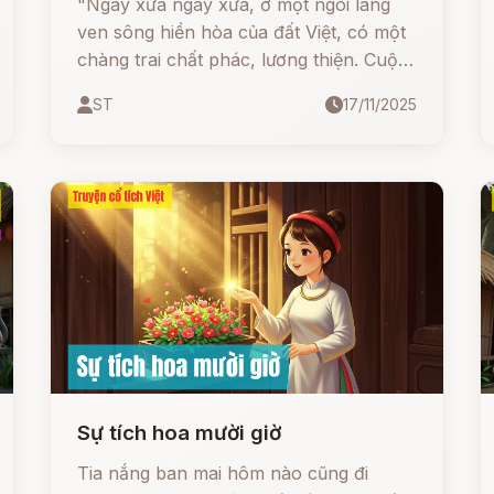
"Ngày xửa ngày xưa, ở một ngôi làng
ven sông hiền hòa của đất Việt, có một
chàng trai chất phác, lương thiện. Cuộc
đời anh nghèo túng, nhưng tấm lòng
ST
17/11/2025
anh lại rộng mở. Chính tấm lòng ấy đã
dệt nên một câu chuyện kỳ diệu nhưng
cũng đầy cay đắng, về luật nhân quả và
đạo lý ở đời: Cứu Vật Vật Trả Ân, Cứu
Nhân Nhân Trả Oán.
Sự tích hoa mười giờ
Tia nắng ban mai hôm nào cũng đi