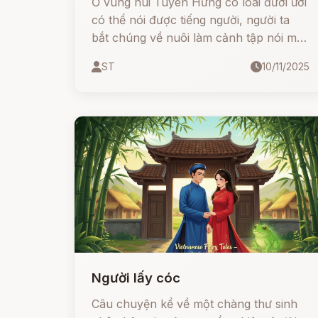
Ở vùng núi Tuyên Hưng có loài đười ươi
có thể nói được tiếng người, người ta
bắt chúng về nuôi làm cảnh tập nói một
vài tiếng cho vui.
ST
10/11/2025
Người lấy cóc
Câu chuyện kể về một chàng thư sinh