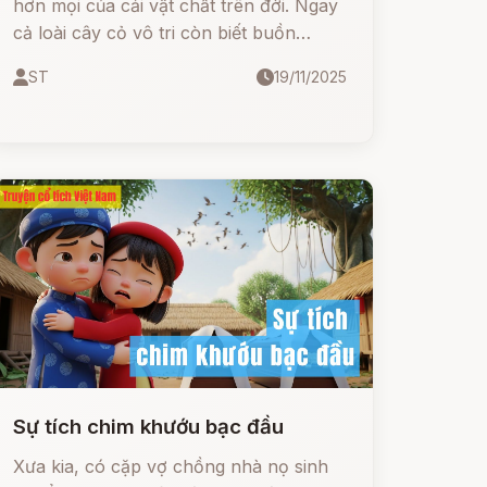
hơn mọi của cải vật chất trên đời. Ngay
cả loài cây cỏ vô tri còn biết buồn
phiền, khô héo khi sắp phải chia lìa, thì
ST
19/11/2025
con người càng phải biết trân trọng và
giữ gìn tình thân, sự sum họp trong gia
đình
Sự tích chim khướu bạc đầu
Xưa kia, có cặp vợ chồng nhà nọ sinh