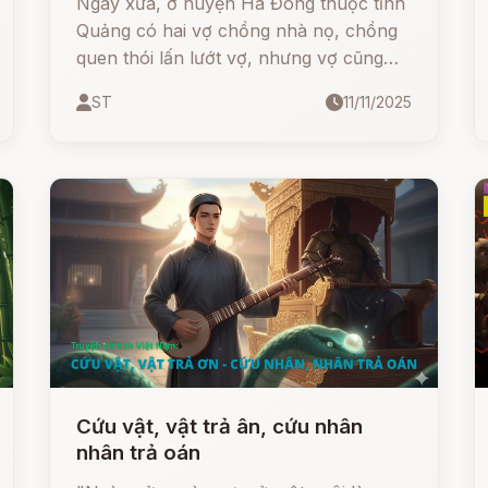
Ngày xưa, ở huyện Hà Đông thuộc tỉnh
Quảng có hai vợ chồng nhà nọ, chồng
quen thói lấn lướt vợ, nhưng vợ cũng
không phải tay vừa.
ST
11/11/2025
Cứu vật, vật trả ân, cứu nhân
nhân trả oán