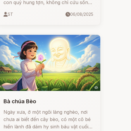
con quỷ hung tợn, không chỉ cứu sống
người con gái phú hộ mà còn nhận
ST
06/08/2025
được những báu vật ma thuật kỳ diệu.
Bà chúa Bèo
Ngày xưa, ở một ngôi làng nghèo, nơi
chưa ai biết đến cây bèo, có một cô bé
hiền lành đã dám hy sinh báu vật cuối