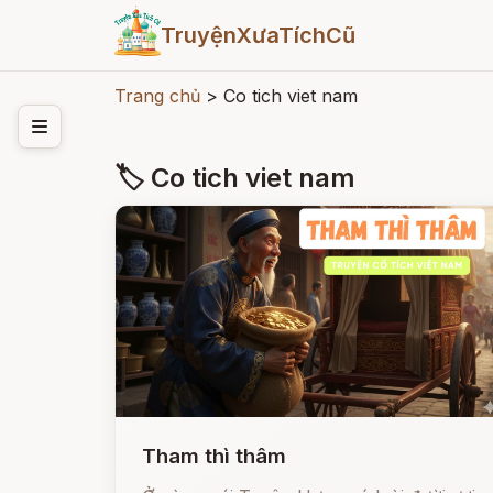
TruyệnXưaTíchCũ
Trang chủ
>
Co tich viet nam
🏷 Co tich viet nam
Tham thì thâm