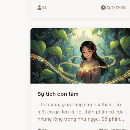
khi trở trời, bà mẹ mệt nhọc trong mình,
ST
23/12/2025
không muốn ăn gì, chỉ muốn ăn thịt gà.
Chẳng may bấy giờ láng giềng hàng
xóm không ai có gà mà chợ thì xa, trời
thì mưa gió, không làm thế nào kiếm
cho ra gà.
Sự tích con tằm
Thuở xưa, giữa rừng sâu núi thẳm, có
một cô gái tên là Tơ, thân phận cơ cực
nhưng lòng trong như ngọc. Số phận
đưa đẩy nàng đối đầu với một thế lực