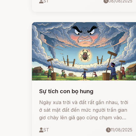
ST
08/08/2025
thần linh si tình… Và chính từ khổ đau
ấy, nàng đã hóa thân thành sinh linh
nhỏ bé - con tằm - dâng hiến sợi tơ
vàng quý giá cho nhân gian...
Sự tích con bọ hung
Ngày xưa trời và đất rất gần nhau, trời
ở sát mặt đất đến mức người trần gian
giơ chày lên giã gạo cũng chạm vào
bụng.
ST
11/08/2025