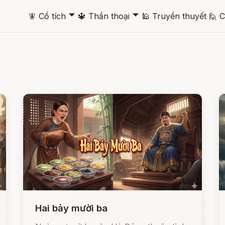
🞃
🞃
🧚
Cổ tích
🔱
Thần thoại
🕌
Truyền thuyết
🙋
C
Hai bảy mười ba