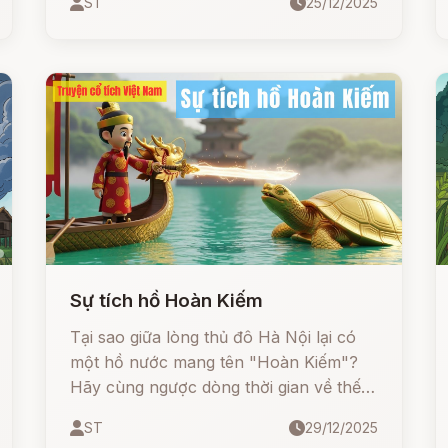
ST
25/12/2025
Sự tích hồ Hoàn Kiếm
Tại sao giữa lòng thủ đô Hà Nội lại có
một hồ nước mang tên "Hoàn Kiếm"?
Hãy cùng ngược dòng thời gian về thế
kỷ XV, thời kỳ giặc Minh đô hộ tàn bạo.
ST
29/12/2025
Câu chuyện bắt đầu từ lưỡi gươm dưới