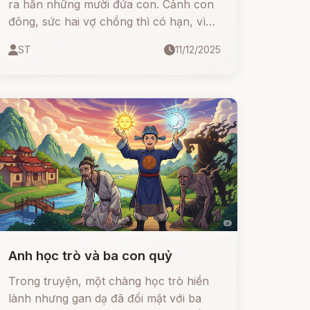
ra hẳn những mười đứa con. Cảnh con
đông, sức hai vợ chồng thì có hạn, vì
thế cho nên gia đình họ quanh năm
ST
11/12/2025
suốt tháng bị thiếu đói, bữa thì nõn
chuối rừng rau dại, bữa thì canh củ mài
củ nâu, bữa thì măng rừng rêu suối,...
Nói chung là cả nhà họ chưa từng bao
giờ kiếm được đủ một bữa ăn no.
Anh học trò và ba con quỷ
Trong truyện, một chàng học trò hiền
lành nhưng gan dạ đã đối mặt với ba