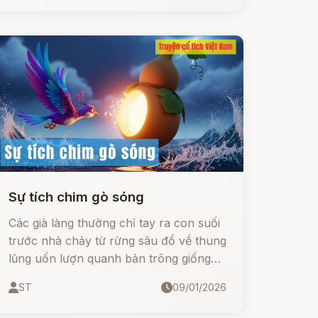
Sự tích chim gò sóng
Các già làng thường chỉ tay ra con suối
trước nhà chảy từ rừng sâu đổ về thung
lũng uốn lượn quanh bản trông giống
như một con rắn lớn, để bắt đầu câu
ST
09/01/2026
chuyện về con nước hiền, con nước dữ.
Chỉ nghe một lần là người ta nhớ mãi