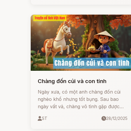
Chàng đốn củi và con tinh
Ngày xưa, có một anh chàng đốn củi
nghèo khổ nhưng tốt bụng. Sau bao
ngày vất vả, chàng vô tình gặp được
con Tinh trong cây cổ thụ và được tặng
ST
28/12/2025
những bảo bối thần kỳ: chiếc mâm
đồng đầy thức lạ, con ngựa ỉa ra vàng