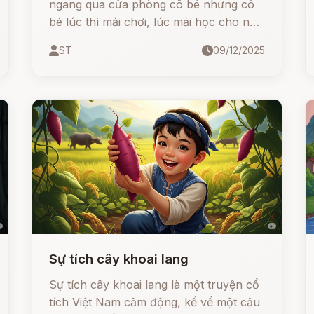
ngang qua cửa phòng cô bé nhưng cô
bé lúc thì mải chơi, lúc mải học cho nên
ít khi để ý tới nó. Căn phòng của cô bé
ST
09/12/2025
hướng ra mảnh vườn nhỏ mà ở đó ba
của cô bé đã trồng rất nhiều loài hoa
như thược dược, lay ơn, trà mi, cúc
trắng, những bông hoa đó vừa to lại
vừa rực rỡ nhìn rất thích mắt, bàn học
của cô bé sát bên cửa sổ cho nên lúc
nào cũng ngát hương thơm.
Sự tích cây khoai lang
Sự tích cây khoai lang là một truyện cổ
tích Việt Nam cảm động, kể về một cậu