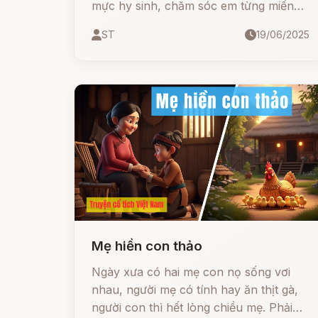
mực hy sinh, chăm sóc em từng miếng
ăn giấc ngủ. Nhưng sự hiểu lầm nhỏ đã
ST
19/06/2025
dẫn đến một bi kịch không thể cứu
vãn...
Mẹ hiền con thảo
Ngày xưa có hai mẹ con nọ sống vơi
nhau, người mẹ có tính hay ăn thịt gà,
người con thì hết lòng chiều mẹ. Phải