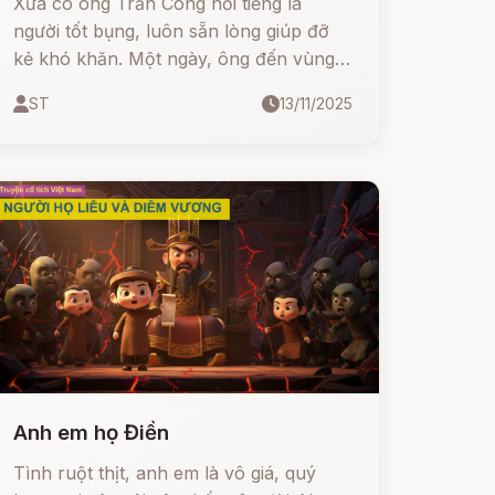
Xưa có ông Trần Công nổi tiếng là
người tốt bụng, luôn sẵn lòng giúp đỡ
kẻ khó khăn. Một ngày, ông đến vùng
Hạ-hòa gặp lúc đại hạn, ruộng đồng
ST
13/11/2025
nứt nẻ, người dân lầm than. Thương xót
cho họ, ông quyết tâm đi tìm Thần Mưa
để xin nước.
Anh em họ Điền
Tình ruột thịt, anh em là vô giá, quý