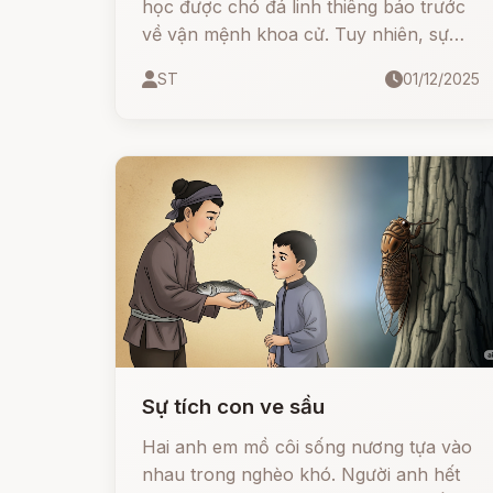
học được chó đá linh thiêng báo trước
về vận mệnh khoa cử. Tuy nhiên, sự
hống hách của người cha đã khiến vận
ST
01/12/2025
may tiêu tan. Liệu chàng trai có thể lấy
lại được công danh nhờ sự tu thân tích
đức?
Sự tích con ve sầu
Hai anh em mồ côi sống nương tựa vào
nhau trong nghèo khó. Người anh hết