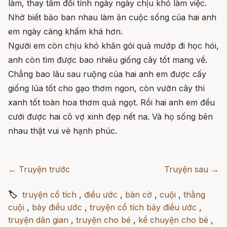
làm, thay tâm đổi tính ngày ngày chịu khó làm việc.
Nhờ biết bảo ban nhau làm ăn cuộc sống của hai anh
em ngày càng khấm khá hơn.
Người em còn chịu khó khăn gói quả mướp đi học hỏi,
anh còn tìm được bao nhiêu giống cây tốt mang về.
Chẳng bao lâu sau ruộng của hai anh em được cấy
giống lúa tốt cho gạo thơm ngon, còn vườn cây thì
xanh tốt toàn hoa thơm quả ngọt. Rồi hai anh em đều
cưới được hai cô vợ xinh đẹp nết na. Và họ sống bên
nhau thật vui vẻ hạnh phúc.
← Truyện trước
Truyện sau →
🏷
truyện cổ tích
,
điều ước
,
bàn cờ
,
cuội
,
thằng
cuội
,
bảy điều ước
,
truyện cổ tích bảy điều ước
,
truyện dân gian
,
truyện cho bé
,
kể chuyện cho bé
,