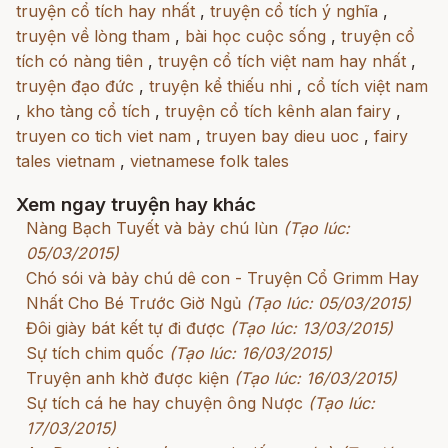
truyện cổ tích hay nhất
,
truyện cổ tích ý nghĩa
,
truyện về lòng tham
,
bài học cuộc sống
,
truyện cổ
tích có nàng tiên
,
truyện cổ tích việt nam hay nhất
,
truyện đạo đức
,
truyện kể thiếu nhi
,
cổ tích việt nam
,
kho tàng cổ tích
,
truyện cổ tích kênh alan fairy
,
truyen co tich viet nam
,
truyen bay dieu uoc
,
fairy
tales vietnam
,
vietnamese folk tales
Xem ngay truyện hay khác
Nàng Bạch Tuyết và bảy chú lùn
(Tạo lúc:
05/03/2015)
Chó sói và bảy chú dê con - Truyện Cổ Grimm Hay
Nhất Cho Bé Trước Giờ Ngủ
(Tạo lúc: 05/03/2015)
Đôi giày bát kết tự đi được
(Tạo lúc: 13/03/2015)
Sự tích chim quốc
(Tạo lúc: 16/03/2015)
Truyện anh khờ được kiện
(Tạo lúc: 16/03/2015)
Sự tích cá he hay chuyện ông Nược
(Tạo lúc:
17/03/2015)