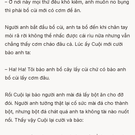
– Ở nơi này mọi thứ đều khó kiếm, anh muốn no bụng
thì phải bổ củi mới có cơm để ăn.
Người anh bắt đầu bổ củi, anh ta bổ đến khi chân tay
mỏi rã rời không thể nhấc được cái rìu nữa nhưng vẫn
chẳng thấy cơm cháo đâu cả. Lúc ấy Cuội mới cười
bảo anh ta:
– Ha! Ha! Tôi bảo anh bổ cây lấy củi chứ có bảo anh
bổ củi lấy cơm đâu.
Rồi Cuội lại bảo người anh mài đá lấy bột ăn cho đỡ
đói. Người anh tưởng thật lại cố sức mài đá cho thành
bột, nhưng bột đá chát quá anh ta không tài nào nuốt
nổi. Thấy vậy Cuội lại cười và bảo: