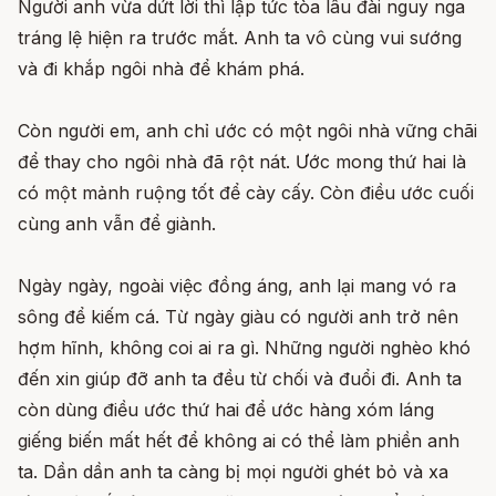
Người anh vừa dứt lời thì lập tức tòa lâu đài nguy nga
tráng lệ hiện ra trước mắt. Anh ta vô cùng vui sướng
và đi khắp ngôi nhà để khám phá.
Còn người em, anh chỉ ước có một ngôi nhà vững chãi
để thay cho ngôi nhà đã rột nát. Ước mong thứ hai là
có một mảnh ruộng tốt để cày cấy. Còn điều ước cuối
cùng anh vẫn để giành.
Ngày ngày, ngoài việc đồng áng, anh lại mang vó ra
sông để kiếm cá. Từ ngày giàu có người anh trở nên
hợm hĩnh, không coi ai ra gì. Những người nghèo khó
đến xin giúp đỡ anh ta đều từ chối và đuổi đi. Anh ta
còn dùng điều ước thứ hai để ước hàng xóm láng
giếng biến mất hết để không ai có thể làm phiền anh
ta. Dần dần anh ta càng bị mọi người ghét bỏ và xa