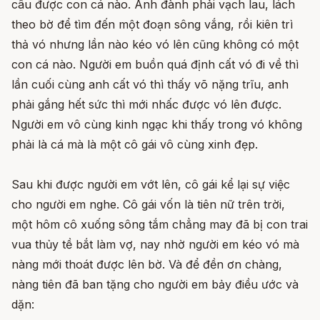
câu được con cá nào. Anh đành phải vạch lau, lách
theo bờ để tìm đến một đoạn sông vắng, rồi kiên trì
thả vó nhưng lần nào kéo vó lên cũng không có một
con cá nào. Người em buồn quá định cất vó đi về thì
lần cuối cùng anh cất vó thì thấy võ nặng trĩu, anh
phải gắng hết sức thì mới nhấc được vó lên được.
Người em vô cùng kinh ngạc khi thấy trong vó không
phải là cá mà là một cô gái vô cùng xinh đẹp.
Sau khi được người em vớt lên, cô gái kể lại sự việc
cho người em nghe. Cô gái vốn là tiên nữ trên trời,
một hôm cô xuống sông tắm chẳng may đã bị con trai
vua thủy tề bắt làm vợ, nay nhờ người em kéo vó mà
nàng mới thoát được lên bờ. Và để đền ơn chàng,
nàng tiên đã ban tặng cho người em bảy điều ước và
dặn: