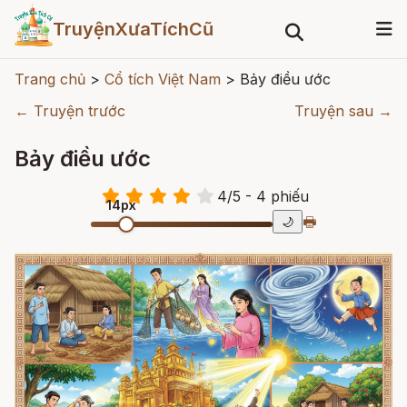
TruyệnXưaTíchCũ
Trang chủ
>
Cổ tích Việt Nam
>
Bảy điều ước
← Truyện trước
Truyện sau →
Bảy điều ước
4
/
5
- 4
phiếu
14px
🖶
🌙