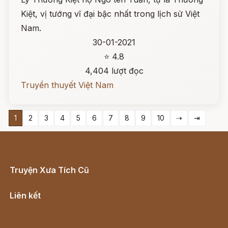
Kiệt, vị tướng vĩ đại bậc nhất trong lịch sử Việt
Nam.
30-01-2021
⭐ 4.8
4,404 lượt đọc
Truyền thuyết Việt Nam
1
2
3
4
5
6
7
8
9
10
⇢
⇥
Truyện Xưa Tích Cũ
Cổ tích Việt Nam
Liên kết
Lịch vạn niên
Hà Nội cũ - Món ngon Hà Nội