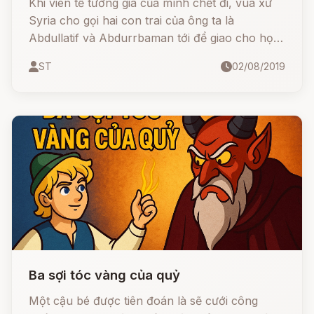
Khi viên tể tướng già của mình chết đi, vua xứ
Syria cho gọi hai con trai của ông ta là
Abdullatif và Abdurrbaman tới để giao cho họ
trọng trách công việc triều chính của cha mình.
ST
02/08/2019
Hai anh em sau khi đã lạy tạ ân đức của hoàng
thượng liền lui vào vườn thượng uyển trong
cung để trò chuyện.
Ba sợi tóc vàng của quỷ
Một cậu bé được tiên đoán là sẽ cưới công