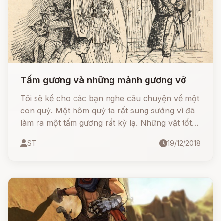
Tấm gương và những mảnh gương vỡ
Tôi sẽ kể cho các bạn nghe câu chuyện về một
con quỷ. Một hôm quỷ ta rất sung sướng vì đã
làm ra một tấm gương rất kỳ lạ. Những vật tốt
đẹp soi vào đấy đều nom chẳng ra gì cả, trái lại
ST
19/12/2018
các vật xấu xí lại càng rõ nét và nổi bật hẳn
lên, trông lại càng xấu xí hơn.