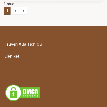
1 mục
1
⇢
⇥
Truyện Xưa Tích Cũ
Cổ tích Việt Nam
Liên kết
Lịch vạn niên
Hà Nội cũ - Món ngon Hà Nội
Truyện kiếm hiệp - Ngôn tình
Download - Tải Miễn Phí