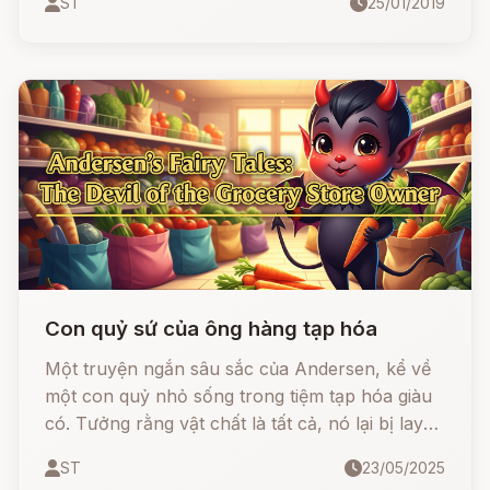
ST
25/01/2019
Con quỷ sứ của ông hàng tạp hóa
Một truyện ngắn sâu sắc của Andersen, kể về
một con quỷ nhỏ sống trong tiệm tạp hóa giàu
có. Tưởng rằng vật chất là tất cả, nó lại bị lay
động bởi những vần thơ trong sáng và giản dị
ST
23/05/2025
của một chàng sinh viên nghèo sống trên gác