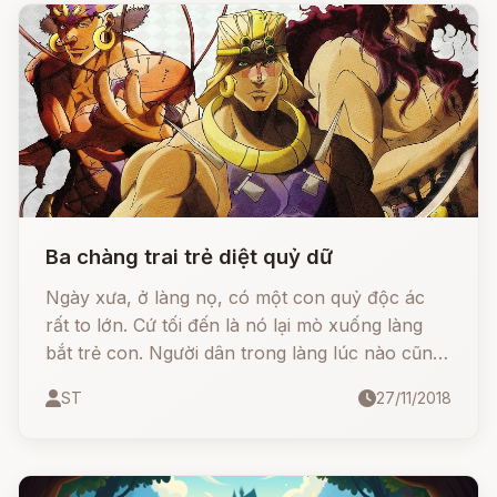
Ba chàng trai trẻ diệt quỷ dữ
Ngày xưa, ở làng nọ, có một con quỷ độc ác
rất to lớn. Cứ tối đến là nó lại mò xuống làng
bắt trẻ con. Người dân trong làng lúc nào cũng
sống trong nơm nớp lo sợ không biết hôm nay
ST
27/11/2018
con mình có bị bắt hay ngày mai con mình có
bình yên không.