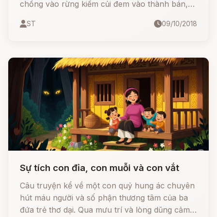
chồng vào rừng kiếm củi đem vào thành bán,
kiếm sống qua ngày.
ST
09/10/2018
Sự tích con đỉa, con muỗi và con vắt
Câu truyện kể về một con quỷ hung ác chuyên
hút máu người và số phận thương tâm của ba
đứa trẻ thơ dại. Qua mưu trí và lòng dũng cảm