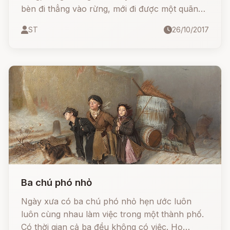
bèn đi thẳng vào rừng, mới đi được một quãng
thì gặp một người nhỏ bé: đó chính là con quỷ.
ST
26/10/2017
Quỷ hỏi bác:
Ba chú phó nhỏ
Ngày xưa có ba chú phó nhỏ hẹn ước luôn
luôn cùng nhau làm việc trong một thành phố.
Có thời gian cả ba đều không có việc. Họ