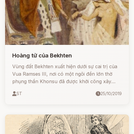
Hoàng tử của Bekhten
Vùng đất Bekhten xuất hiện dưới sự cai trị của
Vua Ramses III, nơi có một ngôi đền lớn thờ
phụng thần Khonsu đã được khởi công xây
dựng tại Thebes. Trên tấm bia đá đặt trong đền
ST
25/10/2019
thờ mà các linh mục và nhà khảo cổ tìm được
là câu truyện xuất thân của ngôi đền.