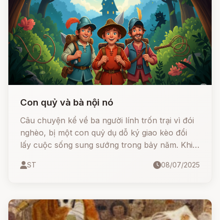
Con quỷ và bà nội nó
Câu chuyện kể về ba người lính trốn trại vì đói
nghèo, bị một con quỷ dụ dỗ ký giao kèo đổi
lấy cuộc sống sung sướng trong bảy năm. Khi
thời hạn đến gần, họ chỉ còn một cách duy
ST
08/07/2025
nhất để thoát thân: giải một câu đố quỷ quái.
Liệu họ có vượt qua được mưu mẹo của ác quỷ
nhờ sự giúp đỡ kỳ lạ từ… chính bà nội của nó?