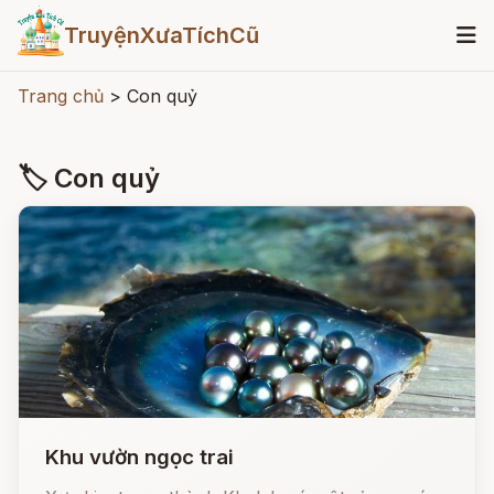
TruyệnXưaTíchCũ
Trang chủ
>
Con quỷ
🏷 Con quỷ
Khu vườn ngọc trai