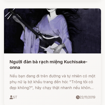
Người đàn bà rạch miệng Kuchisake-
onna
Nếu bạn đang đi trên đường và tự nhiên có một
phụ nữ lạ bịt khẩu trang đến hỏi: "Trông tôi có
đẹp không?", hãy chạy thật nhanh nếu không
mọi việc sẽ cực kỳ tồi tệ.
ST
22/11/2019