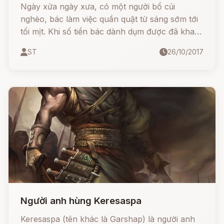
Ngày xửa ngày xưa, có một người bổ củi
nghèo, bác làm việc quần quật từ sáng sớm tới
tối mịt. Khi số tiền bác dành dụm được đã kha
khá, bác bảo con trai:
ST
26/10/2017
Người anh hùng Keresaspa
Keresaspa (tên khác là Garshap) là người anh