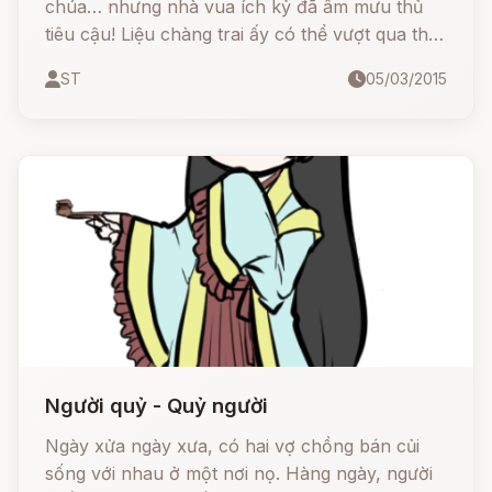
chúa… nhưng nhà vua ích kỷ đã âm mưu thủ
tiêu cậu! Liệu chàng trai ấy có thể vượt qua thử
thách lấy ba sợi tóc vàng của Quỷ dữ để đến
ST
05/03/2015
được với tình yêu định mệnh của đời mình
không?.
Người quỷ - Quỷ người
Ngày xửa ngày xưa, có hai vợ chồng bán củi
sống với nhau ở một nơi nọ. Hàng ngày, người