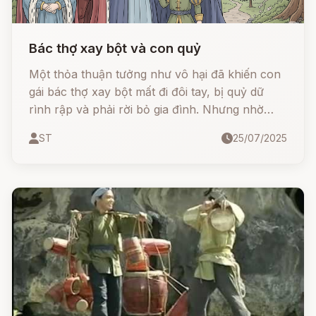
Bác thợ xay bột và con quỷ
Một thỏa thuận tưởng như vô hại đã khiến con
gái bác thợ xay bột mất đi đôi tay, bị quỷ dữ
rình rập và phải rời bỏ gia đình. Nhưng nhờ
đức hạnh, lòng trung kiên và ơn trên phù hộ,
ST
25/07/2025
cô đã vượt qua mọi khó khăn, tìm thấy tình yêu
đích thực, hạnh phúc và cả sự công nhận của
vua.