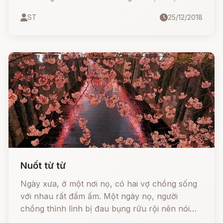
chẳng còn có gì để ăn, quần áo cũng bắt đầu
ST
25/12/2018
sờn rách. Đứng trước cảnh ấy, một người trong
số họ nói:
Nuốt từ từ
Ngày xưa, ở một nơi nọ, có hai vợ chồng sống
với nhau rất đầm ấm. Một ngày nọ, người
chồng thình lình bị đau bụng rữu rội nên nói
với vợ: - Bà nó à, sao tôi đau bụng quá, chịu