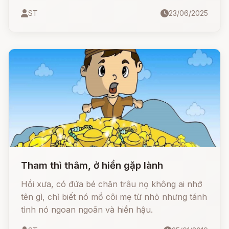
của người mẹ, quỷ dữ đã bị tiêu diệt, nhưng
ST
23/06/2025
máu của nó hóa thành những sinh vật đáng sợ:
đỉa, vắt, muỗi - kẻ thù muôn đời của loài người.
Tham thì thâm, ở hiền gặp lành
Hồi xưa, có đứa bé chăn trâu nọ không ai nhớ
tên gì, chỉ biết nó mồ côi mẹ từ nhỏ nhưng tánh
tình nó ngoan ngoãn và hiền hậu.