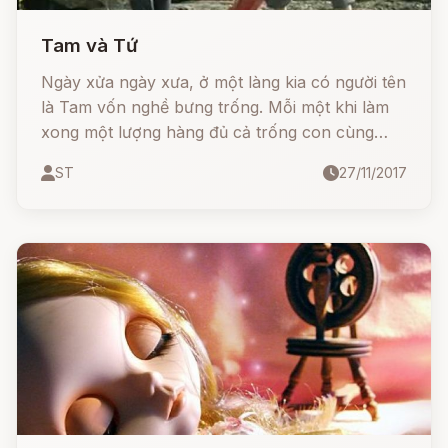
Tam và Tứ
Ngày xửa ngày xưa, ở một làng kia có người tên
là Tam vốn nghề bưng trống. Mỗi một khi làm
xong một lượng hàng đủ cả trống con cùng
trống lớn thì ông lại vác chúng đi khắp những
ST
27/11/2017
vùng ở lân cận khác để bán. Khi đã bán hết thì
ông trở về nhà và làm thêm chuyến hàng khác.