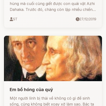
hùng mà cuối cùng giết được con quái vật Azhi
Dahaka. Trước đó, chàng còn lập nhiều chiến
công hiển hách, trong đó có lần đánh nhau với
ST
27/12/2019
con chim lớn Kamak, mà sải cánh của nó che
kín bầu trời khiến mưa không thể đến được mặt
đất.
Em bồ hóng của quỷ
Một người lính bị thải về không có gì để sinh
sống, cũng không biết xoay xở làm sao. Bác ta