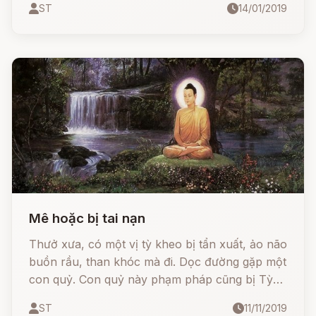
ST
14/01/2019
không nổi nữa. Không biết tại sao nhỉ? - Ông à,
vậy thì đi hỏi hòa thượng trong chùa xem.
Mê hoặc bị tai nạn
Thưở xưa, có một vị tỳ kheo bị tẩn xuất, ảo não
buồn rầu, than khóc mà đi. Dọc đường gặp một
con quỷ. Con quỷ này phạm pháp cũng bị Tỳ
Sa môn thiên vương tẩn xuất. Con quỷ hỏi vị Tỳ
ST
11/11/2019
Kheo: