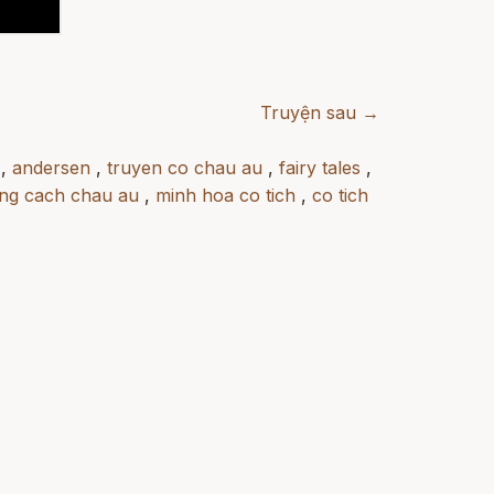
Truyện sau →
,
andersen
,
truyen co chau au
,
fairy tales
,
ng cach chau au
,
minh hoa co tich
,
co tich