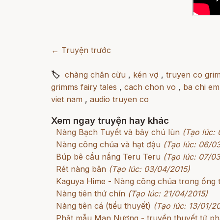
← Truyện trước
🏷
chàng chăn cừu
,
kén vợ
,
truyen co gri
grimms fairy tales
,
cach chon vo
,
ba chi em
viet nam
,
audio truyen co
Xem ngay truyện hay khác
Nàng Bạch Tuyết và bảy chú lùn
(Tạo lúc:
Nàng công chúa và hạt đậu
(Tạo lúc: 06/0
Búp bê cầu nắng Teru Teru
(Tạo lúc: 07/0
Rét nàng bân
(Tạo lúc: 03/04/2015)
Kaguya Hime - Nàng công chúa trong ống 
Nàng tiên thứ chín
(Tạo lúc: 21/04/2015)
Nàng tiên cá (tiểu thuyết)
(Tạo lúc: 13/01/2
Phật mẫu Man Nương - truyền thuyết tứ p