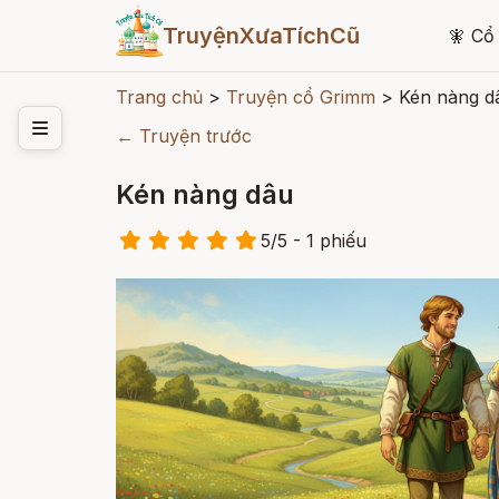
TruyệnXưaTíchCũ
🧚
Cổ 
Trang chủ
>
Truyện cổ Grimm
>
Kén nàng d
← Truyện trước
Kén nàng dâu
5
/
5
- 1
phiếu