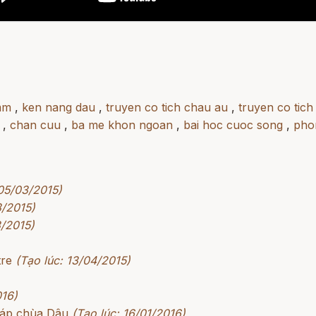
mm
,
ken nang dau
,
truyen co tich chau au
,
truyen co tich
,
chan cuu
,
ba me khon ngoan
,
bai hoc cuoc song
,
pho
 05/03/2015)
3/2015)
3/2015)
tre
(Tạo lúc: 13/04/2015)
016)
háp chùa Dâu
(Tạo lúc: 16/01/2016)