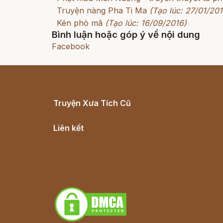
Truyện nàng Pha Ti Ma
(Tạo lúc: 27/01/201
Kén phò mã
(Tạo lúc: 16/09/2016)
Bình luận hoặc góp ý về nội dung
Facebook
Truyện Xưa Tích Cũ
Cổ tích Việt Nam
Liên kết
Lịch vạn niên
Hà Nội cũ - Món ngon Hà Nội
Truyện kiếm hiệp - Ngôn tình
Download - Tải Miễn Phí