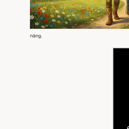
nàng.