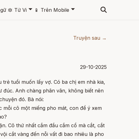
🞃
🞃
ngữ
🔯
Tử Vi
📱
Trên Mobile
Truyện sau →
29-10-2025
trẻ tuổi muốn lấy vợ. Có ba chị em nhà kia,
ư đúc. Anh chàng phân vân, không biết nên
 chuyện đó. Bà nói:
ớc mỗi cô một miếng pho mát, con để ý xem
ào?
dặn. Cô thứ nhất cắm đầu cắm cổ mà cắt, cắt
 vội cắt vàng đến nỗi vất đi bao nhiêu là pho