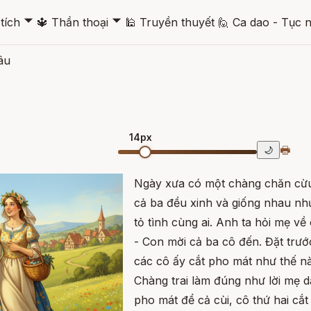
🞃
🞃
tích
🔱
Thần thoại
🕌
Truyền thuyết
🙋
Ca dao - Tục 
âu
14px
🖶
🌙
Ngày xưa có một chàng chăn cừu 
cả ba đều xinh và giống nhau nh
tỏ tình cùng ai. Anh ta hỏi mẹ về
- Con mời cả ba cô đến. Đặt trư
các cô ấy cắt pho mát như thế n
Chàng trai làm đúng như lời mẹ 
pho mát để cả cùi, cô thứ hai cắt