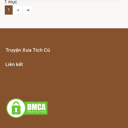
1 mục
1
⇢
⇥
Truyện Xưa Tích Cũ
Cổ tích Việt Nam
Liên kết
Lịch vạn niên
Hà Nội cũ - Món ngon Hà Nội
Truyện kiếm hiệp - Ngôn tình
Download - Tải Miễn Phí