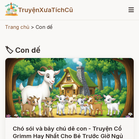
TruyệnXưaTíchCũ
Trang chủ
>
Con dế
🏷 Con dế
Chó sói và bảy chú dê con - Truyện Cổ
Grimm Hay Nhất Cho Bé Trước Giờ Ngủ