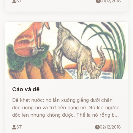
ST
01/12/2018
Cáo và dê
Dê khát nước: nó lần xuống giếng dưới chân
dốc uống no và trở nên nặng nề. Nó leo ngược
dốc lên nhưng không được. Thế là nó rống be
be. Cáo nhìn thấy bèn bảo:
ST
02/12/2018