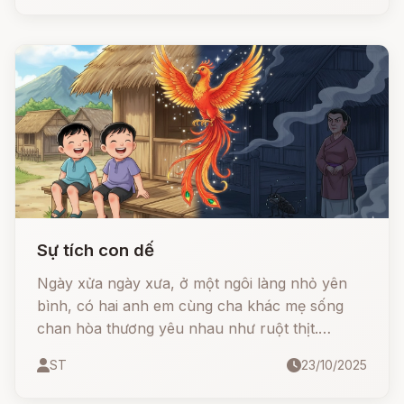
Sự tích con dế
Ngày xửa ngày xưa, ở một ngôi làng nhỏ yên
bình, có hai anh em cùng cha khác mẹ sống
chan hòa thương yêu nhau như ruột thịt.
Nhưng ẩn sau mái nhà yên ấm ấy... lại là một
ST
23/10/2025
mưu toan độc ác của người mẹ ghẻ tham lam
và tàn nhẫn