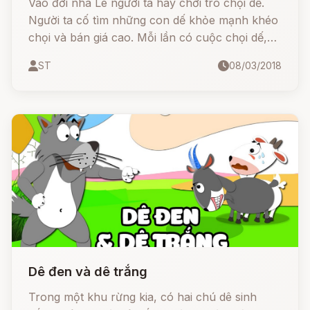
Vào đời nhà Lê người ta hay chơi trò chọi dế.
Người ta cố tìm những con dế khỏe mạnh khéo
chọi và bán giá cao. Mỗi lần có cuộc chọi dế,
người đánh cuộc vây vòng trong vòng ngoài,
ST
08/03/2018
chủ nhân của những con dế thắng trận vừa
được những món tiền thưởng lớn lại vừa được
đám đông trầm trồ thán phục.
Dê đen và dê trắng
Trong một khu rừng kia, có hai chú dê sinh