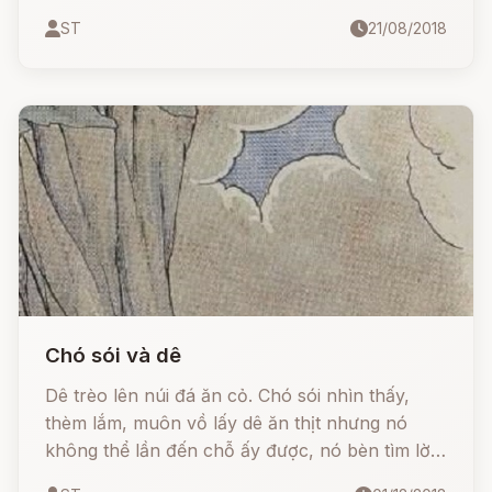
thúc như Ouranos, nghĩa là có một ngày nào
ST
21/08/2018
đó, những đứa con do Cronos này dứt ruột đẻ
ra sẽ truất ngôi của bố nó.
Chó sói và dê
Dê trèo lên núi đá ăn cỏ. Chó sói nhìn thấy,
thèm lắm, muôn vồ lấy dê ăn thịt nhưng nó
không thể lần đến chỗ ấy được, nó bèn tìm lời
dụ dỗ dê: