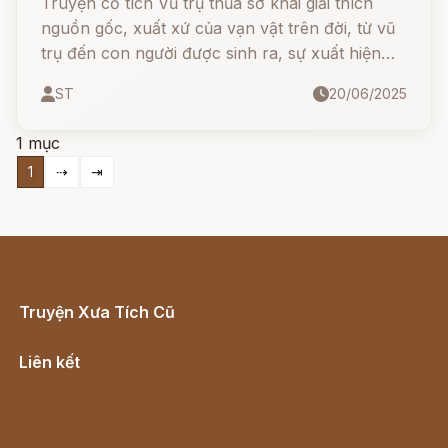
Truyện cổ tích Vũ trụ thủa sơ khai giải thích
nguồn gốc, xuất xứ của vạn vật trên đời, từ vũ
trụ đến con người được sinh ra, sự xuất hiện
của các tài nguyên thiên nhiến.
ST
20/06/2025
1 mục
1
⇢
⇥
Truyện Xưa Tích Cũ
Cổ tích Việt Nam
Liên kết
Lịch vạn niên
Hà Nội cũ - Món ngon Hà Nội
Truyện kiếm hiệp - Ngôn tình