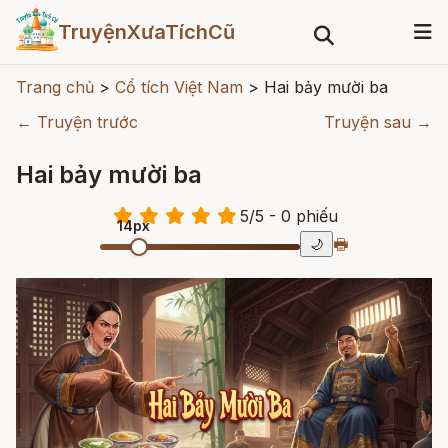
TruyệnXưaTíchCũ
Trang chủ
>
Cổ tích Việt Nam
>
Hai bảy mười ba
← Truyện trước
Truyện sau →
Hai bảy mười ba
5
/
5
- 0
phiếu
14px
🖶
🌙