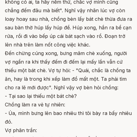
không có ai, ta hãy nếm thử, chắc vợ mình cũng
chẳng đếm đâu mà biết". Nghĩ vậy nhân lúc vợ còn
loay hoay sau nhà, chồng bèn lấy bát chè thừa đưa ra
sau bàn thờ húp lấy húp để. Húp xong, hắn ra bể cạn
rửa, rồi đi vào bếp úp cái bát sạch vào rổ. Đoạn trở
lên nhà trên làm nốt công việc khác.
Đến chừng cúng xong, bưng mâm chè xuống, người
vợ ngẩn ra khi thấy đếm đi đếm lại mấy lần vẫn cứ
thiếu một bát chè. Vợ tự hỏi: - "Quái, chắc là chồng ta
ăn, hay là trong khi xếp làm đổ mất một. Ta phải tìm
cho ra lẽ mới được". Nghĩ vậy vợ bèn hỏi chồng:
- Tại sao lại thiếu một bát chè?
Chồng làm ra vẻ tự nhiên:
- Ủa, mình bưng lên bao nhiêu thì tôi bày ra bấy nhiêu
đó.
Vợ phân trần: