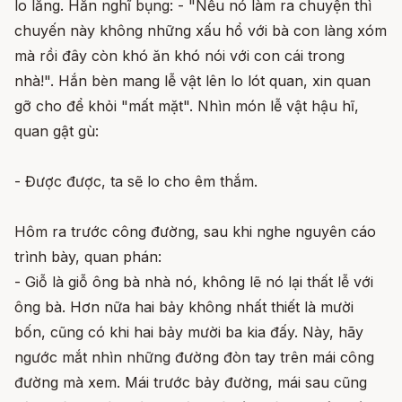
lo lắng. Hắn nghĩ bụng: - "Nếu nó làm ra chuyện thì
chuyến này không những xấu hổ với bà con làng xóm
mà rồi đây còn khó ăn khó nói với con cái trong
nhà!". Hắn bèn mang lễ vật lên lo lót quan, xin quan
gỡ cho để khỏi "mất mặt". Nhìn món lễ vật hậu hĩ,
quan gật gù:
- Được được, ta sẽ lo cho êm thắm.
Hôm ra trước công đường, sau khi nghe nguyên cáo
trình bày, quan phán:
- Giỗ là giỗ ông bà nhà nó, không lẽ nó lại thất lễ với
ông bà. Hơn nữa hai bảy không nhất thiết là mười
bốn, cũng có khi hai bảy mười ba kia đấy. Này, hãy
ngước mắt nhìn những đường đòn tay trên mái công
đường mà xem. Mái trước bảy đường, mái sau cũng