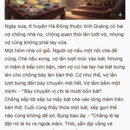
Ngày xưa, ở huyện Hà Đông thuộc tỉnh Quảng có hai
vợ chồng nhà nọ, chồng quen thói lấn lướt vợ, nhưng
vợ cũng không phải tay vừa.
Một hôm nhà có
giỗ
. Người vợ nấu một nồi chè để
cúng. Chè nấu xong, vợ lần lượt múc vào bát. Nhưng
vì mâm ở bếp còn bận, nên vợ cứ hai tay hai bát bưng
lên cho chồng bày lên bàn thờ. Cứ như thế, vợ lần
lượt bưng đến bảy chuyến mới hết. Vợ lẩm bẩm một
mình: - "Bảy chuyến vị chi là mười bốn bát".
Chồng xếp tới xếp lui mấy bát chè vào lòng mâm trên
bàn thờ. Cuối cùng thấy thừa một bát, xếp gọn thế
nào cũng không để lọt. Bụng bảo dạ: - "Chẳng lẽ lại
đặt nó lẻ loi ra ngoài mâm. Thôi, sẵn dịp vắng vẻ