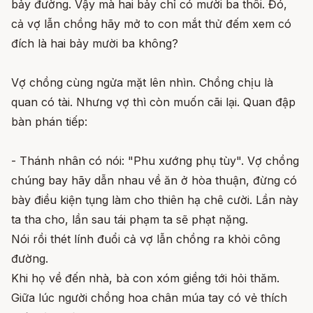
bảy đường. Vậy mà hai bảy chỉ có mười ba thôi. Đó,
cả vợ lẫn chồng hãy mở to con mắt thử đếm xem có
đích là hai bảy mười ba không?
Vợ chồng cùng ngửa mặt lên nhìn. Chồng chịu là
quan có tài. Nhưng vợ thì còn muốn cãi lại. Quan đập
bàn phán tiếp:
- Thánh nhân có nói: "Phu xướng phụ tùy". Vợ chồng
chúng bay hãy dẫn nhau về ăn ở hòa thuận, đừng có
bày điều kiện tụng làm cho thiên hạ chê cười. Lần này
ta tha cho, lần sau tái phạm ta sẽ phạt nặng.
Nói rồi thét lính đuổi cả vợ lẫn chồng ra khỏi công
đường.
Khi họ về đến nhà, bà con xóm giềng tới hỏi thăm.
Giữa lúc người chồng hoa chân múa tay có vẻ thích