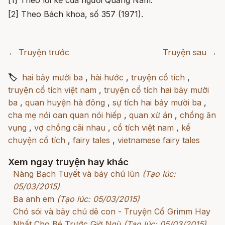
[2] Theo Bách khoa, số 357 (1971).
← Truyện trước
Truyện sau →
🏷
hai bảy mười ba
,
hài hước
,
truyện cổ tích
,
truyện cổ tích việt nam
,
truyện cổ tích hai bảy mười
ba
,
quan huyện hà đông
,
sự tích hai bảy mười ba
,
cha mẹ nói oan quan nói hiếp
,
quan xử án
,
chồng ăn
vụng
,
vợ chồng cãi nhau
,
cổ tích việt nam
,
kể
chuyện cổ tích
,
fairy tales
,
vietnamese fairy tales
Xem ngay truyện hay khác
Nàng Bạch Tuyết và bảy chú lùn
(Tạo lúc:
05/03/2015)
Ba anh em
(Tạo lúc: 05/03/2015)
Chó sói và bảy chú dê con - Truyện Cổ Grimm Hay
Nhất Cho Bé Trước Giờ Ngủ
(Tạo lúc: 05/03/2015)