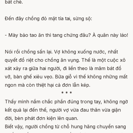
bát chè.
Đến đây chồng đỏ mặt tía tai, sừng sộ:
- Mày bảo tao ăn thì tang chứng đâu? À quân này láo!
Nói rồi chồng sấn lại. Vợ không xuống nước, nhất
quyết đổ riệt cho chồng ăn vụng. Thế là một cuộc xô
xát xảy ra giữa hai người, đi liền theo là mâm bát đổ
vỡ, bàn ghế xiêu vẹo. Bữa giỗ vì thế không những mất
ngon mà còn thiệt hại cả đơn lẫn kép.
* * *
Thấy mình nắm chắc phần đúng trong tay, không ngờ
kết quả lại đến thế, người vợ vừa đau thân vừa giận
đời, bèn phát đơn kiện lên quan.
Biết vậy, người chồng từ chỗ hung hăng chuyển sang