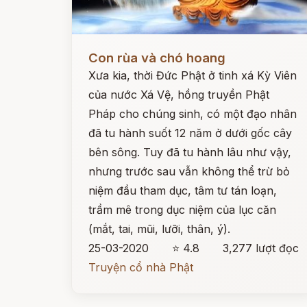
Đọc ngay
Con rùa và chó hoang
Xưa kia, thời Đức Phật ở tinh xá Kỳ Viên
của nước Xá Vệ, hồng truyền Phật
Pháp cho chúng sinh, có một đạo nhân
đã tu hành suốt 12 năm ở dưới gốc cây
bên sông. Tuy đã tu hành lâu như vậy,
nhưng trước sau vẫn không thể trừ bỏ
niệm đầu tham dục, tâm tư tán loạn,
trầm mê trong dục niệm của lục căn
(mắt, tai, mũi, lưỡi, thân, ý).
25-03-2020
⭐ 4.8
3,277 lượt đọc
Truyện cổ nhà Phật