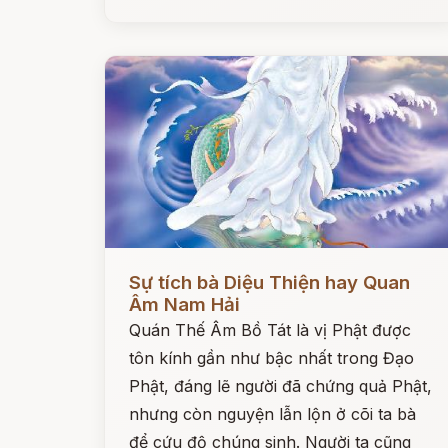
Đọc ngay
Sự tích bà Diệu Thiện hay Quan
Âm Nam Hải
Quán Thế Âm Bồ Tát là vị Phật được
tôn kính gần như bậc nhất trong Đạo
Phật, đáng lẽ người đã chứng quả Phật,
nhưng còn nguyện lẫn lộn ở cõi ta bà
để cứu độ chúng sinh. Người ta cũng