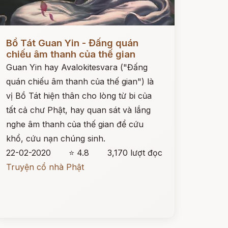
ọc ngay
Bồ Tát Guan Yin - Đấng quán
chiếu âm thanh của thế gian
Guan Yin hay Avalokitesvara ("Đấng
quán chiếu âm thanh của thế gian") là
vị Bồ Tát hiện thân cho lòng từ bi của
tất cả chư Phật, hay quan sát và lắng
nghe âm thanh của thế gian để cứu
khổ, cứu nạn chúng sinh.
22-02-2020
⭐ 4.8
3,170 lượt đọc
Truyện cổ nhà Phật