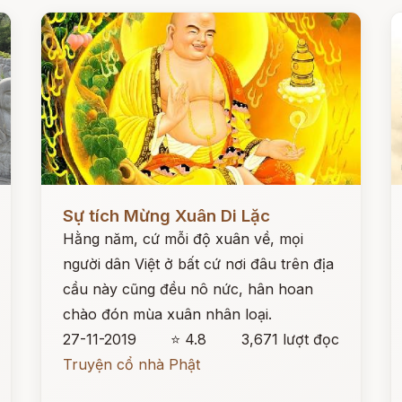
Đọc ngay
Đ
Sự tích Mừng Xuân Di Lặc
Hằng năm, cứ mỗi độ xuân về, mọi
người dân Việt ở bất cứ nơi đâu trên địa
cầu này cũng đều nô nức, hân hoan
chào đón mùa xuân nhân loại.
27-11-2019
⭐ 4.8
3,671 lượt đọc
Truyện cổ nhà Phật