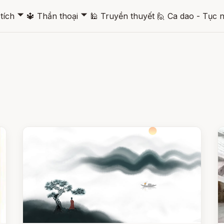
🞃
🞃
tích
🔱
Thần thoại
🕌
Truyền thuyết
🙋
Ca dao - Tục 