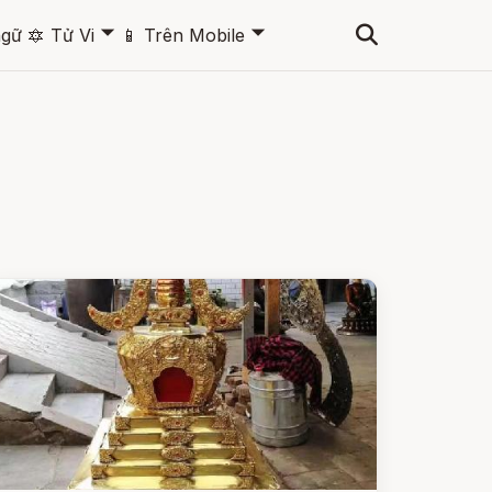
🞃
🞃
ngữ
🔯
Tử Vi
📱
Trên Mobile