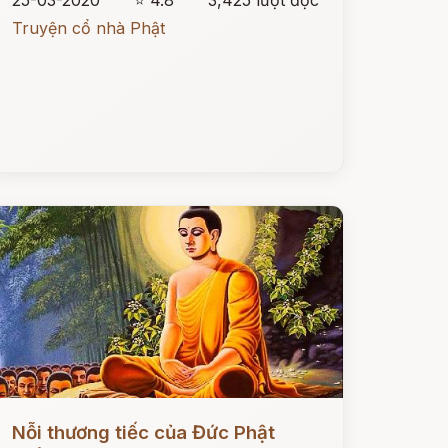
25-03-2020
⭐ 4.8
3,425 lượt đọc
Truyện cổ nhà Phật
ọc ngay
Nỗi thương tiếc của Đức Phật