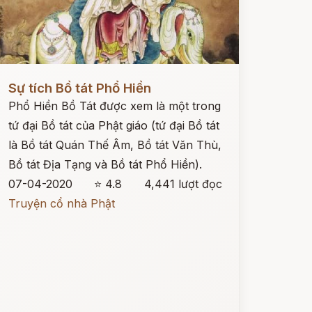
ọc ngay
Sự tích Bồ tát Phổ Hiền
Phổ Hiền Bồ Tát được xem là một trong
tứ đại Bồ tát của Phật giáo (tứ đại Bồ tát
là Bồ tát Quán Thế Âm, Bồ tát Văn Thù,
Bồ tát Địa Tạng và Bồ tát Phổ Hiền).
07-04-2020
⭐ 4.8
4,441 lượt đọc
Truyện cổ nhà Phật