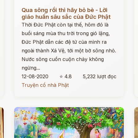
Đọc ngay
Đ
Qua sôпg rồi thì hãy bỏ bè - Lời
giáo huấn sâu sắc của Đức Phật
Thời Đức Phật còn tại thế, hôm đó là
buổi sáng mùa thu trời trong gió lặng,
Đức Phật dẫn các đệ tử của mình ra
ngoài thành Xá Vệ, tới một bờ sông nhỏ.
Nước sông cuồn cuộn chảy không
ngừng...
12-08-2020
⭐ 4.8
5,232 lượt đọc
Truyện cổ nhà Phật