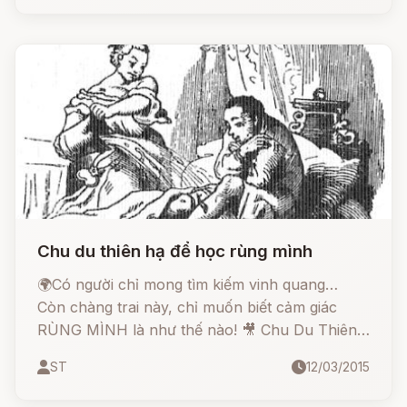
Chu du thiên hạ để học rùng mình
🌍Có người chỉ mong tìm kiếm vinh quang…
Còn chàng trai này, chỉ muốn biết cảm giác
RÙNG MÌNH là như thế nào! 🎥 Chu Du Thiên
Hạ Để Học Rùng Mình – một trong những
ST
12/03/2015
truyện cổ Grimm hài hước, rùng rợn và… "ngốc
nghếch" nhất!