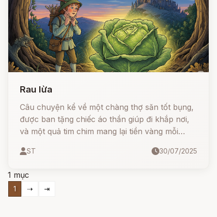
Rau lừa
Câu chuyện kể về một chàng thợ săn tốt bụng,
được ban tặng chiếc áo thần giúp đi khắp nơi,
và một quả tim chim mang lại tiền vàng mỗi
sáng. Thế nhưng, khi tình yêu và sự phản bội
ST
30/07/2025
xen lẫn, mọi thứ đã thay đổi. Một loại rau lạ có
thể biến người thành lừa đã giúp anh lấy lại
1 mục
những gì đã mất và trừng phạt kẻ xấu.
1
⇢
⇥