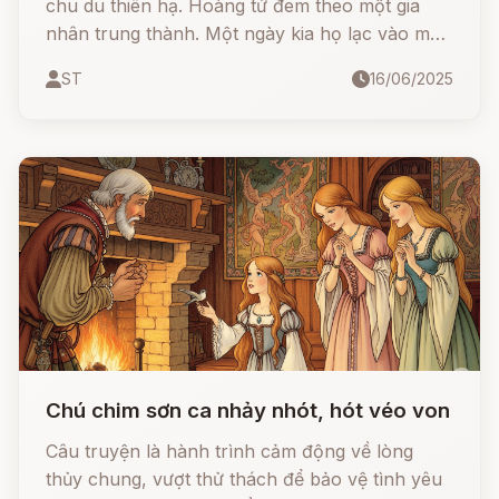
chu du thiên hạ. Hoàng tử đem theo một gia
nhân trung thành. Một ngày kia họ lạc vào một
khu rừng rậm. Trời đã chập choạng tối mà họ
ST
16/06/2025
vẫn không nhìn thấy một ngôi nhà nào, họ lo
tối không biết ngủ ở đâu. Đang đi thì thoáng
thấy bóng một người con gái, nhìn theo thấy cô
đang đi về hướng một căn nhà nhỏ, hoàng tử
rảo bước theo sau.
Chú chim sơn ca nhảy nhót, hót véo von
Câu truyện là hành trình cảm động về lòng
thủy chung, vượt thử thách để bảo vệ tình yêu