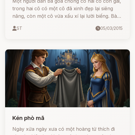
Một người đàn bà góa chồng có hai cô con gái,
trong hai cô có một cô đã xinh đẹp lại siêng
năng, còn một cô vừa xấu xí lại lười biếng. Bà
mẹ cưng cô xấu xí và lười biếng hơn vì cô là
ST
05/03/2015
con của bà đẻ ra. Mọi việc trong nhà cô kia
phải đảm nhận nên người cô bụi bậm như cô
Lọ Lem trong gia đình. Ngày ngày, cô bé đáng
thương ấy phải ra ngồi ở con đường lớn bên
giếng mà kéo sợi, cô phải kéo nhiều đến nỗi
máu cháy rỉ ra. Có lần máu thấm đầu ống sợi,
cô cúi xuống định rửa sạch sợi nhưng tuột tay
ống sợi rơi xuống giếng. Cô khóc lóc chạy về
kể lể chuyện không may ấy cho dì ghẻ nghe. Dì
ghẻ mắng cô thậm tệ, rồi nhẫn tâm bảo cô: -
Mày đánh rơi ống sợi xuống đó thì mày phải
xuống đó mà mò nó lên!
Kén phò mã
Ngày xửa ngày xưa có một hoàng tử thích đi