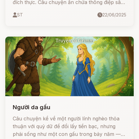
đích thực. Câu chuyện ẩn chứa thông điệp sâu
sắc về lời hứa, lòng kiên trì và sự chiến thắng
ST
22/06/2025
của tình yêu trước những thế lực phù phép.
Người da gấu
Câu chuyện kể về một người lính nghèo thỏa
thuận với quỷ dữ để đổi lấy tiền bạc, nhưng
phải sống như một con gấu trong bảy năm —