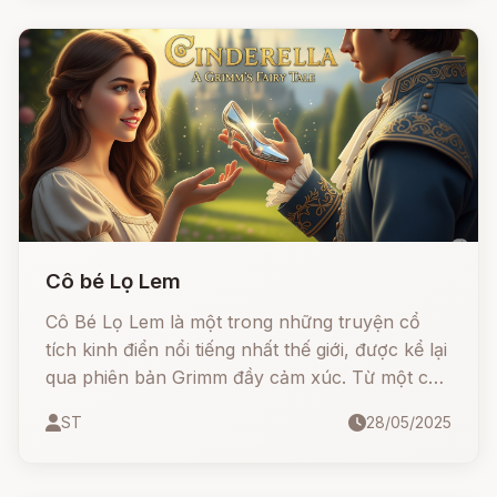
Cô bé Lọ Lem
Cô Bé Lọ Lem là một trong những truyện cổ
tích kinh điển nổi tiếng nhất thế giới, được kể lại
qua phiên bản Grimm đầy cảm xúc. Từ một cô
gái bị mẹ kế đối xử tàn tệ, Lọ Lem đã vượt qua
ST
28/05/2025
nghịch cảnh nhờ lòng tốt, sự kiên nhẫn và một
chút phép màu. Cuối cùng, cô tìm được hạnh
phúc thật sự bên hoàng tử.