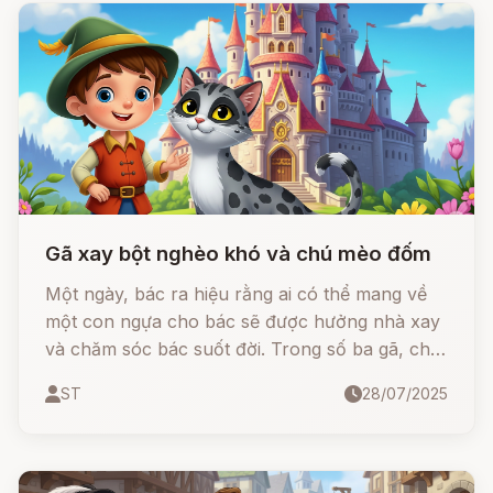
Gã xay bột nghèo khó và chú mèo đốm
Một ngày, bác ra hiệu rằng ai có thể mang về
một con ngựa cho bác sẽ được hưởng nhà xay
và chăm sóc bác suốt đời. Trong số ba gã, chỉ
có Hans, đứa con trẻ nhất, bị hai gã kia coi
ST
28/07/2025
thường và bỏ rơi.