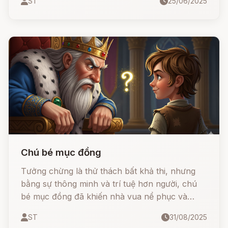
ST
25/06/2025
lừa nhà vua tham lam và cuối cùng cưới được
công chúa, lên ngôi vua.
Chú bé mục đồng
Tưởng chừng là thử thách bất khả thi, nhưng
bằng sự thông minh và trí tuệ hơn người, chú
bé mục đồng đã khiến nhà vua nể phục và
được sống trong cung điện như con ruột của
ST
31/08/2025
vua.