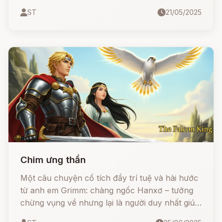
không được rửa mặt, cắt tóc, hay cầu nguyện.
ST
21/05/2025
Liệu anh có giữ được lời hứa? Và liệu tình yêu,
lòng trung thành có thể vượt qua ngoại hình
quái dị để chạm đến hạnh phúc?
Chim ưng thần
Một câu chuyện cổ tích đầy trí tuệ và hài hước
từ anh em Grimm: chàng ngốc Hanxơ – tưởng
chừng vụng về nhưng lại là người duy nhất giúp
công chúa khỏi bệnh, vượt qua thử thách, đánh