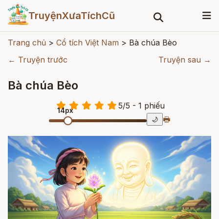
TruyệnXưaTíchCũ
Trang chủ
>
Cổ tích Việt Nam
>
Bà chúa Bèo
← Truyện trước
Truyện sau →
Bà chúa Bèo
5
/
5
- 1
phiếu
14px
🖶
🌙