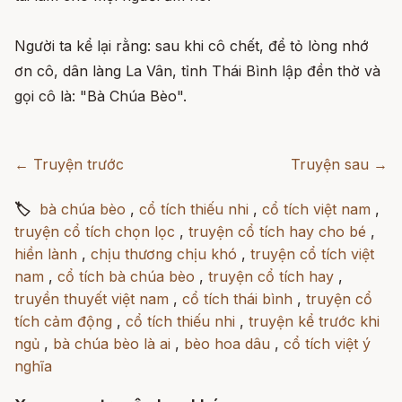
Người ta kể lại rằng: sau khi cô chết, để tỏ lòng nhớ
ơn cô, dân làng La Vân, tỉnh Thái Bình lập đền thờ và
gọi cô là: "Bà Chúa Bèo".
← Truyện trước
Truyện sau →
🏷
bà chúa bèo
,
cổ tích thiếu nhi
,
cổ tích việt nam
,
truyện cổ tích chọn lọc
,
truyện cổ tích hay cho bé
,
hiền lành
,
chịu thương chịu khó
,
truyện cổ tích việt
nam
,
cổ tích bà chúa bèo
,
truyện cổ tích hay
,
truyền thuyết việt nam
,
cổ tích thái bình
,
truyện cổ
tích cảm động
,
cổ tích thiếu nhi
,
truyện kể trước khi
ngủ
,
bà chúa bèo là ai
,
bèo hoa dâu
,
cổ tích việt ý
nghĩa