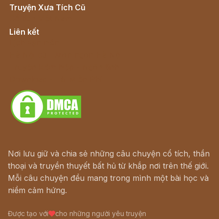
Truyện Xưa Tích Cũ
Cổ tích Việt Nam
Liên kết
Lịch vạn niên
Hà Nội cũ - Món ngon Hà Nội
Truyện kiếm hiệp - Ngôn tình
Download - Tải Miễn Phí
Nơi lưu giữ và chia sẻ những câu chuyện cổ tích, thần
thoại và truyền thuyết bất hủ từ khắp nơi trên thế giới.
Mỗi câu chuyện đều mang trong mình một bài học và
niềm cảm hứng.
Được tạo với
cho những người yêu truyện