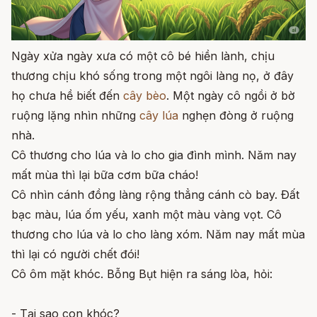
Ngày xửa ngày xưa có một cô bé hiền lành, chịu
thương chịu khó sống trong một ngôi làng nọ, ở đây
họ chưa hề biết đến
cây bèo
. Một ngày cô ngồi ở bờ
ruộng lặng nhìn những
cây lúa
nghẹn đòng ở ruộng
nhà.
Cô thương cho lúa và lo cho gia đình mình. Năm nay
mất mùa thì lại bữa cơm bữa cháo!
Cô nhìn cánh đồng làng rộng thẳng cánh cò bay. Ðất
bạc màu, lúa ốm yếu, xanh một màu vàng vọt. Cô
thương cho lúa và lo cho làng xóm. Năm nay mất mùa
thì lại có người chết đói!
Cô ôm mặt khóc. Bỗng Bụt hiện ra sáng lòa, hỏi:
- Tại sao con khóc?