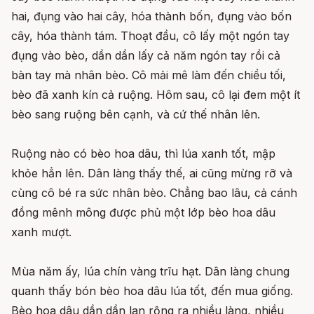
hai, đụng vào hai cây, hóa thành bốn, đụng vào bốn
cây, hóa thành tám. Thoạt đầu, cô lấy một ngón tay
đụng vào bèo, dần dần lấy cả năm ngón tay rồi cả
bàn tay mà nhân bèo. Cô mải mê làm đến chiều tối,
bèo đã xanh kín cả ruộng. Hôm sau, cô lại đem một ít
bèo sang ruộng bên cạnh, và cứ thế nhân lên.
Ruộng nào có bèo hoa dâu, thì lúa xanh tốt, mập
khỏe hẳn lên. Dân làng thấy thế, ai cũng mừng rỡ và
cùng cô bé ra sức nhân bèo. Chẳng bao lâu, cả cánh
đồng mênh mông được phủ một lớp bèo hoa dâu
xanh mượt.
Mùa năm ấy, lúa chín vàng trĩu hạt. Dân làng chung
quanh thấy bón bèo hoa dâu lúa tốt, đến mua giống.
Bèo hoa dâu dần dần lan rộng ra nhiều làng, nhiều