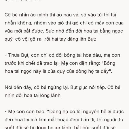
Cô bé nhìn áo mình thì áo nâu vá, sờ vào túi thì túi
nhẵn không, nhòm vào giỏ thì giỏ chỉ có mấy con cua
vừa mới bắt được. Sực nhớ đến đôi hoa tai bằng ngọc
quý, cô vội gỡ ra, rồi hai tay dâng lên Bụt:
- Thưa Bụt, con chỉ có đôi bông tai hoa dâu, mẹ con
trước khi chết đã trao lại. Mẹ con dặn rằng: "Bông
hoa tai ngọc này là của quý của dòng họ ta đấy".
Nói đến đây, cô bé ngừng lại. Bụt giục nói tiếp. Cô bé
nhìn đôi hoa tai lóng lánh:
- Mẹ con còn bảo: "Dòng họ có lời nguyền hễ ai được
đeo hoa tai mà làm mất hoặc đem bán đi, thì người đó
suốt đời sẽ bị dòng họ xa lánh, hắt hủi, suốt đời sẽ