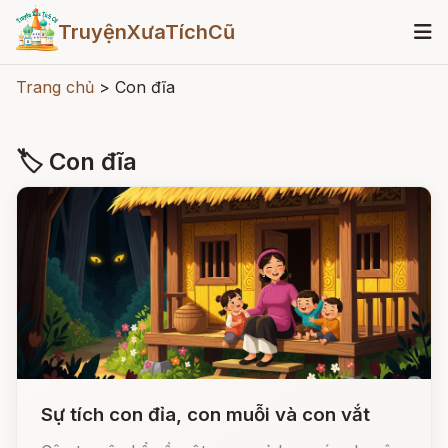
TruyệnXưaTíchCũ
Trang chủ
>
Con đĩa
🏷 Con đĩa
Sự tích con đỉa, con muỗi và con vắt