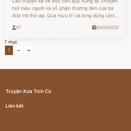
Câu truyện kể về một con quỷ hung ác chuyên
hút máu người và số phận thương tâm của ba
đứa trẻ thơ dại. Qua mưu trí và lòng dũng cảm
của người mẹ, quỷ dữ đã bị tiêu diệt, nhưng
ST
23/06/2025
máu của nó hóa thành những sinh vật đáng sợ:
đỉa, vắt, muỗi - kẻ thù muôn đời của loài người.
1 mục
1
⇢
⇥
Truyện Xưa Tích Cũ
Cổ tích Việt Nam
Liên kết
Lịch vạn niên
Hà Nội cũ - Món ngon Hà Nội
Truyện kiếm hiệp - Ngôn tình