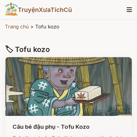
TruyệnXưaTíchCũ
Trang chủ
>
Tofu kozo
🏷 Tofu kozo
Câu bé đậu phụ - Tofu Kozo