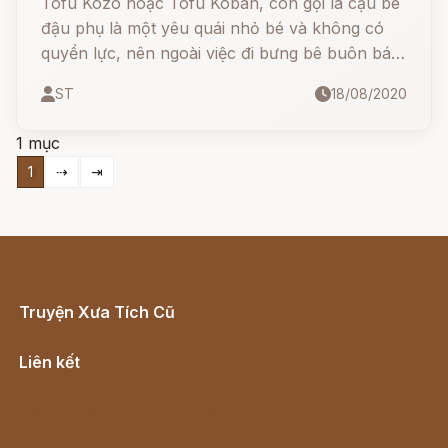
Tofu Kozo hoặc Tofu Koban, còn gọi là cậu bé
đậu phụ là một yêu quái nhỏ bé và không có
quyền lực, nên ngoài việc đi bưng bê buôn bán
đậu phụ, nó còn làm nô dịch cho những yêu
ST
18/08/2020
quái mạnh hơn.
1 mục
1
⇢
⇥
Truyện Xưa Tích Cũ
Cổ tích Việt Nam
Liên kết
Lịch vạn niên
Hà Nội cũ - Món ngon Hà Nội
Truyện kiếm hiệp - Ngôn tình