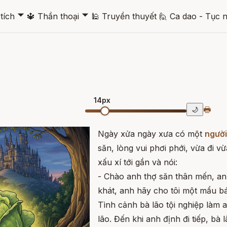
🞃
🞃
tích
🔱
Thần thoại
🕌
Truyền thuyết
🙋
Ca dao - Tục 
14px
🖶
🌙
Ngày xửa ngày xưa có một
người
săn, lòng vui phơi phới, vừa đi v
xấu xí tới gần và nói:
- Chào anh thợ săn thân mến, anh 
khát, anh hãy cho tôi một mẩu bá
Tình cảnh bà lão tội nghiệp làm a
lão. Đến khi anh định đi tiếp, bà lã