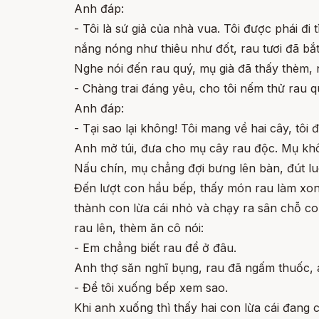
Anh đáp:
- Tôi là sứ giả của nhà vua. Tôi được phái đi
nắng nóng như thiêu như đốt, rau tươi đã bắ
Nghe nói đến rau quý, mụ già đã thấy thèm, 
- Chàng trai đáng yêu, cho tôi nếm thử rau
Anh đáp:
- Tại sao lại không! Tôi mang về hai cây, tôi
Anh mở túi, đưa cho mụ cây rau độc. Mụ khô
Nấu chín, mụ chẳng đợi bưng lên bàn, đút l
Đến lượt con hầu bếp, thấy món rau làm xong
thành con lừa cái nhỏ và chạy ra sân chỗ con
rau lên, thèm ăn cô nói:
- Em chẳng biết rau để ở đâu.
Anh thợ săn nghĩ bụng, rau đã ngấm thuốc, 
- Để tôi xuống bếp xem sao.
Khi anh xuống thì thấy hai con lừa cái đang 