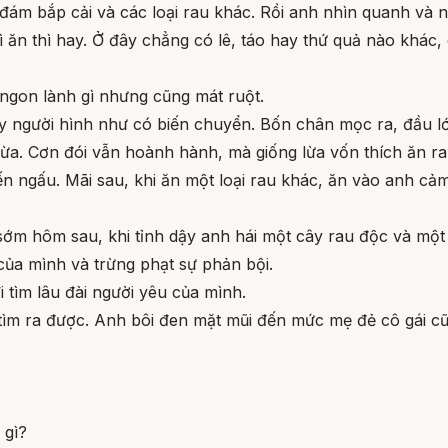
ám bắp cải và các loại rau khác. Rồi anh nhìn quanh và n
ì ăn thì hay. Ở đây chẳng có lê, táo hay thứ quả nào khác, 
 ngon lành gì nhưng cũng mát ruột.
người hình như có biến chuyển. Bốn chân mọc ra, đầu lớn 
lừa. Cơn đói vẫn hoành hành, mà giống lừa vốn thích ăn r
 ngấu. Mãi sau, khi ăn một loại rau khác, ăn vào anh cảm 
m hôm sau, khi tỉnh dậy anh hái một cây rau độc và một 
 của mình và trừng phạt sự phản bội.
i tìm lâu đài người yêu của mình.
tìm ra được. Anh bôi đen mặt mũi đến mức mẹ đẻ cô gái cũ
 gì?