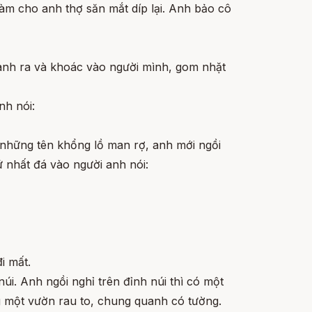
àm cho anh thợ săn mắt díp lại. Anh bảo cô
i anh ra và khoác vào người mình, gom nhặt
nh nói:
a những tên khổng lồ man rợ, anh mới ngồi
ứ nhất đá vào người anh nói:
i mất.
úi. Anh ngồi nghỉ trên đỉnh núi thì có một
g một vườn rau to, chung quanh có tường.