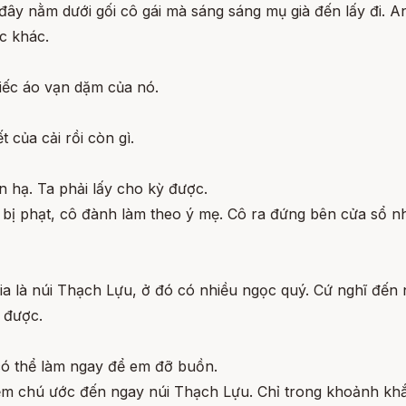
ờ đây nằm dưới gối cô gái mà sáng sáng mụ già đến lấy đi. 
c khác.
hiếc áo vạn dặm của nó.
 của cải rồi còn gì.
ên hạ. Ta phải lấy cho kỳ được.
ị phạt, cô đành làm theo ý mẹ. Cô ra đứng bên cửa sổ nhìn
ia là núi Thạch Lựu, ở đó có nhiều ngọc quý. Cứ nghĩ đến 
 được.
 có thể làm ngay để em đỡ buồn.
m chú ước đến ngay núi Thạch Lựu. Chỉ trong khoảnh khắc