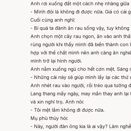
Anh rơi xuống đất một cách nhẹ nhàng giữa đ
- Mình đói lả không đi được nữa. Giá có cái g
Cuối cùng anh nghĩ:
- Bí quá ta đành ăn rau sống vậy, tuy không
Anh chọn một cây rau ngon, ăn vào anh thấy 
rùng người khi thấy mình đã biến thành con 
hợp với thể chất mình nên anh càng ăn nghiến
mình trở lại hình người.
Anh nằm xuống ngủ cho hết cơn mệt. Sáng sớ
- Những cái này sẽ giúp mình lấy lại các thứ
Anh nhét rau vào người, rồi trèo qua tường đ
Lang thang mấy ngày, may mắn thay anh lại 
và xin nghỉ trọ. Anh nói:
- Tôi mệt lắm không đi được nữa.
Mụ phù thủy hỏi:
- Này, người đàn ông kia là ai vậy? Làm nghề