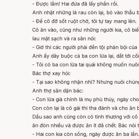
- Được lắm! Hai đứa đã lấy phần rồi.
Anh nhặt những lá rau còn lại, bỏ vào thẫu b
- Để cô đỡ sốt ruột chờ, tôi tự tay mang lên.
Cô ăn vào, cũng như những người kia, cô bi
lau mặt sạch và ra sân nói:
- Giờ thì các người phải đền tội phản bội của
Anh ấy dây buộc cả ba con lừa lại, dắt tới cố
- Tôi có ba con lừa tai quái không muốn nuôi
Bác thợ xay hỏi:
- Tại sao không nhận nhỉ? Nhưng nuôi chún
Anh thợ săn dặn bác:
- Con lừa già chính là mụ phù thủy, ngày cho
Con còn lại là cô gái thì tha đánh và cho ăn 
Dầu sao anh cũng còn có tình thương với cô g
ăn đòn nhiều và được ăn ít đã chết. Bác nói t
- Hai con kia còn sống, ngày được ăn ba l