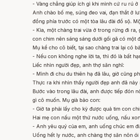
- Vàng chẳng giúp ích gì khi mình cứ ru rú ở
Anh chào bố mẹ, súng đeo vai, đạn thắt ở lư
đồng phía trước có một tòa lâu đài đồ sộ. Mộ
- Kìa, một chàng trai vừa ở trong rừng đi ra
con chim nên sáng sáng dưới gối gã có một đ
Mụ kể cho cô biết, tại sao chàng trai lại có
- Nếu con không nghe lời ta, thì đó là bất h
Liếc nhìn người đẹp, anh thợ săn nghĩ:
- Mình đi chu du thiên hạ đã lâu, giờ cũng ph
Thực ra khi nhìn thấy người đẹp anh đã nảy 
Bước vào trong lâu đài, anh được tiếp đón n
gì cô muốn. Mụ già bảo con:
- Giờ ta phải lấy cho kỳ được quả tim con ch
Hai mẹ con nấu một thứ nước uống, nấu xong 
- Anh yêu quý của em, anh uống chúc em đi
Uống hết ly nước, anh chàng thợ săn nôn ói 