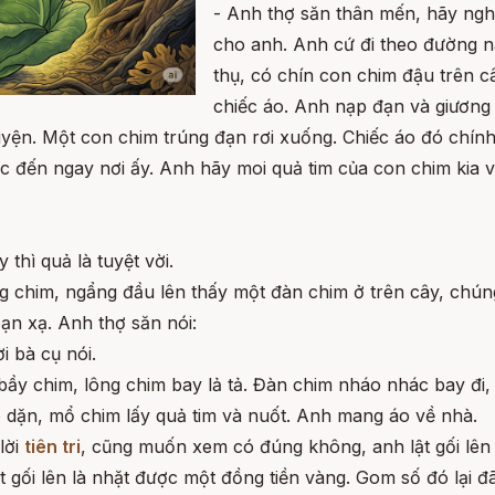
- Anh thợ săn thân mến, hãy nghe
cho anh. Anh cứ đi theo đường nà
thụ, có chín con chim đậu trên 
chiếc áo. Anh nạp đạn và giương
uyện. Một con chim trúng đạn rơi xuống. Chiếc áo đó chính 
c đến ngay nơi ấy. Anh hãy moi quả tim của con chim kia và
thì quả là tuyệt vời.
g chim, ngẩng đầu lên thấy một đàn chim ở trên cây, chún
ạn xạ. Anh thợ săn nói:
i bà cụ nói.
bầy chim, lông chim bay lả tả. Đàn chim nháo nhác bay đi,
ão dặn, mổ chim lấy quả tim và nuốt. Anh mang áo về nhà.
lời
tiên tri
, cũng muốn xem có đúng không, anh lật gối lên 
ật gối lên là nhặt được một đồng tiền vàng. Gom số đó lại 