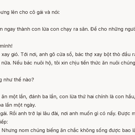
ưng lên cho cô gái và nói:
ến ngay thành con lừa con chạy ra sân. Để cho những ngườ
 mình!
i xay gió. Tới nơi, anh gõ cửa sổ, bác thợ xay bột thò đầu
 nữa. Nếu bác nuôi hộ, tôi xin chịu tiền thức ăn nuôi chúng
g như thế nào?
 ăn một lần, đánh ba lần, con lừa thứ hai chính là con hầ
ba lần một ngày.
ái. Rồi anh trở lại lâu đài, nơi anh muốn gì có nấy. Được m
iếp:
ần. Nhưng nom chúng biếng ăn chắc không sống được bao l