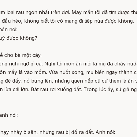
 tìm loại rau ngon nhất trên đời. May mắn tôi đã tìm được 
t đầu héo, không biết tôi có mang đi tiếp nữa được không.
nên nói:
 quý được không?
 để cho bà một cây.
ng nghi ngờ gì cả. Nghĩ tới món ăn mới là mụ đã chảy nướ
uôn mấy lá vào mồm. Vừa nuốt xong, mụ biến ngay thành co
 để đấy, nó bưng lên, nhưng quen nếp cũ cứ thèm là ăn vụ
 lừa cái lớn. Bát rau rơi xuống đất. Trong lúc ấy, sứ giả 
anh nói:
chạy nhảy ở sân, nhưng rau bị đổ ra đất. Anh nói: