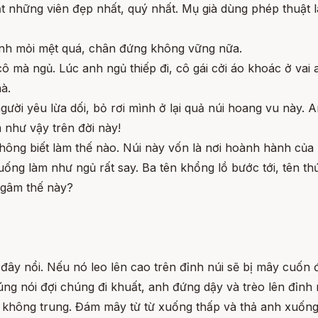
t những viên đẹp nhất, quý nhất. Mụ già dùng phép thuật l
 anh mỏi mệt quá, chân đứng không vững nữa.
cô mà ngủ. Lúc anh ngủ thiếp đi, cô gái cởi áo khoác ở va
à.
gười yêu lừa dối, bỏ rơi mình ở lại quả núi hoang vu này. A
 như vậy trên đời này!
không biết làm thế nào. Núi này vốn là nơi hoành hành củ
ống làm như ngủ rất say. Ba tên khổng lồ bước tới, tên th
ngâm thế này?
ây nổi. Nếu nó leo lên cao trên đỉnh núi sẽ bị mây cuốn đ
g nói đợi chúng đi khuất, anh đứng dậy và trèo lên đỉnh n
ng không trung. Đám mây từ từ xuống thấp và thả anh xuốn