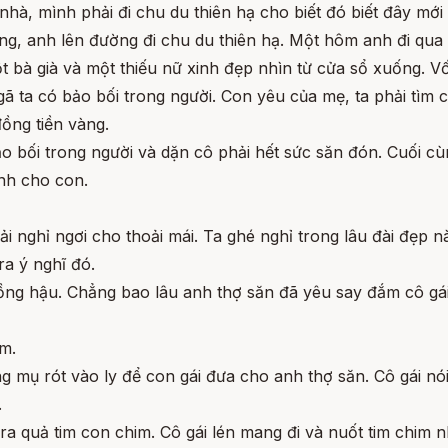
 nhà, mình phải đi chu du thiên hạ cho biết đó biết đây mới
ng, anh lên đường đi chu du thiên hạ. Một hôm anh đi qua
t bà già và một thiếu nữ xinh đẹp nhìn từ cửa sổ xuống. Vố
, gã ta có bảo bối trong người. Con yêu của mẹ, ta phải tìm
ồng tiền vàng.
 bảo bối trong người và dặn cô phải hết sức săn đón. Cuối c
ạnh cho con.
ải nghỉ ngơi cho thoải mái. Ta ghé nghỉ trong lâu đài đẹp n
ra ý nghĩ đó.
ồng hậu. Chẳng bao lâu anh thợ săn đã yêu say đắm cô gái
im.
mụ rót vào ly để con gái đưa cho anh thợ săn. Cô gái nói
.
ra quả tim con chim. Cô gái lén mang đi và nuốt tim chim 