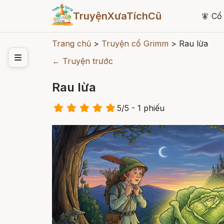
TruyệnXưaTíchCũ
🧚
Cổ 
Trang chủ
>
Truyện cổ Grimm
>
Rau lừa
← Truyện trước
Rau lừa
5
/
5
- 1
phiếu