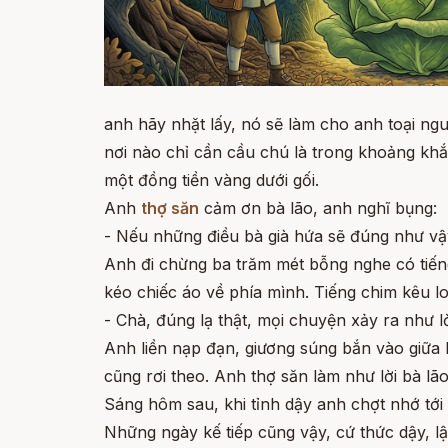
anh hãy nhặt lấy, nó sẽ làm cho anh toại ng
nơi nào chỉ cần cầu chú là trong khoảng khắ
một đồng tiền vàng dưới gối.
Anh
thợ săn
cảm ơn bà lão, anh nghĩ bụng:
- Nếu những điều bà già hứa sẽ đúng như vậy 
Anh đi chừng ba trăm mét bỗng nghe có tiến
kéo chiếc áo về phía mình. Tiếng chim kêu lo
- Chà, đúng lạ thật, mọi chuyện xảy ra như lờ
Anh liền nạp đạn, giương súng bắn vào giữa 
cũng rơi theo. Anh thợ săn làm như lời bà l
Sáng hôm sau, khi tỉnh dậy anh chợt nhớ tới 
Những ngày kế tiếp cũng vậy, cứ thức dậy, l