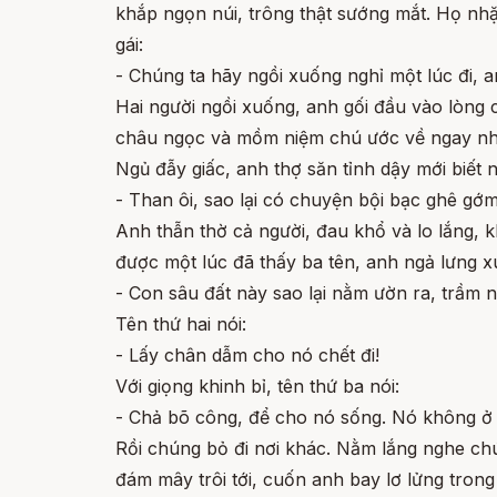
khắp ngọn núi, trông thật sướng mắt. Họ nhặ
gái:
- Chúng ta hãy ngồi xuống nghỉ một lúc đi,
Hai người ngồi xuống, anh gối đầu vào lòng 
châu ngọc và mồm niệm chú ước về ngay nh
Ngủ đẫy giấc, anh thợ săn tỉnh dậy mới biết n
- Than ôi, sao lại có chuyện bội bạc ghê gớm
Anh thẫn thờ cả người, đau khổ và lo lắng, 
được một lúc đã thấy ba tên, anh ngả lưng xu
- Con sâu đất này sao lại nằm ườn ra, trầm 
Tên thứ hai nói:
- Lấy chân dẫm cho nó chết đi!
Với giọng khinh bỉ, tên thứ ba nói:
- Chả bõ công, để cho nó sống. Nó không ở đ
Rồi chúng bỏ đi nơi khác. Nằm lắng nghe chún
đám mây trôi tới, cuốn anh bay lơ lửng tro