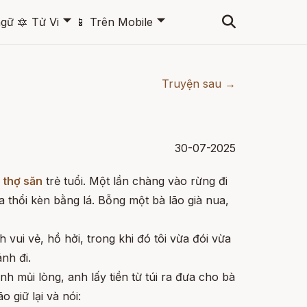
🞃
🞃
ngữ
🔯
Tử Vi
📱
Trên Mobile
Truyện sau →
30-07-2025
 thợ săn
trẻ tuổi. Một lần chàng vào rừng đi
ừa thổi kèn bằng lá. Bỗng một bà lão già nua,
vui vẻ, hồ hởi, trong khi đó tôi vừa đói vừa
nh đi.
nh mủi lòng, anh lấy tiền từ túi ra đưa cho bà
o giữ lại và nói: