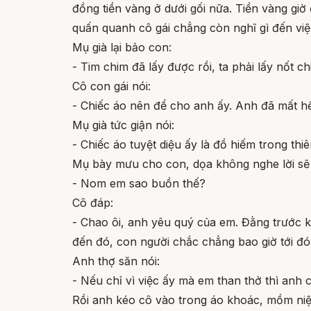
đồng tiền vàng ở dưới gối nữa. Tiền vàng gi
quấn quanh cô gái chẳng còn nghĩ gì đến việ
Mụ già lại bảo con:
- Tim chim đã lấy được rồi, ta phải lấy nốt c
Cô con gái nói:
- Chiếc áo nên để cho anh ấy. Anh đã mất hết
Mụ già tức giận nói:
- Chiếc áo tuyệt diệu ấy là đồ hiếm trong thi
Mụ bày mưu cho con, dọa không nghe lời sẽ b
- Nom em sao buồn thế?
Cô đáp:
- Chao ôi, anh yêu quý của em. Đằng trước k
đến đó, con người chắc chẳng bao giờ tới đó
Anh thợ săn nói:
- Nếu chỉ vì việc ấy mà em than thở thì anh
Rồi anh kéo cô vào trong áo khoác, mồm niệ