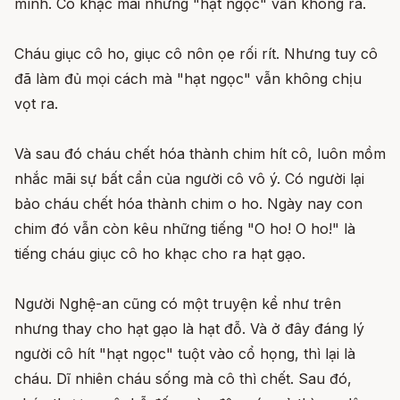
mình. Cô khạc mãi nhưng "hạt ngọc" vẫn không ra.
Cháu giục cô ho, giục cô nôn ọe rối rít. Nhưng tuy cô
đã làm đủ mọi cách mà "hạt ngọc" vẫn không chịu
vọt ra.
Và sau đó cháu chết hóa thành chim hít cô, luôn mồm
nhắc mãi sự bất cẩn của người cô vô ý. Có người lại
bảo cháu chết hóa thành chim o ho. Ngày nay con
chim đó vẫn còn kêu những tiếng "O ho! O ho!" là
tiếng cháu giục cô ho khạc cho ra hạt gạo.
Người Nghệ-an cũng có một truyện kể như trên
nhưng thay cho hạt gạo là hạt đỗ. Và ở đây đáng lý
người cô hít "hạt ngọc" tuột vào cổ họng, thì lại là
cháu. Dĩ nhiên cháu sống mà cô thì chết. Sau đó,