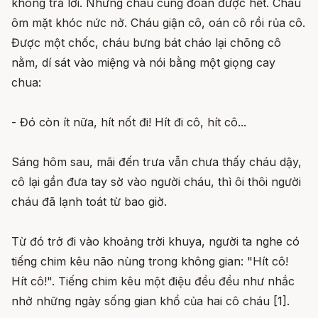
không trả lời. Nhưng cháu cũng đoán được hết. Cháu
ôm mặt khóc nức nở. Cháu giận cô, oán cô rồi rủa cô.
Được một chốc, cháu bưng bát cháo lại chõng cô
nằm, dí sát vào miệng và nói bằng một giọng cay
chua:
- Đó còn ít nữa, hít nốt đi! Hít đi cô, hít cô...
Sáng hôm sau, mãi đến trưa vẫn chưa thấy cháu dậy,
cô lại gần đưa tay sờ vào người cháu, thì ôi thôi người
cháu đã lạnh toát từ bao giờ.
Từ đó trở đi vào khoảng trời khuya, người ta nghe có
tiếng chim kêu não nùng trong không gian: "Hít cô!
Hít cô!". Tiếng chim kêu một điệu đều đều như nhắc
nhở những ngày sống gian khổ của hai cô cháu [1].