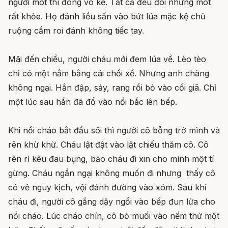
người mót thì đông vô kể. Tất cả đều đói nhưng mót
rất khỏe. Họ đánh liều sấn vào bứt lúa mặc kệ chủ
ruộng cầm roi đánh không tiếc tay.
Mãi đến chiều, người cháu mới đem lúa về. Lèo tèo
chỉ có một nắm bằng cái chổi xể. Nhưng anh chàng
không ngại. Hắn đập, sảy, rang rồi bỏ vào cối giã. Chỉ
một lúc sau hắn đã đổ vào nồi bắc lên bếp.
Khi nồi cháo bắt đầu sôi thì người cô bỗng trở mình và
rên khừ khừ. Cháu lật đật vào lật chiếu thăm cô. Cô
rên rỉ kêu đau bụng, bảo cháu đi xin cho mình một tí
gừng. Cháu ngần ngại không muốn đi nhưng thấy cô
có vẻ nguy kịch, vội đánh đường vào xóm. Sau khi
cháu đi, người cô gắng dậy ngồi vào bếp đun lửa cho
nồi cháo. Lúc cháo chín, cô bỏ muối vào nếm thử một