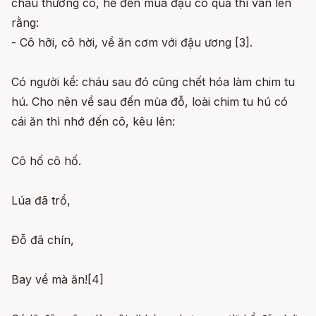
cháu thương cô, hễ đến mùa đậu có quả thì van lên
rằng:
- Cô hỡi, cô hời, về ăn cơm với đậu ương [3].
Có người kể: cháu sau đó cũng chết hóa làm chim tu
hú. Cho nên về sau đến mùa đỗ, loài chim tu hú có
cái ăn thì nhớ đến cô, kêu lên:
Cô hố cô hố.
Lúa đã trổ,
Đỗ đã chín,
Bay về mà ăn![4]