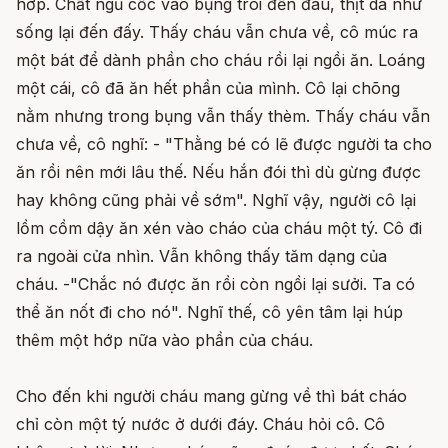
hớp. Chất ngũ cốc vào bụng trôi đến đâu, thịt da như
sống lại đến đấy. Thấy cháu vẫn chưa về, cô múc ra
một bát để dành phần cho cháu rồi lại ngồi ăn. Loáng
một cái, cô đã ăn hết phần của mình. Cô lại chõng
nằm nhưng trong bụng vẫn thấy thèm. Thấy cháu vẫn
chưa về, cô nghĩ: - "Thằng bé có lẽ được người ta cho
ăn rồi nên mới lâu thế. Nếu hắn đói thì dù gừng được
hay không cũng phải về sớm". Nghĩ vậy, người cô lại
lồm cồm dậy ăn xén vào cháo của cháu một tý. Cô đi
ra ngoài cửa nhìn. Vẫn không thấy tăm dạng của
cháu. -"Chắc nó được ăn rồi còn ngồi lại sưởi. Ta có
thể ăn nốt đi cho nó". Nghĩ thế, cô yên tâm lại húp
thêm một hớp nữa vào phần của cháu.
Cho đến khi người cháu mang gừng về thì bát cháo
chỉ còn một tý nước ở dưới đáy. Cháu hỏi cô. Cô