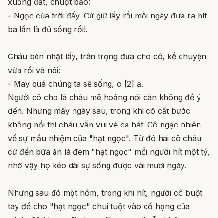
xuống đất, chuột bảo:
- Ngọc của trời đấy. Cứ giữ lấy rồi mỗi ngày đưa ra hít
ba lần là đủ sống rồi!.
Cháu bèn nhặt lấy, trân trọng đưa cho cô, kể chuyện
vừa rồi và nói:
- May quá chúng ta sẽ sống, o [2] ạ.
Người cô cho là cháu mê hoảng nói càn không đề ý
đến. Nhưng mấy ngày sau, trong khi cô cất bước
không nổi thì cháu vẫn vui vẻ ca hát. Cô ngạc nhiên
về sự mầu nhiệm của "hạt ngọc". Từ đó hai cô cháu
cứ đến bữa ăn là đem "hạt ngọc" mỗi người hít một tý,
nhờ vậy họ kéo dài sự sống được vài mươi ngày.
Nhưng sau đó một hôm, trong khi hít, người cô buột
tay để cho "hạt ngọc" chui tuột vào cổ họng của