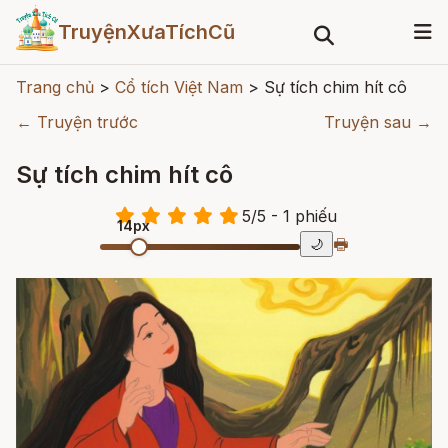
TruyệnXưaTíchCũ
Trang chủ
>
Cổ tích Việt Nam
>
Sự tích chim hít cô
← Truyện trước
Truyện sau →
Sự tích chim hít cô
5
/
5
- 1
phiếu
14px
🖶
🌙