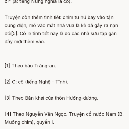
ơ!" (a: tiếng Nùng nghĩa là cô).
Truyện còn thêm tình tiết: chim tu hú bay vào tận
cung điện, mổ vào mắt nhà vua là kẻ đã gây ra nạn
đói[5]. Có lẽ tình tiết này là do các nhà sưu tập gần
đây mới thêm vào.
[1] Theo báo Tràng-an.
[2] O: cô (tiếng Nghệ - Tĩnh).
[3] Theo Bản khai của thôn Hướng-dương.
[4] Theo Nguyễn Văn Ngọc. Truyện cổ nước Nam (B.
Muông chim), quyển I.