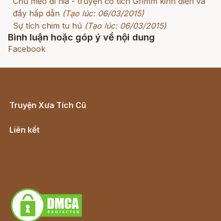
Chú mèo đi hia - truyện cổ tích Grimm kinh điển và
đầy hấp dẫn
(Tạo lúc: 06/03/2015)
Sự tích chim tu hú
(Tạo lúc: 06/03/2015)
Bình luận hoặc góp ý về nội dung
Facebook
Truyện Xưa Tích Cũ
Cổ tích Việt Nam
Liên kết
Lịch vạn niên
Hà Nội cũ - Món ngon Hà Nội
Truyện kiếm hiệp - Ngôn tình
Download - Tải Miễn Phí