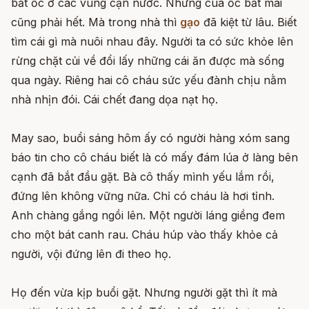
bắt ốc ở các vùng cạn nước. Nhưng cua ốc bắt mãi
cũng phải hết. Mà trong nhà thì
gạo
đã kiệt từ lâu. Biết
tìm cái gì mà nuôi nhau đây. Người ta có sức khỏe lên
rừng chặt củi về đổi lấy những cái ăn được mà sống
qua ngày. Riêng hai cô cháu sức yếu đành chịu nằm
nhà nhịn đói. Cái chết đang dọa nạt họ.
May sao, buổi sáng hôm ấy có người hàng xóm sang
báo tin cho cô cháu biết là có mấy đám lúa ở làng bên
cạnh đã bắt đầu gặt. Bà cô thấy mình yếu lắm rồi,
đứng lên không vững nữa. Chỉ có cháu là hơi tỉnh.
Anh chàng gắng ngồi lên. Một người láng giềng đem
cho một bát canh rau. Cháu húp vào thấy khỏe cả
người, vội đứng lên đi theo họ.
Họ đến vừa kịp buổi gặt. Nhưng người gặt thì ít mà