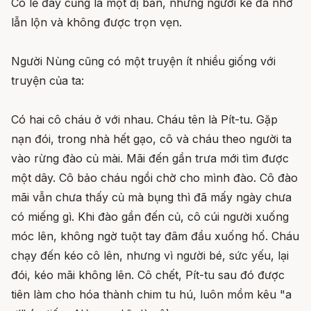
Có lẽ đây cũng là một dị bản, nhưng người kể đã nhớ
lẫn lộn và không được trọn vẹn.
Người Nùng cũng có một truyện ít nhiều giống với
truyện của ta:
Có hai cô cháu ở với nhau. Cháu tên là Pít-tu. Gặp
nạn đói, trong nhà hết gạo, cô và cháu theo người ta
vào rừng đào củ mài. Mãi đến gần trưa mới tìm được
một dây. Cô bảo cháu ngồi chờ cho mình đào. Cô đào
mãi vẫn chưa thấy củ mà bụng thì đã mấy ngày chưa
có miếng gì. Khi đào gần đến củ, cô cúi người xuống
móc lên, không ngờ tuột tay đâm đầu xuống hố. Cháu
chạy đến kéo cô lên, nhưng vì người bé, sức yếu, lại
đói, kéo mãi không lên. Cô chết, Pít-tu sau đó được
tiên làm cho hóa thành chim tu hú, luôn mồm kêu "a