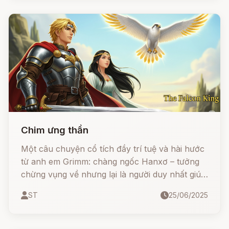
Chim ưng thần
Một câu chuyện cổ tích đầy trí tuệ và hài hước
từ anh em Grimm: chàng ngốc Hanxơ – tưởng
chừng vụng về nhưng lại là người duy nhất giúp
công chúa khỏi bệnh, vượt qua thử thách, đánh
ST
25/06/2025
lừa nhà vua tham lam và cuối cùng cưới được
công chúa, lên ngôi vua.