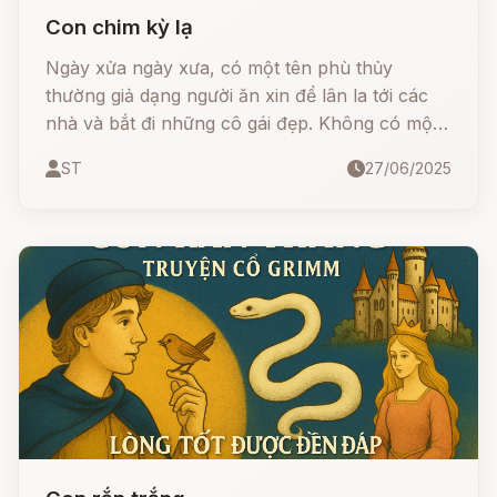
Con chim kỳ lạ
Ngày xửa ngày xưa, có một tên phù thủy
thường giả dạng người ăn xin để lân la tới các
nhà và bắt đi những cô gái đẹp. Không có một
ai biết các cô bị đem đi đâu, chỉ biết chẳng có
ST
27/06/2025
cô nào trở về.