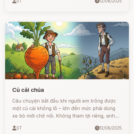
ST
12/08/2025
về lòng hiếu thảo và hậu quả của sự bất hiếu.
Củ cải chúa
Câu chuyện bắt đầu khi người em trồng được
một củ cải khổng lồ – lớn đến mức phải dùng
xe bò mới chở nổi. Không tham lợi riêng, anh
quyết định đem dâng lên nhà vua. Cảm kích
ST
12/08/2025
trước tấm lòng thật thà, nhà vua ban cho anh