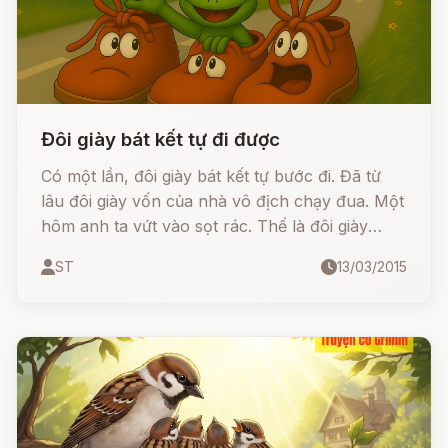
Đôi giày bát kết tự đi được
Có một lần, đôi giày bát kết tự bước đi. Đã từ
lâu đôi giày vốn của nhà vô địch chạy đua. Một
hôm anh ta vứt vào sọt rác. Thế là đôi giày
quyết định đi lấy, và cả chạy nữa. Nhưng chiếc
ST
13/03/2015
nọ lại chạy nhanh hơn chiếc kia. Chúng cãi cọ,
đánh lộn và quật nhau bằng những chiết dây
buộc.