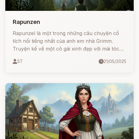
Rapunzen
Rapunzel là một trong những câu chuyện cổ
tích nổi tiếng nhất của anh em nhà Grimm.
Truyện kể về một cô gái xinh đẹp với mái tóc
dài kỳ diệu, bị mụ phù thủy nhốt trong tháp
ST
21/05/2025
cao. Nhưng tình yêu và lòng dũng cảm đã giúp
cô vượt qua mọi khó khăn…