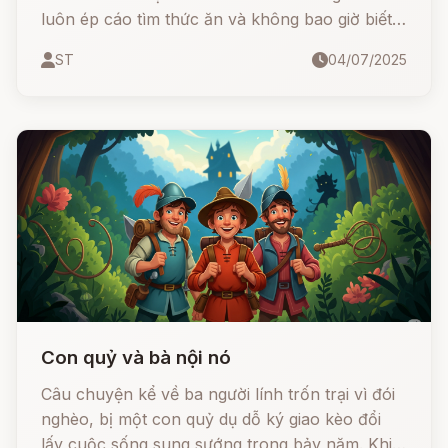
luôn ép cáo tìm thức ăn và không bao giờ biết
điểm dừng, thì cáo lại dùng trí thông minh của
ST
04/07/2025
mình để thoát khỏi kẻ mạnh nhưng ngu ngốc.
Con quỷ và bà nội nó
Câu chuyện kể về ba người lính trốn trại vì đói
nghèo, bị một con quỷ dụ dỗ ký giao kèo đổi
lấy cuộc sống sung sướng trong bảy năm. Khi