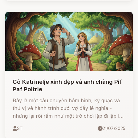
một hành trình gian nan nhưng đầy cảm động
của cô gái nhỏ khi băng qua mặt trời, mặt trăng,
những vì sao và cả ngọn núi thủy tinh để cứu
lấy các anh.
Cô Katrinelje xinh đẹp và anh chàng Pif
Paf Poltrie
Đây là một câu chuyện hóm hỉnh, kỳ quặc và
thú vị về hành trình cưới vợ đầy lễ nghĩa -
nhưng lại rối rắm như một trò chơi lặp đi lặp lại.
Câu chuyện mang đậm phong cách kể chuyện
ST
21/07/2025
dân gian Đức, với lối dẫn dí dỏm và nhân vật có