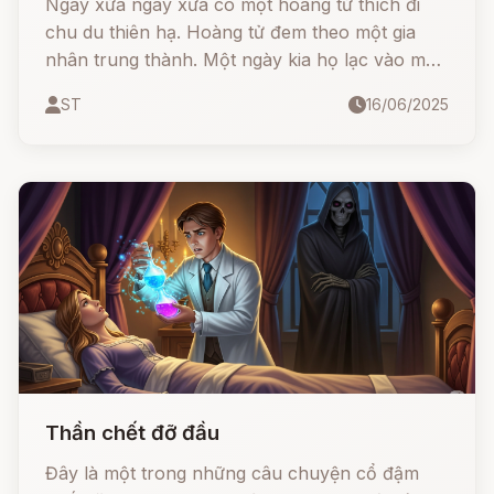
Ngày xửa ngày xưa có một hoàng tử thích đi
chu du thiên hạ. Hoàng tử đem theo một gia
nhân trung thành. Một ngày kia họ lạc vào một
khu rừng rậm. Trời đã chập choạng tối mà họ
ST
16/06/2025
vẫn không nhìn thấy một ngôi nhà nào, họ lo
tối không biết ngủ ở đâu. Đang đi thì thoáng
thấy bóng một người con gái, nhìn theo thấy cô
đang đi về hướng một căn nhà nhỏ, hoàng tử
rảo bước theo sau.
Thần chết đỡ đầu
Đây là một trong những câu chuyện cổ đậm