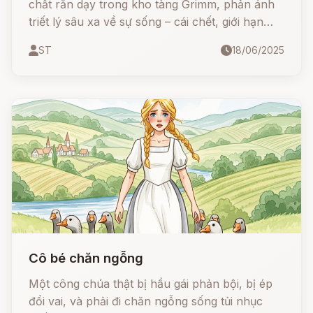
chất răn dạy trong kho tàng Grimm, phản ánh
triết lý sâu xa về sự sống – cái chết, giới hạn
của con người và giá trị của sự trung thực
ST
18/06/2025
Cô bé chăn ngỗng
Một công chúa thật bị hầu gái phản bội, bị ép
đổi vai, và phải đi chăn ngỗng sống tủi nhục