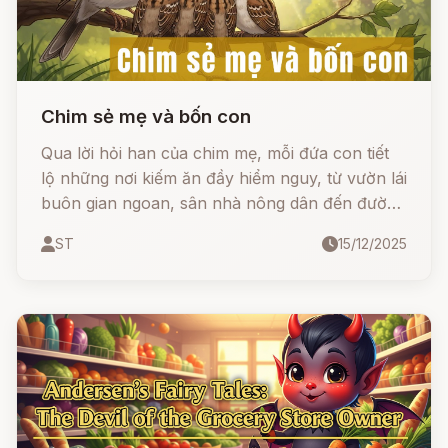
Chim sẻ mẹ và bốn con
Qua lời hỏi han của chim mẹ, mỗi đứa con tiết
lộ những nơi kiếm ăn đầy hiểm nguy, từ vườn lái
buôn gian ngoan, sân nhà nông dân đến đường
đi lối lại của thợ mỏ. Chim mẹ không chỉ dạy
ST
15/12/2025
con về những cái bẫy cụ thể (thòng lọng, đá
ném) mà còn truyền dạy nghệ thuật sống khôn
ngoan, sự cảnh giác cần thiết và đặc biệt là bài
học quý giá từ đứa con út: "Ở hiền gặp lành".
Xem ngay để đắm chìm trong bối cảnh cổ tích
châu Âu, học cách nhìn thấu sự đời và biết tin
vào những điều tử tế!