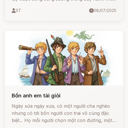
thời hạn đến gần, họ chỉ còn một cách duy
ST
08/07/2025
nhất để thoát thân: giải một câu đố quỷ quái.
Liệu họ có vượt qua được mưu mẹo của ác quỷ
nhờ sự giúp đỡ kỳ lạ từ… chính bà nội của nó?
Bốn anh em tài giỏi
Ngày xửa ngày xưa, có một người cha nghèo
nhưng có tới bốn người con trai vô cùng đặc
biệt... Họ mỗi người chọn một con đường, một
nghề khác nhau. Nhưng rồi, khi hoàng gia gặp