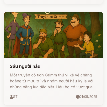
vàng bạc, ruộng đất và gia súc. Ngược lại,
người anh vì lòng tham nên tìm cách bắt chước
nhưng lại nhận kết cục trớ trêu.
Sáu người hầu
Một truyện cổ tích Grimm thú vị kể về chàng
hoàng tử mưu trí và nhóm người hầu kỳ lạ với
những năng lực đặc biệt. Liệu họ có vượt qua
thử thách của công chúa kiêu kỳ và vị vua gian
ST
21/05/2025
xảo? Hãy cùng theo dói nhé!