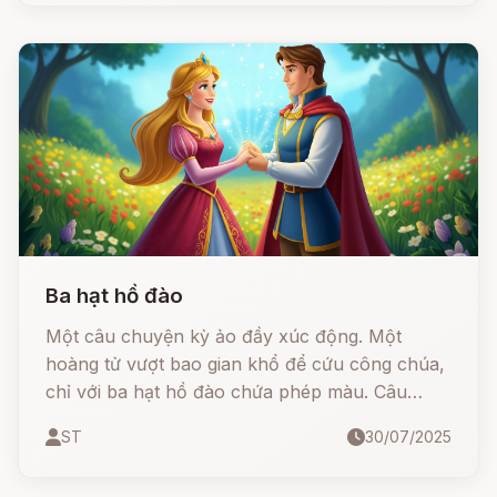
cái tên rất… “âm nhạc” – Pif Paf Poltrie!
Ba hạt hồ đào
Một câu chuyện kỳ ảo đầy xúc động. Một
hoàng tử vượt bao gian khổ để cứu công chúa,
chỉ với ba hạt hồ đào chứa phép màu. Câu
chuyện không chỉ có phép thuật, hoàng tử và
ST
30/07/2025
công chúa, mà còn là hành trình của sự thủy
chung, dũng cảm và những quyết định mang