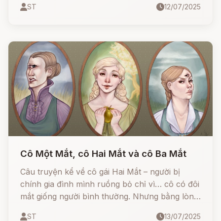
ST
12/07/2025
nạn, bốn anh em đã cùng nhau hợp sức... và
viết nên một kỳ tích! Câu chuyện hôm nay sẽ
cho chúng ta thấy sức mạnh kỳ diệu của tài
năng và lòng đoàn kết
Cô Một Mắt, cô Hai Mắt và cô Ba Mắt
Câu truyện kể về cô gái Hai Mắt – người bị
chính gia đình mình ruồng bỏ chỉ vì… cô có đôi
mắt giống người bình thường. Nhưng bằng lòng
tốt, sự chịu đựng và một chút phép màu, cô đã
ST
13/07/2025