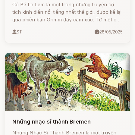
Cô Bé Lọ Lem là một trong những truyện cổ
tích kinh điển nổi tiếng nhất thế giới, được kể lại
qua phiên bản Grimm đầy cảm xúc. Từ một cô
gái bị mẹ kế đối xử tàn tệ, Lọ Lem đã vượt qua
ST
28/05/2025
nghịch cảnh nhờ lòng tốt, sự kiên nhẫn và một
chút phép màu. Cuối cùng, cô tìm được hạnh
phúc thật sự bên hoàng tử.
Những nhạc sĩ thành Bremen
Những Nhạc Sĩ Thành Bremen là một truyện