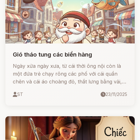
Gió tháo tung các biển hàng
Ngày xửa ngày xưa, từ cái thời ông nội còn là
một đứa trẻ chạy rông các phố với cái quần
chẽn và cái áo choàng đỏ, thắt lưng bằng vải,
trên mũ không vành có cắm một cái lông.
ST
23/11/2025
Trong các ngày hội, trẻ em vẫn ăn mặc như
thế.