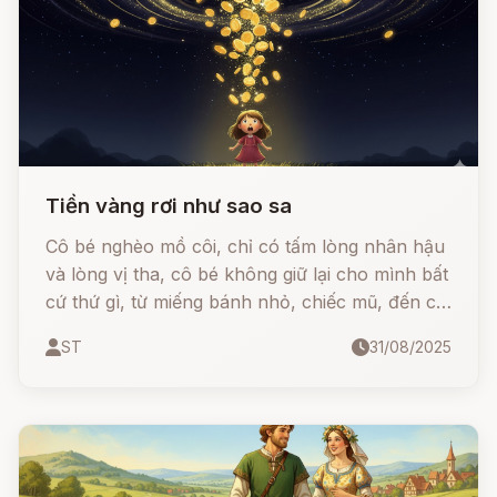
Tiền vàng rơi như sao sa
Cô bé nghèo mồ côi, chỉ có tấm lòng nhân hậu
và lòng vị tha, cô bé không giữ lại cho mình bất
cứ thứ gì, từ miếng bánh nhỏ, chiếc mũ, đến cả
quần áo. Nhưng chính lòng nhân ái ấy đã khiến
ST
31/08/2025
bầu trời đêm tỏa sáng và mưa xuống vô số tiền
vàng, thay đổi cuộc đời cô mãi mãi.