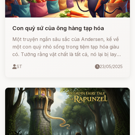
Con quỷ sứ của ông hàng tạp hóa
Một truyện ngắn sâu sắc của Andersen, kể về
một con quỷ nhỏ sống trong tiệm tạp hóa giàu
có. Tưởng rằng vật chất là tất cả, nó lại bị lay
động bởi những vần thơ trong sáng và giản dị
ST
23/05/2025
của một chàng sinh viên nghèo sống trên gác
mái.