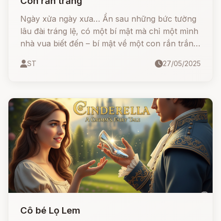
Con rắn trắng
Ngày xửa ngày xưa… Ẩn sau những bức tường
lâu đài tráng lệ, có một bí mật mà chỉ một mình
nhà vua biết đến – bí mật về một con rắn trắng
kỳ lạ. Nhưng định mệnh đã đưa một chàng trai
ST
27/05/2025
trẻ bước vào hành trình phi thường...
Cô bé Lọ Lem