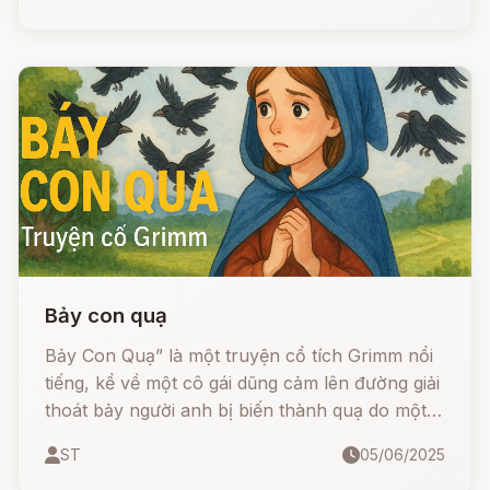
vượt qua gian khổ để tìm được hạnh phúc.
Bảy con quạ
Bảy Con Quạ” là một truyện cổ tích Grimm nổi
tiếng, kể về một cô gái dũng cảm lên đường giải
thoát bảy người anh bị biến thành quạ do một
lời nguyền từ cha. Truyện mang đậm giá trị tình
ST
05/06/2025
cảm gia đình, lòng dũng cảm và sự hy sinh, là