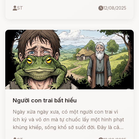
xinh đẹp. Với sự kiên trì, tài năng và tấm lòng
ST
12/08/2025
chân thành, hoàng tử đã chinh phục mọi người
và trở thành vị vua anh minh.
Người con trai bất hiếu
Ngày xửa ngày xưa, có một người con trai vì
ích kỷ và vô ơn mà tự chuốc lấy một hình phạt
khủng khiếp, sống khổ sở suốt đời. Đây là câu
chuyện ngắn nhưng chứa đựng bài học sâu sắc