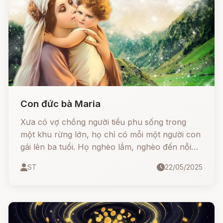
Con đức bà Maria
Xưa có vợ chồng người tiều phu sống trong
một khu rừng lớn, họ chỉ có mỗi một người con
gái lên ba tuổi. Họ nghèo lắm, nghèo đến nỗi
bánh ăn hàng ngày cũng không có, không biết
ST
22/05/2025
lấy gì để nuôi con.Một buổi sáng kia, người tiều
phu vào rừng đốn củi, đương đốn cây, bác
bỗng thấy một người đàn bà béo đẹp đứng
trước mặt mình, người đàn bà ấy đầu đội vương
miện có những ngôi sao lấp lánh, bà nói: