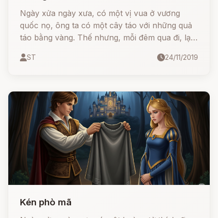
Ngày xửa ngày xưa, có một vị vua ở vương
quốc nọ, ông ta có một cây táo với những quả
táo bằng vàng. Thế nhưng, mỗi đêm qua đi, lại
có một quả táo vàng bị đánh cắp.
ST
24/11/2019
Kén phò mã