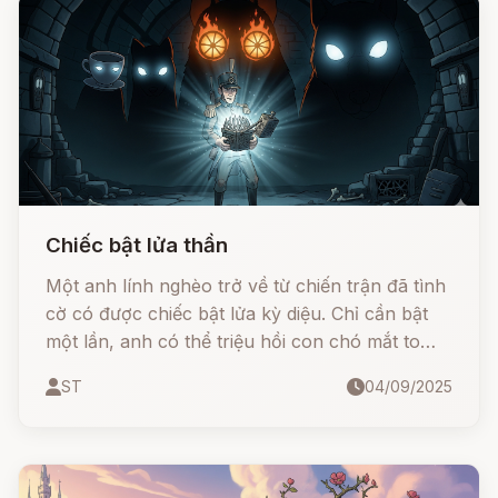
Chiếc bật lửa thần
Một anh lính nghèo trở về từ chiến trận đã tình
cờ có được chiếc bật lửa kỳ diệu. Chỉ cần bật
một lần, anh có thể triệu hồi con chó mắt to
bằng cái bát. Bật hai lần, là con chó mắt to như
ST
04/09/2025
cái cối xay. Và bật ba lần, là con chó mắt to
như tòa tháp xuất hiện để thực hiện mọi điều
anh mong muốn.