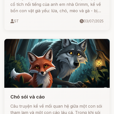
cổ tích nổi tiếng của anh em nhà Grimm, kể về
bốn con vật già yếu: lừa, chó, mèo và gà - bị
chủ bỏ rơi, nhưng nhờ tinh thần đoàn kết và sự
ST
03/07/2025
khéo léo, chúng đã cùng nhau vượt qua nghịch
cảnh, đánh đuổi bọn cướp và tìm được mái nhà
mới cho mình.
Chó sói và cáo
Câu truyện kể về mối quan hệ giữa một con sói
tham lam và một con cáo láu cá. Trong khi sói