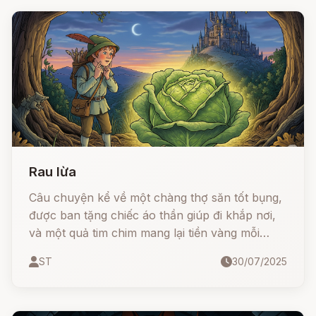
tính định mệnh.
Rau lừa
Câu chuyện kể về một chàng thợ săn tốt bụng,
được ban tặng chiếc áo thần giúp đi khắp nơi,
và một quả tim chim mang lại tiền vàng mỗi
sáng. Thế nhưng, khi tình yêu và sự phản bội
ST
30/07/2025
xen lẫn, mọi thứ đã thay đổi. Một loại rau lạ có
thể biến người thành lừa đã giúp anh lấy lại
những gì đã mất và trừng phạt kẻ xấu.