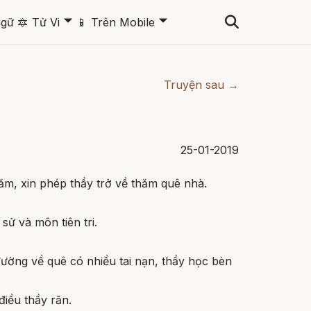
🞃
🞃
ngữ
🔯
Tử Vi
📱
Trên Mobile
Truyện sau →
25-01-2019
m, xin phép thầy trở về thăm quê nhà.
sử và môn tiên tri.
đường về quê có nhiều tai nạn, thầy học bèn
iều thầy răn.