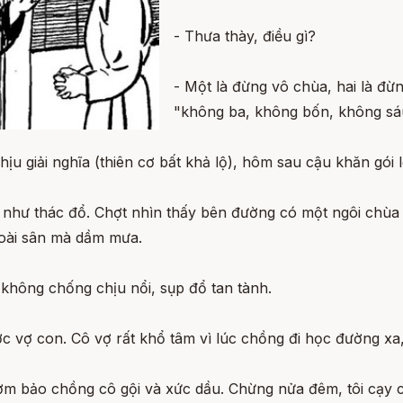
- Thưa thày, điều gì?
- Một là đừng vô chùa, hai là đừn
"không ba, không bốn, không sáu
u giải nghĩa (thiên cơ bất khả lộ), hôm sau cậu khăn gói l
ơi như thác đổ. Chợt nhìn thấy bên đường có một ngôi chù
oài sân mà dầm mưa.
 không chống chịu nổi, sụp đổ tan tành.
 vợ con. Cô vợ rất khổ tâm vì lúc chồng đi học đường xa, 
thơm bảo chồng cô gội và xức dầu. Chừng nửa đêm, tôi cạy c