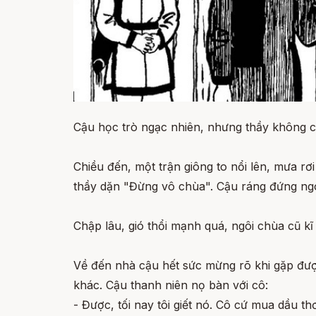
Cậu học trò ngạc nhiên, nhưng thầy không chị
Chiều đến, một trận giông to nổi lên, mưa r
thầy dặn "Đừng vô chùa". Cậu ráng đứng ng
Chập lâu, gió thổi mạnh quá, ngôi chùa cũ kĩ
Về đến nhà cậu hết sức mừng rõ khi gặp được
khác. Cậu thanh niên nọ bàn với cô:
- Được, tối nay tôi giết nó. Cô cứ mua dầu 