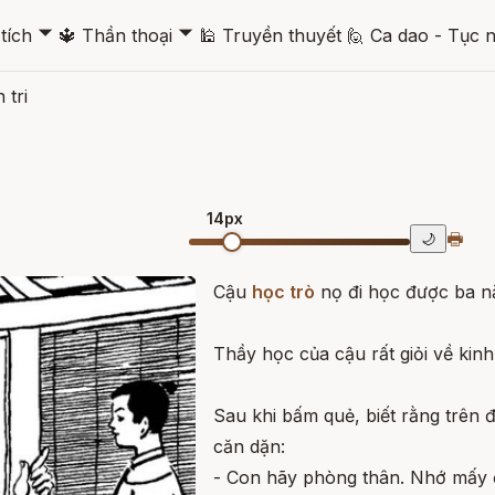
🞃
🞃
tích
🔱
Thần thoại
🕌
Truyền thuyết
🙋
Ca dao - Tục 
 tri
14px
🖶
🌙
Cậu
học trò
nọ đi học được ba nă
Thầy học của cậu rất giỏi về kinh 
Sau khi bấm quẻ, biết rằng trên 
căn dặn:
- Con hãy phòng thân. Nhớ mấy đ