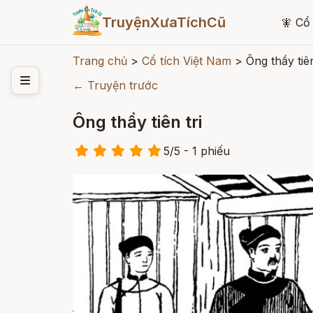
TruyệnXưaTíchCũ
🧚
Cổ 
Trang chủ
>
Cổ tích Việt Nam
>
Ông thầy tiên
← Truyện trước
Ông thầy tiên tri
5
/
5
- 1
phiếu