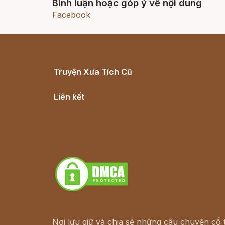
Bình luận hoặc góp ý về nội dung
Facebook
Truyện Xưa Tích Cũ
Cổ tích Việt Nam
Liên kết
Lịch vạn niên
Hà Nội cũ - Món ngon Hà Nội
Truyện kiếm hiệp - Ngôn tình
Download - Tải Miễn Phí
Nơi lưu giữ và chia sẻ những câu chuyện cổ t