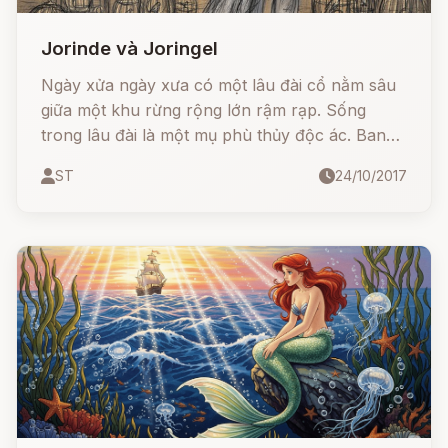
Jorinde và Joringel
Ngày xửa ngày xưa có một lâu đài cổ nằm sâu
giữa một khu rừng rộng lớn rậm rạp. Sống
trong lâu đài là một mụ phù thủy độc ác. Ban
ngày thì mụ biến thành một con mèo hiền lành,
ST
24/10/2017
có khi mụ lại biến thành một con cú. Nhưng cứ
tối đến mụ hiện nguyên hình như một bà già.
Mụ khiến gió thổi, gọi chim bay về hướng mình
đứng. Rồi mụ bắt chim làm thịt, đem rán ăn.