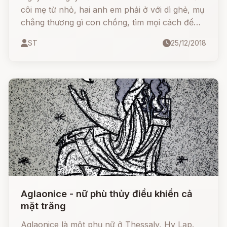
côi mẹ từ nhỏ, hai anh em phải ở với dì ghẻ, mụ
chẳng thương gì con chồng, tìm mọi cách để
hành hạ hai đứa bé.
ST
25/12/2018
Aglaonice - nữ phù thủy điều khiển cả
mặt trăng
Aglaonice là một phụ nữ ở Thessaly, Hy Lạp.