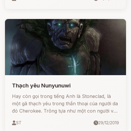
Bắc Mỹ.
Thạch yêu Nunyunuwi
Hay còn gọi trong tiếng Anh là Stoneclad, là
một gã thạch yêu trong thần thoại của người da
đỏ Cherokee. Trông tựa như một con người với
lớp da đá tảng, hắn còn là một phù thủy quyền
ST
29/12/2019
năng với tài phép và khả năng chữa lành nhờ