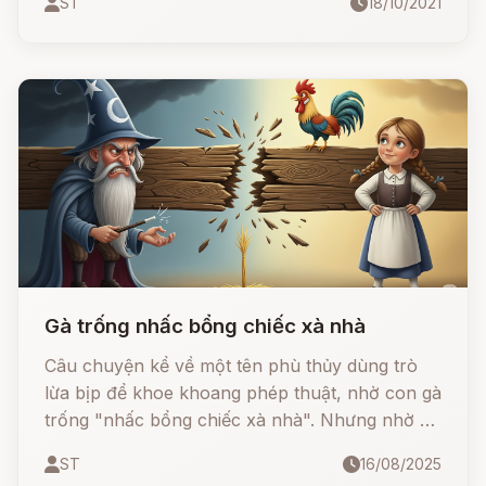
ST
18/10/2021
là Thái Dương. Cô gái rất thông minh và vô
cùng xinh đẹp, mọi người trong vùng đều khen
ngợi có.
Gà trống nhấc bổng chiếc xà nhà
Câu chuyện kể về một tên phù thủy dùng trò
lừa bịp để khoe khoang phép thuật, nhờ con gà
trống "nhấc bổng chiếc xà nhà". Nhưng nhờ sự
thông minh của một cô gái, sự thật được vạch
ST
16/08/2025
trần: đó chỉ là một cọng rơm mà thôi.