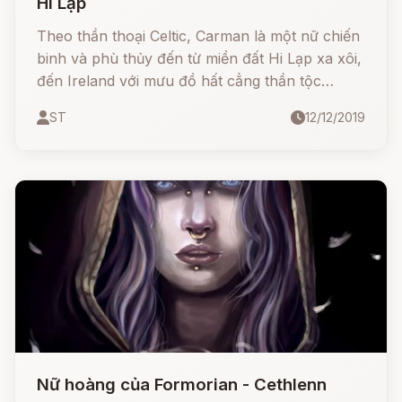
Hi Lạp
Theo thần thoại Celtic, Carman là một nữ chiến
binh và phù thủy đến từ miền đất Hi Lạp xa xôi,
đến Ireland với mưu đồ hất cẳng thần tộc
Tuatha de Danann và chiếm lãnh địa của họ.
ST
12/12/2019
Nữ hoàng của Formorian - Cethlenn