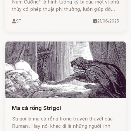
Nam Cường" là hình tượng kỳ bí của một vị phù
thủy có phép thuật phi thường, luôn giúp đỡ
người nghèo và trừng trị kẻ ác. Với khả năng
ST
21/06/2025
xuất quỷ nhập thần, ông khiến quan lại triều
đình bao phen thất điên bát đảo. Câu chuyện
mang màu sắc thần bí, đầy tính nhân văn và trí
tuệ.
Ma cà rồng Strigoi
Strigoi là ma cà rồng trong truyền thuyết của
Rumani. Hay nói khác đi là những người linh