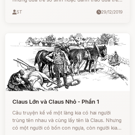
với một con tiểu yêu, ăn cắp tim, gan, phổi của
ST
29/12/2019
những thai phụ hoặc khoái trá khi khiến họ bị
sẩy.
Claus Lớn và Claus Nhỏ - Phần 1
Câu truyện kể về một làng kia có hai người
trùng tên nhau và cùng lấy tên là Claus. Nhưng
có một người có bốn con ngựa, còn người kia