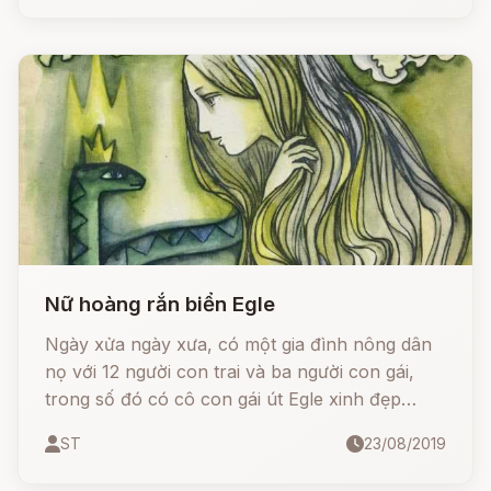
Nữ hoàng rắn biển Egle
Ngày xửa ngày xưa, có một gia đình nông dân
nọ với 12 người con trai và ba người con gái,
trong số đó có cô con gái út Egle xinh đẹp
tuyệt trần. Họ sống rất êm ấm, cho đến một
ST
23/08/2019
ngày….