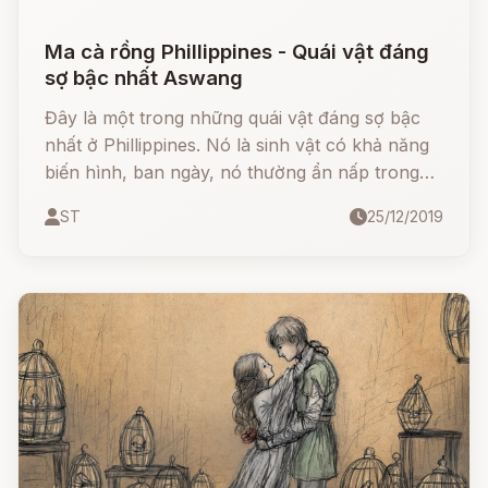
Ma cà rồng Phillippines - Quái vật đáng
sợ bậc nhất Aswang
Đây là một trong những quái vật đáng sợ bậc
nhất ở Phillippines. Nó là sinh vật có khả năng
biến hình, ban ngày, nó thường ẩn nấp trong
vỏ bọc một người dân vô hại (thường chính là
ST
25/12/2019
kẻ nhút nhát, khép kín nhất trong làng), đêm
đến, Aswang mới hiện nguyên hình để đi săn
mồi.