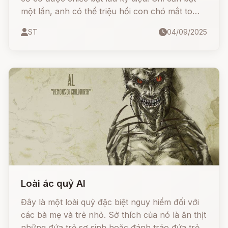
một lần, anh có thể triệu hồi con chó mắt to
bằng cái bát. Bật hai lần, là con chó mắt to như
ST
04/09/2025
cái cối xay. Và bật ba lần, là con chó mắt to
như tòa tháp xuất hiện để thực hiện mọi điều
anh mong muốn.
Loài ác quỷ Al
Đây là một loài quỷ đặc biệt nguy hiểm đối với
các bà mẹ và trẻ nhỏ. Sở thích của nó là ăn thịt
những đứa trẻ sơ sinh hoặc đánh tráo đứa trẻ