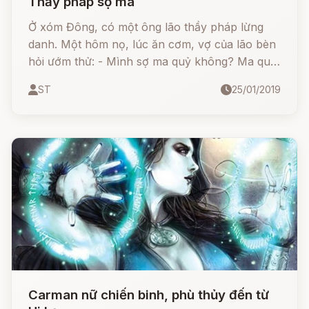
Thầy pháp sợ ma
Ở xóm Đông, có một ông lão thầy pháp lừng
danh. Một hôm nọ, lúc ăn cơm, vợ của lão bèn
hỏi ướm thử: - Mình sợ ma quỷ không? Ma quỷ
có thật hay không?
ST
25/01/2019
Carman nữ chiến binh, phù thủy đến từ