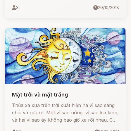
còn ban ngày bà ta luôn khỏe mạnh. Một lần,
ST
20/10/2018
theo tục lệ, nhà vua hỏi hoàng hậu cho ông
đến thăm bà nhưng bà lại cáo ốm.
Mặt trời và mặt trăng
Thủa xa xưa trên trời xuất hiện ha vì sao sáng
chói và rực rỡ. Một vì sao nóng, vì sao kia lạnh,
và hai vì sao ây không bao giờ xa rời nhau. Còn
ở dưới đất, nơi thôn làng kia có một cô gái tên