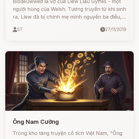
Blodeuwwed là vợ của Llew Llau Gyffes - một
người hùng của Welsh. Tương truyền từ khi sinh
ra, Llew đã bị chính mẹ mình nguyền ba điều,
một trong số đó là không thể lấy bất kì cô gái
ST
27/11/2019
nào làm vợ.
Ông Nam Cường
Trong kho tàng truyện cổ tích Việt Nam, "Ông