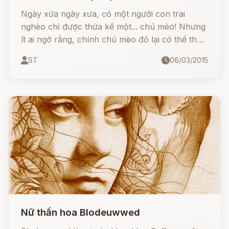
Ngày xửa ngày xưa, có một người con trai
nghèo chỉ được thừa kế một... chú mèo! Nhưng
ít ai ngờ rằng, chính chú mèo đó lại có thể thay
đổi cả vận mệnh cuộc đời cậu. Hãy cùng lắng
ST
06/03/2015
nghe câu chuyện ly kỳ và hài hước của Chú
Mèo Đi Hia, một trong những truyện cổ Grimm
nổi tiếng nhất nhé!
Nữ thần hoa Blodeuwwed