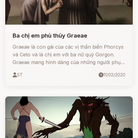
Ba chị em phù thủy Graeae
Graeae là con gái của các vị thần biển Phorcys
và Ceto và là chị em với ba nữ quỷ Gorgon.
Graeae mang hình dáng của những người phụ
nữ già, tóc bạc.
ST
11/02/2020