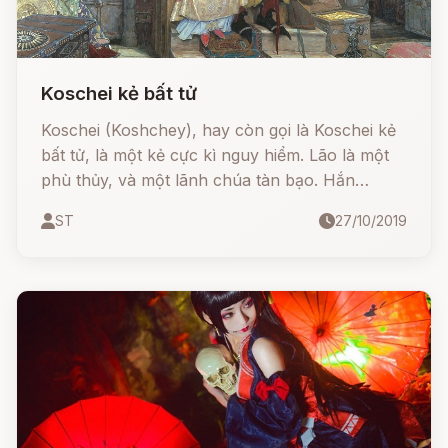
Koschei kẻ bất tử
Koschei (Koshchey), hay còn gọi là Koschei kẻ
bất tử, là một kẻ cực kì nguy hiểm. Lão là một
phù thủy, và một lãnh chúa tàn bạo. Hắn
thường được mô tả như một lão già xấu xí và
ST
27/10/2019
đáng sợ, sống trong tòa lâu đài băng sâu trong
những rặng núi hắc ám.