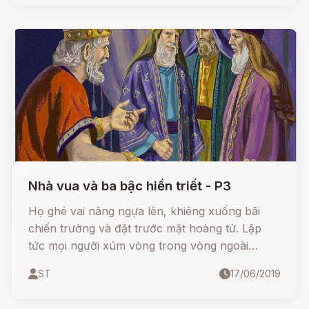
sở hữu một chiếc gậy thần.
Nhà vua và ba bậc hiền triết - P3
Họ ghé vai nâng ngựa lên, khiêng xuống bãi
chiến trường và đặt trước mặt hoàng tử. Lập
tức mọi người xúm vòng trong vòng ngoài
quanh con ngựa khác thường này, ngắm nhìn
ST
17/06/2019
nó và ngạc nhiên về vẻ đẹp của nó, về yên
cương quý, về cái bờm tuyệt vời. Nhìn con ngựa