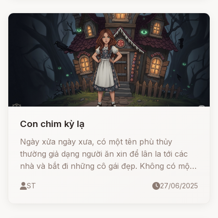
Con chim kỳ lạ
Ngày xửa ngày xưa, có một tên phù thủy
thường giả dạng người ăn xin để lân la tới các
nhà và bắt đi những cô gái đẹp. Không có một
ai biết các cô bị đem đi đâu, chỉ biết chẳng có
ST
27/06/2025
cô nào trở về.