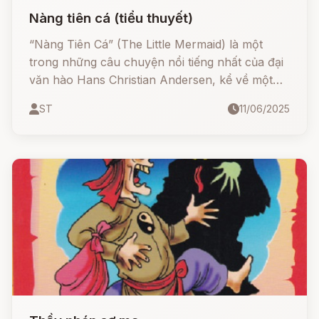
Nàng tiên cá (tiểu thuyết)
“Nàng Tiên Cá” (The Little Mermaid) là một
trong những câu chuyện nổi tiếng nhất của đại
văn hào Hans Christian Andersen, kể về một
nàng tiên cá nhỏ bé sống dưới đáy đại dương,
ST
11/06/2025
đã hy sinh tất cả để theo đuổi tình yêu với
hoàng tử loài người.