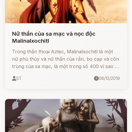
Nữ thần của sa mạc và nọc độc
Malinalxochitl
Trong thần thoại Aztec, Malinalxochitl là một
nữ phù thủy và nữ thần của rắn, bọ cạp và côn
trùng của sa mạc, là một trong số 400 vì sao là
con nữ thần Coatlique, và là chị gái của thần
ST
08/12/2019
mặt trời Huitzilopochtli.