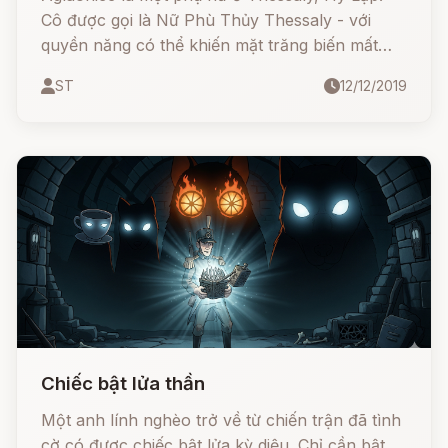
Cô được gọi là Nữ Phù Thủy Thessaly - với
quyền năng có thể khiến mặt trăng biến mất
khỏi bầu trời.
ST
12/12/2019
Chiếc bật lửa thần
Một anh lính nghèo trở về từ chiến trận đã tình
cờ có được chiếc bật lửa kỳ diệu. Chỉ cần bật