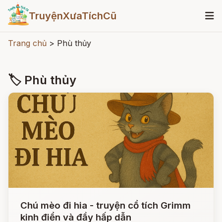
TruyệnXưaTíchCũ
Trang chủ
>
Phù thủy
🏷 Phù thủy
Chú mèo đi hia - truyện cổ tích Grimm
kinh điển và đầy hấp dẫn