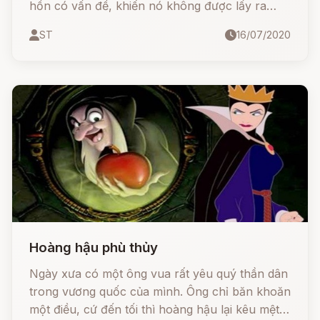
hồn có vấn đề, khiến nó không được lấy ra
khỏi thể xác mà bị biến chất đi, để rồi cơ thể
ST
16/07/2020
đội mồ sống dậy. Vài Strigoi có thể sống với
người có một lượng ma pháp nhất định.
Hoàng hậu phù thủy
Ngày xưa có một ông vua rất yêu quý thần dân
trong vương quốc của mình. Ông chỉ băn khoăn
một điều, cứ đến tối thì hoàng hậu lại kêu mệt,