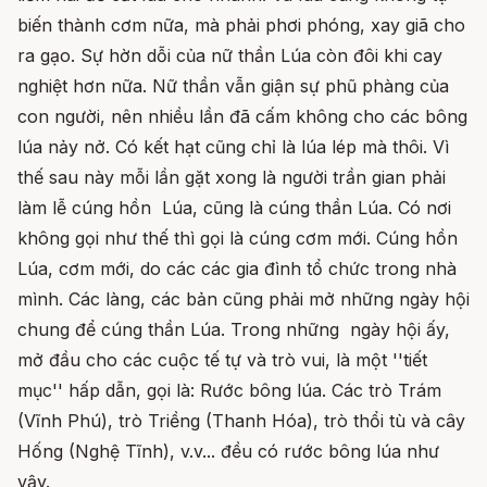
biến thành cơm nữa, mà phải phơi phóng, xay giã cho
ra gạo. Sự hờn dỗi của nữ thần Lúa còn đôi khi cay
nghiệt hơn nữa. Nữ thần vẫn giận sự phũ phàng của
con người, nên nhiều lần đã cấm không cho các bông
lúa nảy nở. Có kết hạt cũng chỉ là lúa lép mà thôi. Vì
thế sau này mỗi lần gặt xong là người trần gian phải
làm lễ cúng hồn Lúa, cũng là cúng thần Lúa. Có nơi
không gọi như thế thì gọi là cúng cơm mới. Cúng hồn
Lúa, cơm mới, do các các gia đình tổ chức trong nhà
mình. Các làng, các bản cũng phải mở những ngày hội
chung để cúng thần Lúa. Trong những ngày hội ấy,
mở đầu cho các cuộc tế tự và trò vui, là một ''tiết
mục'' hấp dẫn, gọi là: Rước bông lúa. Các trò Trám
(Vĩnh Phú), trò Triềng (Thanh Hóa), trò thổi tù và cây
Hống (Nghệ Tĩnh), v.v... đều có rước bông lúa như
vậy.