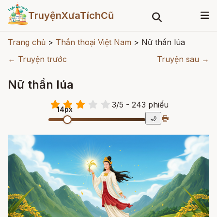
TruyệnXưaTíchCũ
Trang chủ
>
Thần thoại Việt Nam
>
Nữ thần lúa
← Truyện trước
Truyện sau →
Nữ thần lúa
3
/
5
- 243
phiếu
14px
🖶
🌙