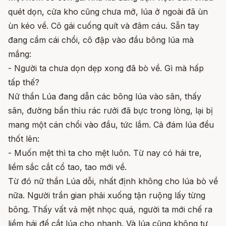
quét dọn, cửa kho cũng chưa mở, lúa ở ngoài đã ùn
ùn kéo về. Cô gái cuống quít và đâm cáu. Sẵn tay
đang cầm cái chổi, cô đập vào đầu bông lúa mà
mắng:
- Người ta chưa dọn dẹp xong đã bò về. Gì mà hấp
tấp thế?
Nữ thần Lúa đang dẫn các bông lúa vào sân, thấy
sân, đường bẩn thỉu rác rưởi đã bực trong lòng, lại bị
mang một cán chổi vào đầu, tức lắm. Cả đám lúa đều
thốt lên:
- Muốn mệt thì ta cho mệt luôn. Từ nay có hái tre,
liềm sắc cắt cổ tao, tao mới về.
Từ đó nữ thần Lúa dỗi, nhất định không cho lúa bò về
nữa. Người trần gian phải xuống tận ruộng lấy từng
bông. Thấy vất vả mệt nhọc quá, người ta mới chế ra
liềm hái để cắt lúa cho nhanh. Và lúa cũng không tự