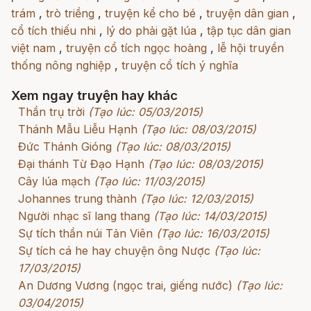
trám
,
trò triềng
,
truyện kể cho bé
,
truyện dân gian
,
cổ tích thiếu nhi
,
lý do phải gặt lúa
,
tập tục dân gian
việt nam
,
truyện cổ tích ngọc hoàng
,
lễ hội truyền
thống nông nghiệp
,
truyện cổ tích ý nghĩa
Xem ngay truyện hay khác
Thần trụ trời
(Tạo lúc: 05/03/2015)
Thánh Mẫu Liễu Hạnh
(Tạo lúc: 08/03/2015)
Đức Thánh Gióng
(Tạo lúc: 08/03/2015)
Đại thánh Từ Đạo Hạnh
(Tạo lúc: 08/03/2015)
Cây lúa mạch
(Tạo lúc: 11/03/2015)
Johannes trung thành
(Tạo lúc: 12/03/2015)
Người nhạc sĩ lang thang
(Tạo lúc: 14/03/2015)
Sự tích thần núi Tản Viên
(Tạo lúc: 16/03/2015)
Sự tích cá he hay chuyện ông Nược
(Tạo lúc:
17/03/2015)
An Dương Vương (ngọc trai, giếng nước)
(Tạo lúc:
03/04/2015)