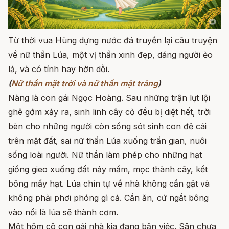
Từ thời vua Hùng dựng nước đá truyền lại câu truyện
về nữ thần Lúa, một vị thần xinh đẹp, dáng người ẻo
lả, và có tính hay hờn dỗi.
(
Nữ thần mặt trời và nữ thần mặt trăng
)
Nàng là con gái Ngọc Hoàng. Sau những trận lụt lội
ghê gớm xảy ra, sinh linh cây cỏ đều bị diệt hết, trời
bèn cho những người còn sống sót sinh con đẻ cái
trên mặt đất, sai nữ thần Lúa xuống trần gian, nuôi
sống loài người. Nữ thần làm phép cho những hạt
giống gieo xuống đất nảy mầm, mọc thành cây, kết
bông mẩy hạt. Lúa chín tự về nhà không cần gặt và
không phải phơi phóng gì cả. Cần ăn, cứ ngắt bông
vào nồi là lúa sẽ thành cơm.
Một hôm cô con gái nhà kia đang bận việc. Sân chưa