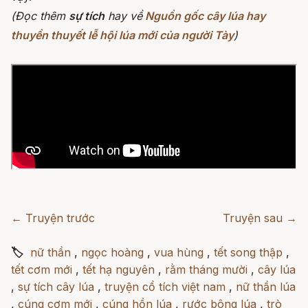
(Đọc thêm
sự tích
hay về
Nguồn gốc cây lúa hay
thuyền thuyết lễ hội lúa mới của người Tày
)
← Truyện trước
Truyện sau →
🏷
nữ thần
,
ngọc hoàng
,
vua hùng
,
tết song thập
,
tết cơm mới
,
tết hạ nguyên
,
rằm tháng mười
,
cây lúa
,
sự tích cây lúa
,
truyện cổ tích việt nam
,
nữ thần lúa
,
cúng cơm mới
,
cúng hồn lúa
,
rước bông lúa
,
trò