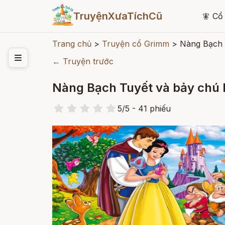
TruyệnXưaTíchCũ
🧚
Cổ 
Trang chủ
>
Truyện cổ Grimm
>
Nàng Bạch 
← Truyện trước
Nàng Bạch Tuyết và bảy chú 
5
/
5
- 41
phiếu