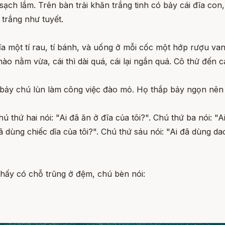
 sạch lắm. Trên bàn trải khăn trắng tinh có bảy cái đĩa con
trắng như tuyết.
đĩa một tí rau, tí bánh, và uống ở mỗi cốc một hớp rượu va
 nằm vừa, cái thì dài quá, cái lại ngắn quá. Cô thử đến cá
à bảy chú lùn làm công việc đào mỏ. Họ thắp bảy ngọn nên 
ú thứ hai nói: "Ai đã ăn ở đĩa của tôi?". Chú thứ ba nói: "Ai
đã dùng chiếc dĩa của tôi?". Chú thứ sáu nói: "Ai đã dùng da
Thấy có chỗ trũng ở đệm, chú bèn nói: