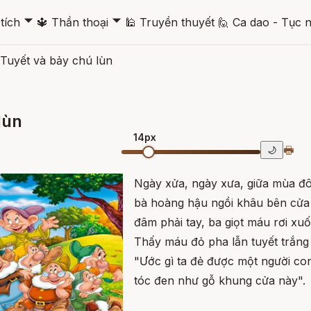
🞃
🞃
tích
🔱
Thần thoại
🕌
Truyền thuyết
🙋
Ca dao - Tục 
Tuyết và bảy chú lùn
lùn
14px
🖶
🌙
Ngày xửa, ngày xưa, giữa mùa đôn
bà hoàng hậu ngồi khâu bên cửa 
đâm phải tay, ba giọt máu rơi xuố
Thấy máu đỏ pha lẫn tuyết trắng
"Ước gì ta đẻ được một người con
tóc đen như gỗ khung cửa này".