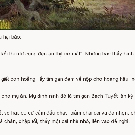
 hại bảo:
: "Rồi thú dữ cũng đến ăn thịt nó mất". Nhưng bác thấy hìn
giết con hoẵng, lấy tim gan đem về nộp cho hoàng hậu, nói
cho mụ ăn. Mụ đinh ninh đó là tim gan Bạch Tuyết, ăn kỳ 
ết sợ hãi, cô cứ cắm đầu chạy, giẫm phải gai và đá nhọn,
chân, chập tối, thấy một cái nhà nhỏ, liền vào để nghỉ.