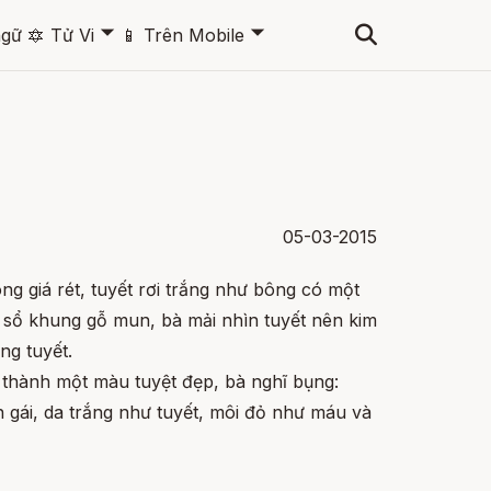
🞃
🞃
ngữ
🔯
Tử Vi
📱
Trên Mobile
05-03-2015
g giá rét, tuyết rơi trắng như bông có một
sổ khung gỗ mun, bà mải nhìn tuyết nên kim
ng tuyết.
 thành một màu tuyệt đẹp, bà nghĩ bụng:
 gái, da trắng như tuyết, môi đỏ như máu và