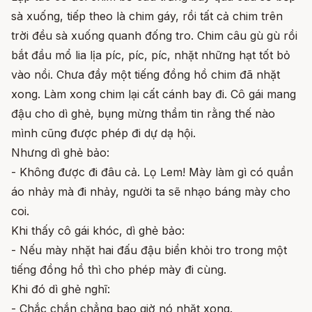
sà xuống, tiếp theo là chim gáy, rồi tất cả chim trên
trời đều sà xuống quanh đống tro. Chim câu gù gù rồi
bắt đầu mổ lia lịa píc, píc, píc, nhặt những hạt tốt bỏ
vào nồi. Chưa đầy một tiếng đồng hồ chim đã nhặt
xong. Làm xong chim lại cất cánh bay đi. Cô gái mang
đậu cho dì ghẻ, bụng mừng thầm tin rằng thế nào
mình cũng được phép đi dự dạ hội.
Nhưng dì ghẻ bảo:
- Không được đi đâu cả. Lọ Lem! Mày làm gì có quần
áo nhảy mà đi nhảy, người ta sẽ nhạo báng mày cho
coi.
Khi thấy cô gái khóc, dì ghẻ bảo:
- Nếu mày nhặt hai đấu đậu biển khỏi tro trong một
tiếng đồng hồ thì cho phép mày đi cùng.
Khi đó dì ghẻ nghĩ:
- Chắc chắn chẳng bao giờ nó nhặt xong.