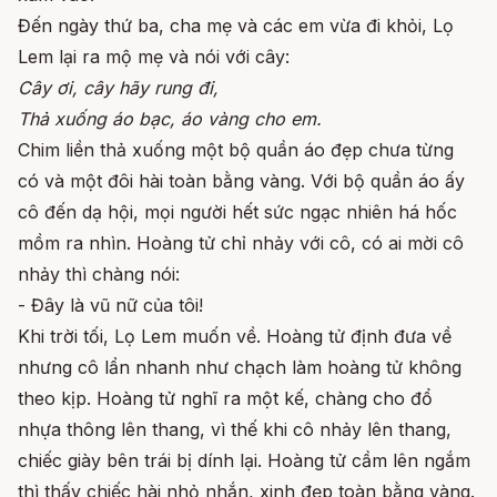
Đến ngày thứ ba, cha mẹ và các em vừa đi khỏi, Lọ
Lem lại ra mộ mẹ và nói với cây:
Cây ơi, cây hãy rung đi,
Thả xuống áo bạc, áo vàng cho em.
Chim liền thả xuống một bộ quần áo đẹp chưa từng
có và một đôi hài toàn bằng vàng. Với bộ quần áo ấy
cô đến dạ hội, mọi người hết sức ngạc nhiên há hốc
mồm ra nhìn. Hoàng tử chỉ nhảy với cô, có ai mời cô
nhảy thì chàng nói:
- Đây là vũ nữ của tôi!
Khi trời tối, Lọ Lem muốn về. Hoàng tử định đưa về
nhưng cô lẩn nhanh như chạch làm hoàng tử không
theo kịp. Hoàng tử nghĩ ra một kế, chàng cho đổ
nhựa thông lên thang, vì thế khi cô nhảy lên thang,
chiếc giày bên trái bị dính lại. Hoàng tử cầm lên ngắm
thì thấy chiếc hài nhỏ nhắn, xinh đẹp toàn bằng vàng.