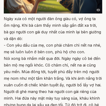
Ngày xưa có một người đàn ông giàu có, vợ ông ta
ốm nặng. Khi bà cảm thấy mình sắp gần đất xa trời,
bà gọi người con gái duy nhất của mình lại bên giường
và dặn dò:
- Con yêu dấu của mẹ, con phải chăm chỉ nết na nhé,
mẹ sẽ luôn luôn ở bên con, phù hộ cho con.
Nói xong bà nhắm mắt qua đời. Ngày ngày cô bé đến
bên mộ mẹ ngồi khóc. Cô chăm chỉ, nết na ai cũng
yêu mến. Mùa đông tới, tuyết phủ đầy trên mộ người
mẹ nom như một tấm khăn trắng. Và khi ánh nắng trời
xuân cuốn đi chiếc khăn tuyết ấy, người bố lấy vợ hai.
Người dì ghẻ mang theo hai người con gái riêng của
mình. Hai đứa này mặt mày tuy sáng sủa, kháu khỉnh
nhưng bụng dạ lại xấu xa đen tối. Từ đó trở đi, cô bé