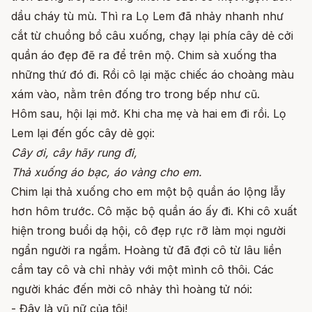
dầu cháy tù mù. Thì ra Lọ Lem đã nhảy nhanh như
cắt từ chuồng bồ câu xuống, chạy lại phía cây dẻ cởi
quần áo đẹp đẽ ra để trên mộ. Chim sà xuống tha
những thứ đó đi. Rồi cô lại mặc chiếc áo choàng màu
xám vào, nằm trên đống tro trong bếp như cũ.
Hôm sau, hội lại mở. Khi cha mẹ và hai em đi rồi. Lọ
Lem lại đến gốc cây dẻ gọi:
Cây ơi, cây hãy rung đi,
Thả xuống áo bạc, áo vàng cho em.
Chim lại thả xuống cho em một bộ quần áo lộng lẫy
hơn hôm trước. Cô mặc bộ quần áo ấy đi. Khi cô xuất
hiện trong buổi dạ hội, cô đẹp rực rỡ làm mọi người
ngẩn người ra ngắm. Hoàng tử đã đợi cô từ lâu liền
cầm tay cô và chỉ nhảy với một mình cô thôi. Các
người khác đến mời cô nhảy thì hoàng tử nói:
- Đây là vũ nữ của tôi!