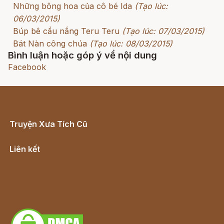
Những bông hoa của cô bé Ida
(Tạo lúc:
06/03/2015)
Búp bê cầu nắng Teru Teru
(Tạo lúc: 07/03/2015)
Bát Nàn công chúa
(Tạo lúc: 08/03/2015)
Bình luận hoặc góp ý về nội dung
Facebook
Truyện Xưa Tích Cũ
Cổ tích Việt Nam
Liên kết
Lịch vạn niên
Hà Nội cũ - Món ngon Hà Nội
Truyện kiếm hiệp - Ngôn tình
Download - Tải Miễn Phí