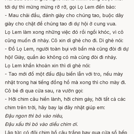
tới dự thì mừng mừng rỡ rỡ, gọi Lọ Lem đến bảo:
- Mau chải đầu, đánh giày cho chúng tao, buộc dây
giày cho chặt để chúng tao đi dự hội ở cung vua.
Lọ Lem làm xong những việc đó rồi ngồi khóc, vì cô
cũng muốn đi nhảy. Cô xin dì ghẻ cho đi. Dì ghẻ nói:
- Đồ Lọ Lem, người toàn bụi với bẩn mà cũng đòi đi dự
hội! Giày, quần áo không có mà cũng đòi đi nhảy.
Lọ Lem khẩn khoản xin thì dì ghẻ nói:
- Tao mới đổ một đấu đậu biển lẫn với tro, nếu mày
nhặt trong hai tiếng đồng hồ mà xong thì cho mày đi.
Cô bé đi qua cửa sau, ra vườn gọi:
- Hỡi chim câu hiền lành, hỡi chim gáy, hỡi tất cả các
chim trên trời, hãy bay lại đây nhặt giúp em:
Đậu ngon thì bỏ vào niêu,
Đậu xấu thì bỏ vào diều chim ơi.
Lập tức có đôi chim bồ câu trắng bay qua cửa sổ bếp