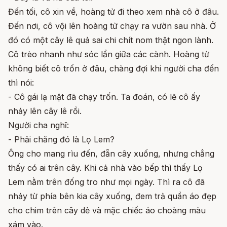
Đến tối, cô xin về, hoàng tử đi theo xem nhà cô ở đâu.
Đến nơi, cô vội lên hoàng tử chạy ra vườn sau nhà. Ở
đó có một cây lê quả sai chi chít nom thật ngon lành.
Cô trèo nhanh như sóc lẩn giữa các cành. Hoàng tử
không biết cô trốn ở đâu, chàng đợi khi người cha đến
thì nói:
- Cô gái lạ mặt đã chạy trốn. Ta đoán, có lẽ cô ấy
nhảy lên cây lê rồi.
Người cha nghĩ:
- Phải chăng đó là Lọ Lem?
Ông cho mang rìu đến, đẵn cây xuống, nhưng chẳng
thấy có ai trên cây. Khi cả nhà vào bếp thì thấy Lọ
Lem nằm trên đống tro như mọi ngày. Thì ra cô đã
nhảy từ phía bên kia cây xuống, đem trả quần áo đẹp
cho chim trên cây dẻ và mặc chiếc áo choàng màu
xám vào.