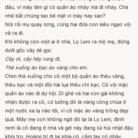
đâu, vì mày làm gì có quần áo nhảy mà đi nhảy. Chả
nhẽ bắt chúng tao bẽ mặt vì mày hay sao?
Nói rồi mụ quay lưng, cùng hai đứa con kiêu ngạo vội
vã ra đi.
Khi không còn một ai ở nhà, Lọ Lem ra mộ mẹ, đứng
dưới gốc cây dẻ gọi:
Cây ơi, cây hãy rung đi,
Thả xuống áo bạc áo vàng cho em.
Chim thả xuống cho cô một bộ quần áo thêu vàng,
thêu bạc và một đôi hài lụa thêu chỉ bạc. Cô vội mặc
quần áo vào đi dự hội. Dì ghẻ và hai con gái không
nhận được ra cô, cứ tưởng đó là nàng công chúa ở
một nước xa lạ nào tới, vì cô mặc áo vàng trông đẹp
quá. Mấy mẹ con không ngờ đó lại là Lọ Lem, đinh
ninh là cô đang ở nhà và giờ này đang lúi húi nhặt đậu
khỏi tro. Hoàng tử đi lại phía cô, cầm tay cô nhảy.