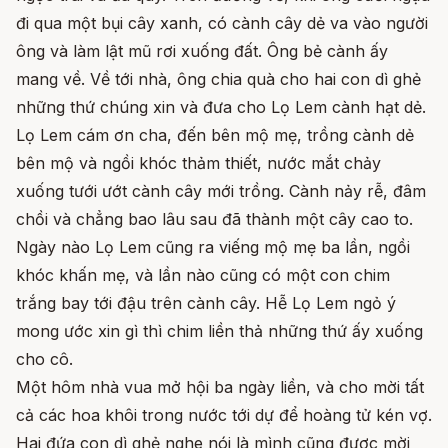
đi qua một bụi cây xanh, có cành cây dẻ va vào người
ông và làm lật mũ rơi xuống đất. Ông bẻ cành ấy
mang về. Về tới nhà, ông chia quà cho hai con dì ghẻ
những thứ chúng xin và đưa cho Lọ Lem cành hạt dẻ.
Lọ Lem cám ơn cha, đến bên mộ mẹ, trồng cành dẻ
bên mộ và ngồi khóc thảm thiết, nước mắt chảy
xuống tưới ướt cành cây mới trồng. Cành nảy rễ, đâm
chồi và chẳng bao lâu sau đã thành một cây cao to.
Ngày nào Lọ Lem cũng ra viếng mộ mẹ ba lần, ngồi
khóc khấn mẹ, và lần nào cũng có một con chim
trắng bay tới đậu trên cành cây. Hễ Lọ Lem ngỏ ý
mong ước xin gì thì chim liền thả những thứ ấy xuống
cho cô.
Một hôm nhà vua mở hội ba ngày liền, và cho mời tất
cả các hoa khôi trong nước tới dự để hoàng tử kén vợ.
Hai đứa con dì ghẻ nghe nói là mình cũng được mời