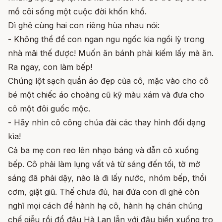
mồ côi sống một cuộc đời khốn khổ.
Dì ghẻ cùng hai con riêng hùa nhau nói:
- Không thể để con ngan ngu ngốc kia ngồi lỳ trong
nhà mãi thế được! Muốn ăn bánh phải kiếm lấy mà ăn.
Ra ngay, con làm bếp!
Chúng lột sạch quần áo đẹp của cô, mặc vào cho cô
bé một chiếc áo choàng cũ kỹ màu xám và đưa cho
cô một đôi guốc mộc.
- Hãy nhìn cô công chúa đài các thay hình đổi dạng
kìa!
Cả ba mẹ con reo lên nhạo báng và dẫn cô xuống
bếp. Cô phải làm lụng vất vả từ sáng đến tối, tờ mờ
sáng đã phải dậy, nào là đi lấy nước, nhóm bếp, thổi
cơm, giặt giũ. Thế chưa đủ, hai đứa con dì ghẻ còn
nghĩ mọi cách để hành hạ cô, hành hạ chán chúng
chế giễu rồi đổ đậu Hà Lan lẫn với đậu biển xuống tro