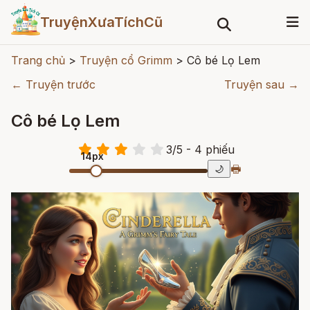
TruyệnXưaTíchCũ
Trang chủ
>
Truyện cổ Grimm
>
Cô bé Lọ Lem
← Truyện trước
Truyện sau →
Cô bé Lọ Lem
3
/
5
- 4
phiếu
14px
🖶
🌙