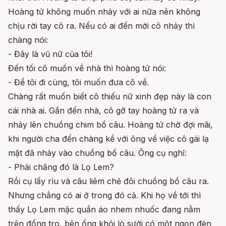
Hoàng tử không muốn nhảy với ai nữa nên không
chịu rời tay cô ra. Nếu có ai đến mời cô nhảy thì
chàng nói:
- Đây là vũ nữ của tôi!
Đến tối cô muốn về nhà thì hoàng tử nói:
- Để tôi đi cùng, tôi muốn đưa cô về.
Chàng rất muốn biết cô thiếu nữ xinh đẹp này là con
cái nhà ai. Gần đến nhà, cô gỡ tay hoàng tử ra và
nhảy lên chuồng chim bồ câu. Hoàng tử chờ đợi mãi,
khi người cha đến chàng kể với ông về việc cô gái lạ
mặt đã nhảy vào chuồng bồ câu. Ông cụ nghĩ:
- Phải chăng đó là Lọ Lem?
Rồi cụ lấy rìu và câu liêm chẻ đôi chuồng bồ câu ra.
Nhưng chẳng có ai ở trong đó cả. Khi họ về tới thì
thấy Lọ Lem mặc quần áo nhem nhuốc đang nằm
trên đống tro, bên ống khói lò sưởi có một ngọn đèn