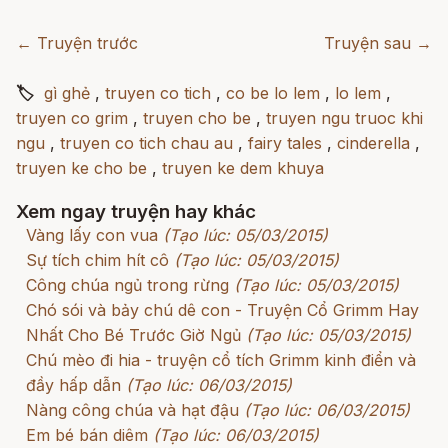
← Truyện trước
Truyện sau →
🏷
gì ghẻ
,
truyen co tich
,
co be lo lem
,
lo lem
,
truyen co grim
,
truyen cho be
,
truyen ngu truoc khi
ngu
,
truyen co tich chau au
,
fairy tales
,
cinderella
,
truyen ke cho be
,
truyen ke dem khuya
Xem ngay truyện hay khác
Vàng lấy con vua
(Tạo lúc: 05/03/2015)
Sự tích chim hít cô
(Tạo lúc: 05/03/2015)
Công chúa ngủ trong rừng
(Tạo lúc: 05/03/2015)
Chó sói và bảy chú dê con - Truyện Cổ Grimm Hay
Nhất Cho Bé Trước Giờ Ngủ
(Tạo lúc: 05/03/2015)
Chú mèo đi hia - truyện cổ tích Grimm kinh điển và
đầy hấp dẫn
(Tạo lúc: 06/03/2015)
Nàng công chúa và hạt đậu
(Tạo lúc: 06/03/2015)
Em bé bán diêm
(Tạo lúc: 06/03/2015)