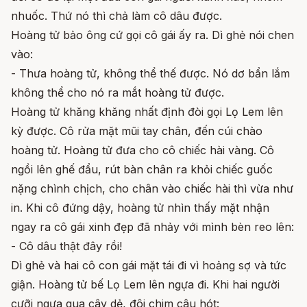
nhuốc. Thứ nó thì chả làm cô dâu được.
Hoàng tử bảo ông cứ gọi cô gái ấy ra. Dì ghẻ nói chen
vào:
- Thưa hoàng tử, không thể thế được. Nó dơ bẩn lắm
không thể cho nó ra mắt hoàng tử được.
Hoàng tử khăng khăng nhất định đòi gọi Lọ Lem lên
kỳ được. Cô rửa mặt mũi tay chân, đến cúi chào
hoàng tử. Hoàng tử đưa cho cô chiếc hài vàng. Cô
ngồi lên ghế đẩu, rút bàn chân ra khỏi chiếc guốc
nặng chình chịch, cho chân vào chiếc hài thì vừa như
in. Khi cô đứng dậy, hoàng tử nhìn thấy mặt nhận
ngay ra cô gái xinh đẹp đã nhảy với mình bèn reo lên:
- Cô dâu thật đây rồi!
Dì ghẻ và hai cô con gái mặt tái đi vì hoảng sợ và tức
giận. Hoàng tử bế Lọ Lem lên ngựa đi. Khi hai người
cưỡi ngựa qua cây dẻ, đôi chim câu hót: