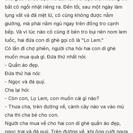
bắt cô ngồi nhặt riêng ra. Đến tối, sau một ngày làm
lụng vất vả đã mệt lử, cô cũng không được nằm
giường, mà phải nằm ngủ ngay trên đống tro cạnh
bếp. Và vì lúc nào cô cũng ở bên tro bụi nên nom lem
luốc, hai đứa con dì ghẻ gọi cô là "Lo Lem."
Có lần đi chợ phiên, người cha hỏi hai con dì ghẻ
muốn mua quà gì. Đứa thứ nhất nói:
- Quần áo đẹp.
Đứa thứ hai nói:
- Ngọc và đá quý.
Cha lại hỏi:
- Còn con, Lọ Lem, con muốn cái gì nào?
- Thưa cha, trên đường về, cành cây nào va vào mũ
cha thì cha bẻ cho con.
Người cha mua về cho hai con dì ghẻ quần áo đẹp,
ngọc trai và đá quý. Trên đường về, khi ông cưỡi ngựa