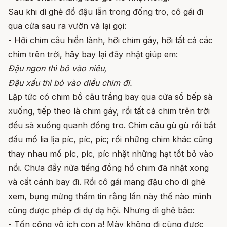
Sau khi dì ghẻ đổ đậu lẫn trong đống tro, cô gái đi
qua cửa sau ra vườn và lại gọi:
- Hỡi chim câu hiền lành, hỡi chim gáy, hỡi tất cả các
chim trên trời, hãy bay lại đây nhặt giúp em:
Đậu ngon thì bỏ vào niêu,
Đậu xấu thì bỏ vào diều chim đi.
Lập tức có chim bồ câu trắng bay qua cửa sổ bếp sà
xuống, tiếp theo là chim gáy, rồi tất cả chim trên trời
đều sà xuống quanh đống tro. Chim câu gù gù rồi bắt
đầu mổ lia lịa píc, píc, píc; rồi những chim khác cũng
thay nhau mổ píc, píc, píc nhặt những hạt tốt bỏ vào
nồi. Chưa đầy nửa tiếng đồng hồ chim đã nhặt xong
và cất cánh bay đi. Rồi cô gái mang đậu cho dì ghẻ
xem, bụng mừng thầm tin rằng lần này thế nào mình
cũng được phép đi dự dạ hội. Nhưng dì ghẻ bảo:
- Tốn công vô ích con ạ! Mày không đi cùng được