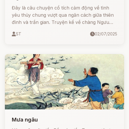
Đây là câu chuyện cổ tích cảm động về tình
yêu thủy chung vượt qua ngăn cách giữa thiên
đình và trần gian. Truyện kể về chàng Ngưu
Lang hiền lành, siêng năng, gặp được nàng tiên
ST
02/07/2025
dệt vải Chức Nữ và nên duyên vợ chồng.
Nhưng vì luật trời nghiêm khắc, họ bị chia cắt
bởi dòng sông Ngân Hà và chỉ được gặp nhau
mỗi năm một lần vào ngày Thất Tịch (7/7 âm
lịch) nhờ cây cầu Ô Thước do chim trời bắc
nên.
Mưa ngâu